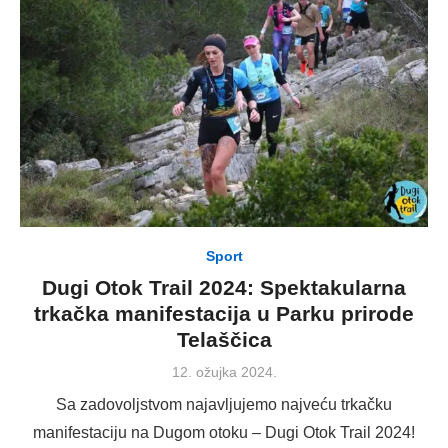
Sport
Dugi Otok Trail 2024: Spektakularna
trkačka manifestacija u Parku prirode
Telaščica
Posted
12. ožujka 2024.
on
Sa zadovoljstvom najavljujemo najveću trkačku
manifestaciju na Dugom otoku – Dugi Otok Trail 2024!