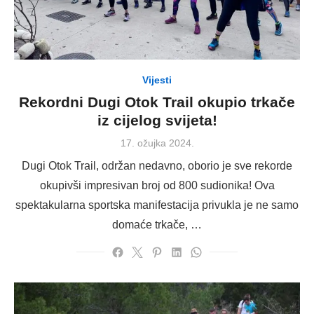
Vijesti
Rekordni Dugi Otok Trail okupio trkače
iz cijelog svijeta!
Posted
17. ožujka 2024.
on
Dugi Otok Trail, održan nedavno, oborio je sve rekorde
okupivši impresivan broj od 800 sudionika! Ova
spektakularna sportska manifestacija privukla je ne samo
domaće trkače, …