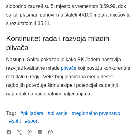
slobodno zauzeli su 5. mjesto s vremenom 3:59.99, dok
su isti plasman ponovili i u štafeti 4×100 metara mješovito
s rezultatom 4:35.11.
Kontinuitet rada i razvoja mladih
plivača
Nastup u Splitu pokazao je kako PK Jadera nastavlja
razvijati kvalitetne mlade
plivače
koji postižu konkurentne
rezultate u regiji. Velik broj plasmana među deset
najboljih potvrđuje širinu ekipe i potencijal za daljnji
napredak na nacionalnim natjecanjima.
Tag:
pk jadera
plivanje
regionalno prvenstvo
split
sport