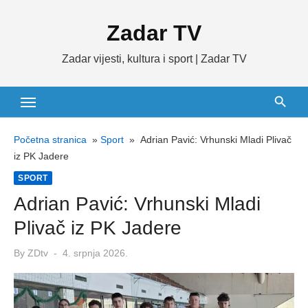
Skip
Zadar TV
to
content
Zadar vijesti, kultura i sport | Zadar TV
Početna stranica
»
Sport
»
Adrian Pavić: Vrhunski Mladi Plivač
iz PK Jadere
SPORT
Adrian Pavić: Vrhunski Mladi
Plivač iz PK Jadere
Posted
By
ZDtv
4. srpnja 2026.
on