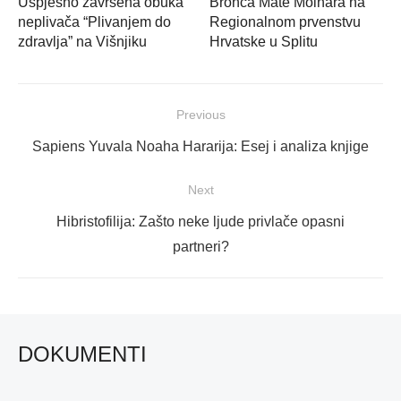
Uspješno završena obuka
Bronca Mate Molnara na
neplivača “Plivanjem do
Regionalnom prvenstvu
zdravlja” na Višnjiku
Hrvatske u Splitu
Navigacija
Previous
objava
Previous
Sapiens Yuvala Noaha Hararija: Esej i analiza knjige
post:
Next
Next
Hibristofilija: Zašto neke ljude privlače opasni
post:
partneri?
DOKUMENTI