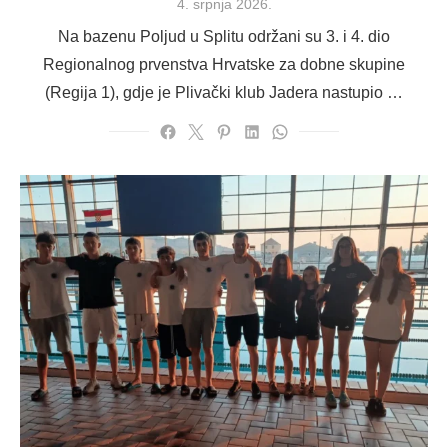
Posted
4. srpnja 2026.
on
Na bazenu Poljud u Splitu održani su 3. i 4. dio
Regionalnog prvenstva Hrvatske za dobne skupine
(Regija 1), gdje je Plivački klub Jadera nastupio …