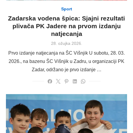
Sport
Zadarska vodena špica: Sjajni rezultati
plivača PK Jadere na prvom izdanju
natjecanja
Posted
28. ožujka 2026.
on
Prvo izdanje natjecanja na ŠC Višnjik U subotu, 28. 03.
2026., na bazenu ŠC Višnjik u Zadru, u organizaciji PK
Zadar, održano je prvo izdanje …