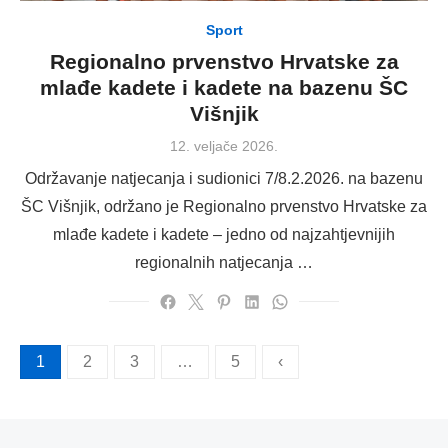
Sport
Regionalno prvenstvo Hrvatske za
mlađe kadete i kadete na bazenu ŠC
Višnjik
Posted
12. veljače 2026.
on
Održavanje natjecanja i sudionici 7/8.2.2026. na bazenu
ŠC Višnjik, održano je Regionalno prvenstvo Hrvatske za
mlađe kadete i kadete – jedno od najzahtjevnijih
regionalnih natjecanja …
Brojevi
1
2
3
…
5
‹
stranica
objava