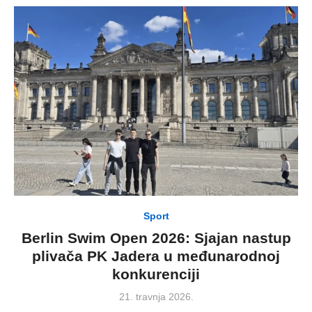
Sport
Berlin Swim Open 2026: Sjajan nastup
plivača PK Jadera u međunarodnoj
konkurenciji
Posted
21. travnja 2026.
on