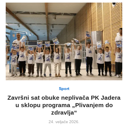
Sport
Završni sat obuke neplivača PK Jadera
u sklopu programa „Plivanjem do
zdravlja“
Posted
24. veljače 2026.
on