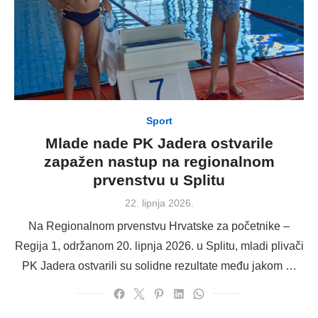
Sport
Mlade nade PK Jadera ostvarile
zapažen nastup na regionalnom
prvenstvu u Splitu
Posted
22. lipnja 2026.
on
Na Regionalnom prvenstvu Hrvatske za početnike –
Regija 1, održanom 20. lipnja 2026. u Splitu, mladi plivači
PK Jadera ostvarili su solidne rezultate među jakom …