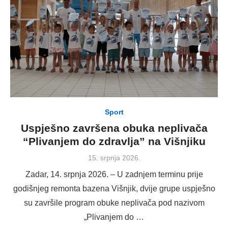
Sport
Uspješno završena obuka neplivača
“Plivanjem do zdravlja” na Višnjiku
Posted
15. srpnja 2026.
on
Zadar, 14. srpnja 2026. – U zadnjem terminu prije
godišnjeg remonta bazena Višnjik, dvije grupe uspješno
su završile program obuke neplivača pod nazivom
„Plivanjem do …