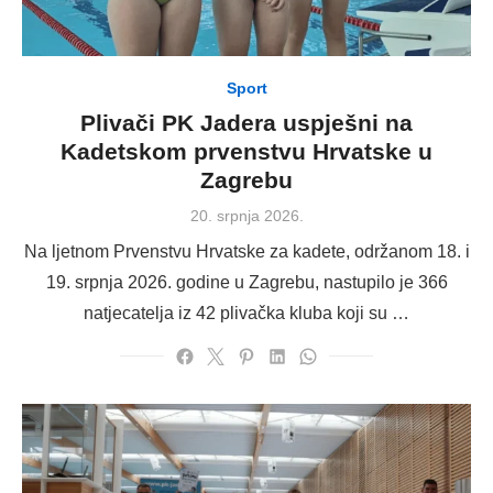
Sport
Plivači PK Jadera uspješni na
Kadetskom prvenstvu Hrvatske u
Zagrebu
Posted
20. srpnja 2026.
on
Na ljetnom Prvenstvu Hrvatske za kadete, održanom 18. i
19. srpnja 2026. godine u Zagrebu, nastupilo je 366
natjecatelja iz 42 plivačka kluba koji su …