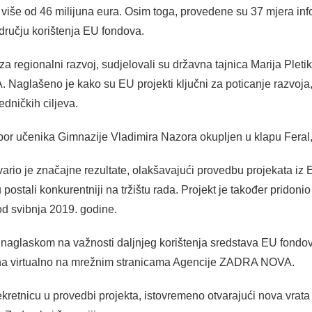
više od 46 milijuna eura. Osim toga, provedene su 37 mjera info
dručju korištenja EU fondova.
za regionalni razvoj, sudjelovali su državna tajnica Marija Plet
Naglašeno je kako su EU projekti ključni za poticanje razvoja
edničkih ciljeva.
zbor učenika Gimnazije Vladimira Nazora okupljen u klapu Fera
o je značajne rezultate, olakšavajući provedbu projekata iz E
u postali konkurentniji na tržištu rada. Projekt je također pridon
od svibnja 2019. godine.
aglaskom na važnosti daljnjeg korištenja sredstava EU fondova 
upna virtualno na mrežnim stranicama Agencije ZADRA NOVA.
kretnicu u provedbi projekta, istovremeno otvarajući nova vrata