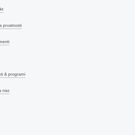
kt
a prvatnosti
menti
kti & programi
a nas