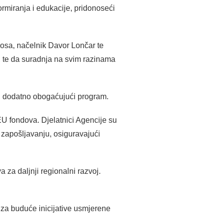
rmiranja i edukacije, pridonoseći
ikosa, načelnik Davor Lončar te
, te da suradnja na svim razinama
l, dodatno obogaćujući program.
U fondova. Djelatnici Agencije su
io zapošljavanju, osiguravajući
za daljnji regionalni razvoj.
 za buduće inicijative usmjerene