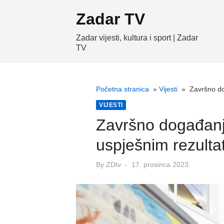
Skip
Zadar TV
to
content
Zadar vijesti, kultura i sport | Zadar
TV
Početna stranica
»
Vijesti
»
Završno do
VIJESTI
Završno događanj
uspješnim rezult
Posted
By
ZDtv
17. prosinca 2023.
on