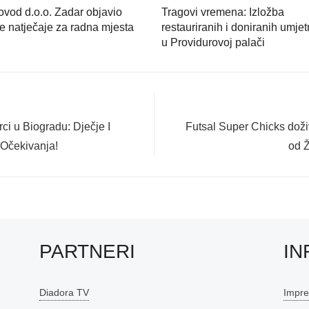
vod d.o.o. Zadar objavio
Tragovi vremena: Izložba
e natječaje za radna mjesta
restauriranih i doniranih umje
u Providurovoj palači
Next
i u Biogradu: Dječje I
Futsal Super Chicks doži
post:
 Očekivanja!
od 
PARTNERI
IN
Diadora TV
Impr