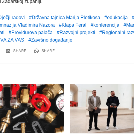
 Zadarskoj županiji.
Dječji radovi
Državna tajnica Marija Pletikosa
edukacija
mnazija Vladimira Nazora
Klapa Feral
konferencija
Mar
ati
Providurova palača
Razvojni projekti
Regionalni raz
VA ZA VAS
Završno događanje
SHARE
SHARE