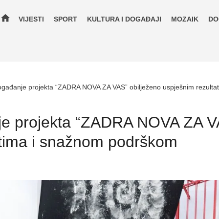
home
VIJESTI
SPORT
KULTURA I DOGAĐAJI
MOZAIK
DO
gađanje projekta “ZADRA NOVA ZA VAS” obilježeno uspješnim rezult
e projekta “ZADRA NOVA ZA VA
atima i snažnom podrškom