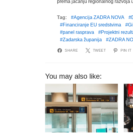
prema jačanju regionalnog razvoja u
Tag:
Agencija ZADRA NOVA
Financiranje EU sredstvima
Gi
panel rasprava
Projektni rezult
Zadarska županija
ZADRA NO
SHARE
TWEET
PIN IT
You may also like: