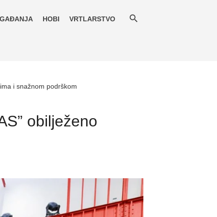
GAĐANJA
HOBI
VRTLARSTVO
atima i snažnom podrškom
S” obilježeno