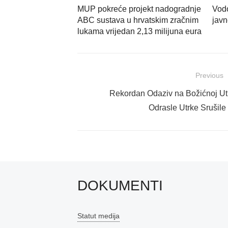
MUP pokreće projekt nadogradnje
Vodo
ABC sustava u hrvatskim zračnim
javn
lukama vrijedan 2,13 milijuna eura
Navigacija
Previous
objava
Previous
Rekordan Odaziv na Božićnoj Utrc
post:
Odrasle Utrke Srušile
DOKUMENTI
Statut medija