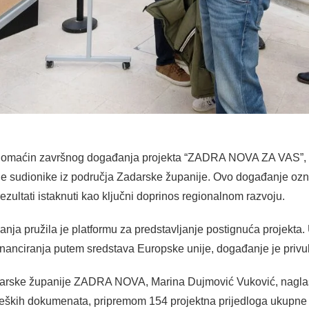
 domaćin završnog događanja projekta “ZADRA NOVA ZA VAS”, k
ojne sudionike iz područja Zadarske županije. Ovo događanje ozn
rezultati istaknuti kao ključni doprinos regionalnom razvoju.
ja pružila je platformu za predstavljanje postignuća projekta. U
inanciranja putem sredstava Europske unije, događanje je privuk
darske županije ZADRA NOVA, Marina Dujmović Vuković, naglasil
rateških dokumenata, pripremom 154 projektna prijedloga ukupne 