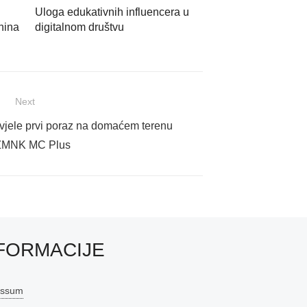
Uloga edukativnih influencera u
tnina
digitalnom društvu
Next
vjele prvi poraz na domaćem terenu
ŽMNK MC Plus
FORMACIJE
essum