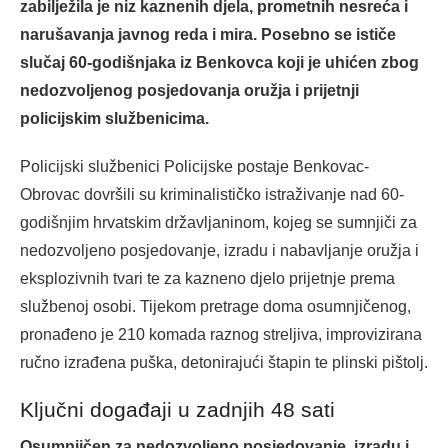
zabilježila je niz kaznenih djela, prometnih nesreća i
narušavanja javnog reda i mira. Posebno se ističe
slučaj 60-godišnjaka iz Benkovca koji je uhićen zbog
nedozvoljenog posjedovanja oružja i prijetnji
policijskim službenicima.
Policijski službenici Policijske postaje Benkovac-
Obrovac dovršili su kriminalističko istraživanje nad 60-
godišnjim hrvatskim državljaninom, kojeg se sumnjiči za
nedozvoljeno posjedovanje, izradu i nabavljanje oružja i
eksplozivnih tvari te za kazneno djelo prijetnje prema
službenoj osobi. Tijekom pretrage doma osumnjičenog,
pronađeno je 210 komada raznog streljiva, improvizirana
ručno izrađena puška, detonirajući štapin te plinski pištolj.
Ključni događaji u zadnjih 48 sati
Osumnjičen za nedozvoljeno posjedovanje, izradu i