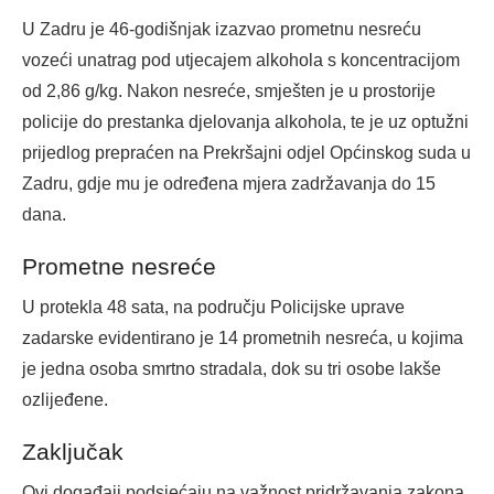
U Zadru je 46-godišnjak izazvao prometnu nesreću
vozeći unatrag pod utjecajem alkohola s koncentracijom
od 2,86 g/kg. Nakon nesreće, smješten je u prostorije
policije do prestanka djelovanja alkohola, te je uz optužni
prijedlog prepraćen na Prekršajni odjel Općinskog suda u
Zadru, gdje mu je određena mjera zadržavanja do 15
dana.
Prometne nesreće
U protekla 48 sata, na području Policijske uprave
zadarske evidentirano je 14 prometnih nesreća, u kojima
je jedna osoba smrtno stradala, dok su tri osobe lakše
ozlijeđene.
Zaključak
Ovi događaji podsjećaju na važnost pridržavanja zakona