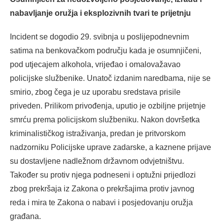
nabavljanje oružja i eksplozivnih tvari te prijetnju
Incident se dogodio 29. svibnja u poslijepodnevnim
satima na benkovačkom području kada je osumnjičeni,
pod utjecajem alkohola, vrijeđao i omalovažavao
policijske službenike. Unatoč izdanim naredbama, nije se
smirio, zbog čega je uz uporabu sredstava prisile
priveden. Prilikom privođenja, uputio je ozbiljne prijetnje
smrću prema policijskom službeniku. Nakon dovršetka
kriminalističkog istraživanja, predan je pritvorskom
nadzorniku Policijske uprave zadarske, a kaznene prijave
su dostavljene nadležnom državnom odvjetništvu.
Također su protiv njega podneseni i optužni prijedlozi
zbog prekršaja iz Zakona o prekršajima protiv javnog
reda i mira te Zakona o nabavi i posjedovanju oružja
građana.