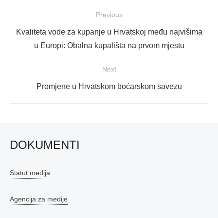
Navigacija
Previous
objava
Previous
Kvaliteta vode za kupanje u Hrvatskoj među najvišima
post:
u Europi: Obalna kupališta na prvom mjestu
Next
Next
Promjene u Hrvatskom boćarskom savezu
post:
DOKUMENTI
Statut medija
Agencija za medije