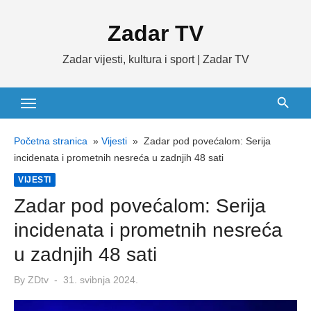
Skip
Zadar TV
to
content
Zadar vijesti, kultura i sport | Zadar TV
Početna stranica
»
Vijesti
»
Zadar pod povećalom: Serija
incidenata i prometnih nesreća u zadnjih 48 sati
VIJESTI
Zadar pod povećalom: Serija
incidenata i prometnih nesreća
u zadnjih 48 sati
Posted
By
ZDtv
31. svibnja 2024.
on