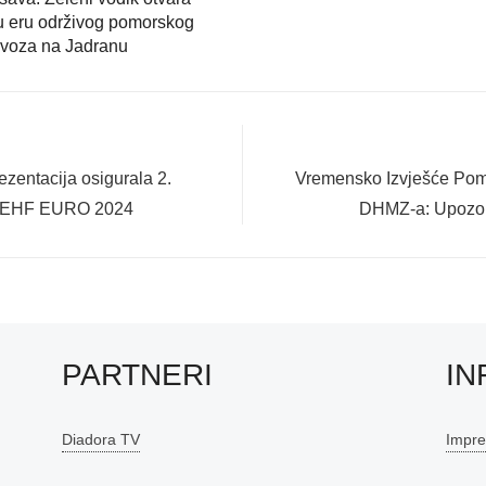
u eru održivog pomorskog
evoza na Jadranu
Next
zentacija osigurala 2.
Vremensko Izvješće Pom
post:
za EHF EURO 2024
DHMZ-a: Upozor
PARTNERI
IN
Diadora TV
Impr