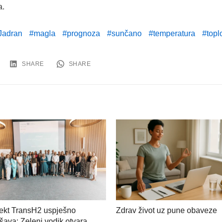
a.
Jadran
magla
prognoza
sunčano
temperatura
topl
SHARE
SHARE
ekt TransH2 uspješno
Zdrav život uz pune obaveze
šava: Zeleni vodik otvara