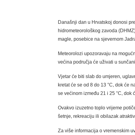
Današnji dan u Hrvatskoj donosi p
hidrometeorološkog zavoda (DHMZ) z
magle, posebice na sjevernom Jadr
Meteorolozi upozoravaju na mogućnos
većina područja će uživati u sunčan
Vjetar će biti slab do umjeren, ugla
kretat će se od 8 do 13 °C, dok će n
se većinom između 21 i 25 °C, dok će
Ovakvo izuzetno toplo vrijeme potiče
šetnje, rekreaciju ili obilazak atrakti
Za više informacija o vremenskim uv