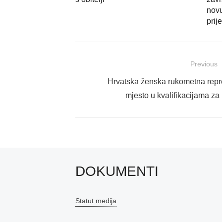
nov
prij
Navigacija
Previous
objava
Previous
Hrvatska ženska rukometna repre
post:
mjesto u kvalifikacijama 
DOKUMENTI
Statut medija