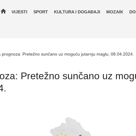
home
VIJESTI
SPORT
KULTURA I DOGAĐAJI
MOZAIK
DO
prognoza: Pretežno sunčano uz moguću jutarnju maglu, 08.04.2024.
za: Pretežno sunčano uz mogu
4.