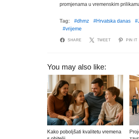
promjenama u vremenskim prilikam
Tag:
dhmz
Hrvatska danas
vrijeme
SHARE
TWEET
PIN IT
You may also like:
Kako poboljšati kvalitetu vremena
Proj
s obitelji
zavr