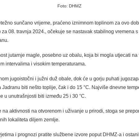
Foto: DHMZ
retežno sunčano vrijeme, praćeno iznimnom toplinom za ovo do
a 08. travnja 2024., očekuje se nastavak stabilnog vremena s
anu.
t jutarnje magle, posebno uz obalu, koja bi mogla utjecati na 
im intervalima i visokim temperaturama.
vnom jugoistočni i južni duž obale, dok će u gorju puhati jugozap
a Jadranu biti nešto toplije, čak i do 15 °C. Najviše dnevne temp
 u unutrašnjosti biti između 25 i 30 °C.
 na aktivnosti na otvorenom i uživanje u prirodi, stoga se prepor
vnih lokaliteta diljem zemlje.
jetima i prognozi pratite službene izvore poput DHMZ-a i ostani