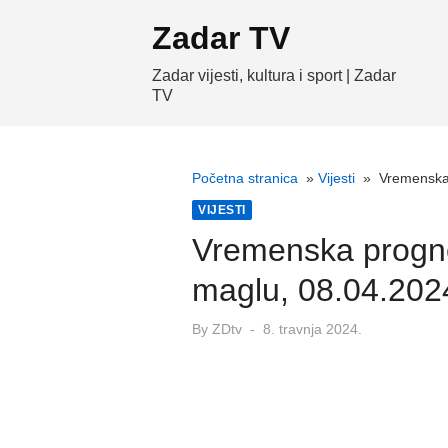
Skip
Zadar TV
to
content
Zadar vijesti, kultura i sport | Zadar
TV
Početna stranica
»
Vijesti
»
Vremenska 
VIJESTI
Vremenska progno
maglu, 08.04.202
Posted
By
ZDtv
8. travnja 2024.
on