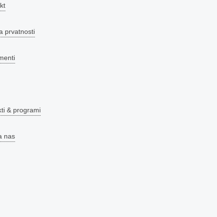
kt
a prvatnosti
menti
kti & programi
a nas