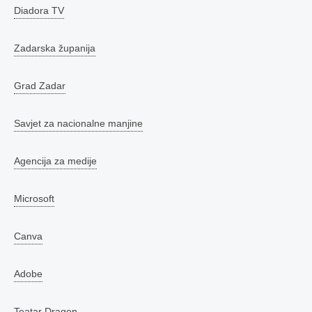
Diadora TV
Zadarska županija
Grad Zadar
Savjet za nacionalne manjine
Agencija za medije
Microsoft
Canva
Adobe
Teatar Dragon