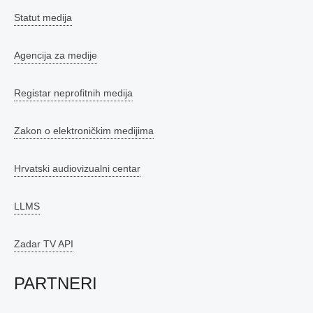
Statut medija
Agencija za medije
Registar neprofitnih medija
Zakon o elektroničkim medijima
Hrvatski audiovizualni centar
LLMS
Zadar TV API
PARTNERI