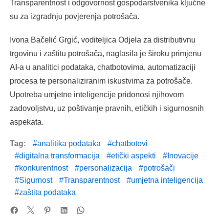
Transparentnost i odgovornost gospodarstvenika ključne
su za izgradnju povjerenja potrošača.
Ivona Bačelić Grgić, voditeljica Odjela za distributivnu
trgovinu i zaštitu potrošača, naglasila je široku primjenu
AI-a u analitici podataka, chatbotovima, automatizaciji
procesa te personaliziranim iskustvima za potrošače.
Upotreba umjetne inteligencije pridonosi njihovom
zadovoljstvu, uz poštivanje pravnih, etičkih i sigurnosnih
aspekata.
Tag:
analitika podataka
chatbotovi
digitalna transformacija
etički aspekti
Inovacije
konkurentnost
personalizacija
potrošači
Sigurnost
Transparentnost
umjetna inteligencija
zaštita podataka