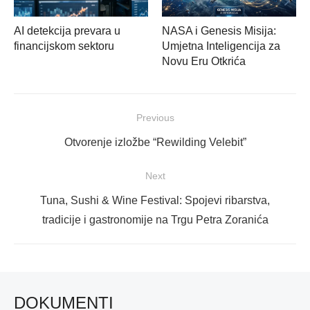
AI detekcija prevara u
NASA i Genesis Misija:
financijskom sektoru
Umjetna Inteligencija za
Novu Eru Otkrića
Navigacija
Previous
objava
Previous
Otvorenje izložbe “Rewilding Velebit”
post:
Next
Next
Tuna, Sushi & Wine Festival: Spojevi ribarstva,
post:
tradicije i gastronomije na Trgu Petra Zoranića
DOKUMENTI