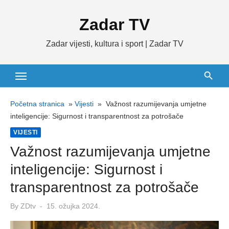
Skip
Zadar TV
to
content
Zadar vijesti, kultura i sport | Zadar TV
Početna stranica
»
Vijesti
»
Važnost razumijevanja umjetne
inteligencije: Sigurnost i transparentnost za potrošače
VIJESTI
Važnost razumijevanja umjetne
inteligencije: Sigurnost i
transparentnost za potrošače
Posted
By
ZDtv
15. ožujka 2024.
on