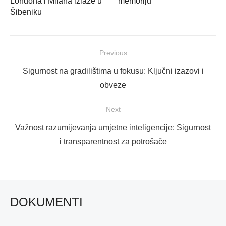
Londona i Milana izlaže u
memoriju
Šibeniku
Navigacija
Previous
objava
Previous
Sigurnost na gradilištima u fokusu: Ključni izazovi i
post:
obveze
Next
Next
Važnost razumijevanja umjetne inteligencije: Sigurnost
post:
i transparentnost za potrošače
DOKUMENTI