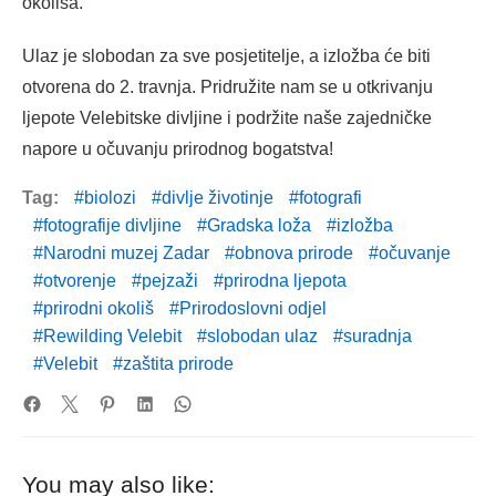
okoliša.
Ulaz je slobodan za sve posjetitelje, a izložba će biti
otvorena do 2. travnja. Pridružite nam se u otkrivanju
ljepote Velebitske divljine i podržite naše zajedničke
napore u očuvanju prirodnog bogatstva!
Tag:
biolozi
divlje životinje
fotografi
fotografije divljine
Gradska loža
izložba
Narodni muzej Zadar
obnova prirode
očuvanje
otvorenje
pejzaži
prirodna ljepota
prirodni okoliš
Prirodoslovni odjel
Rewilding Velebit
slobodan ulaz
suradnja
Velebit
zaštita prirode
You may also like: