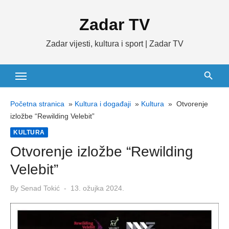
Skip
Zadar TV
to
content
Zadar vijesti, kultura i sport | Zadar TV
Početna stranica
»
Kultura i događaji
»
Kultura
»
Otvorenje
izložbe “Rewilding Velebit”
KULTURA
Otvorenje izložbe “Rewilding
Velebit”
Posted
By
Senad Tokić
13. ožujka 2024.
on