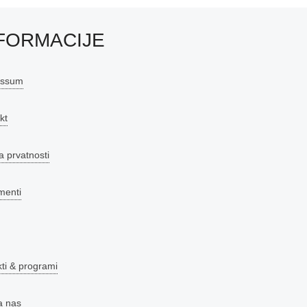
FORMACIJE
essum
kt
a prvatnosti
menti
kti & programi
a nas