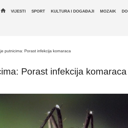
home
VIJESTI
SPORT
KULTURA I DOGAĐAJI
MOZAIK
DO
e putnicima: Porast infekcija komaraca
ima: Porast infekcija komaraca