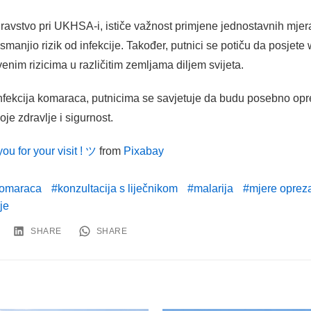
zdravstvo pri UKHSA-i, ističe važnost primjene jednostavnih mje
smanjio rizik od infekcije. Također, putnici se potiču da posjete
enim rizicima u različitim zemljama diljem svijeta.
infekcija komaraca, putnicima se savjetuje da budu posebno opre
oje zdravlje i sigurnost.
ou for your visit ! ツ
from
Pixabay
 komaraca
konzultacija s liječnikom
malarija
mjere oprez
je
SHARE
SHARE