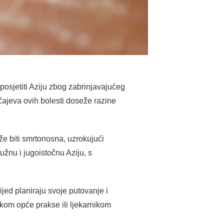
posjetiti Aziju zbog zabrinjavajućeg
čajeva ovih bolesti doseže razine
že biti smrtonosna, uzrokujući
užnu i jugoistočnu Aziju, s
ijed planiraju svoje putovanje i
ikom opće prakse ili ljekarnikom