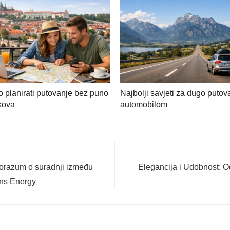
 planirati putovanje bez puno
Najbolji savjeti za dugo putov
kova
automobilom
Next
porazum o suradnji između
Elegancija i Udobnost: 
post:
ens Energy