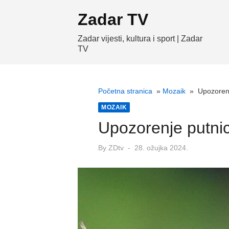
Skip
Zadar TV
to
content
Zadar vijesti, kultura i sport | Zadar
TV
Početna stranica
»
Mozaik
»
Upozorenj
MOZAIK
Upozorenje putnic
Posted
By
ZDtv
28. ožujka 2024.
on