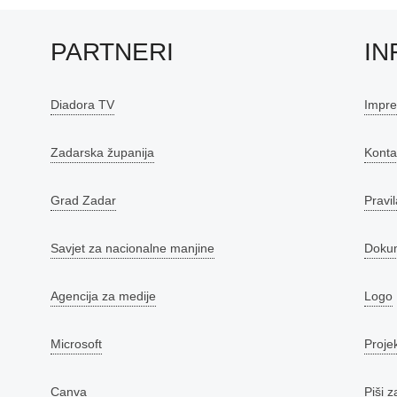
PARTNERI
IN
Diadora TV
Impr
Zadarska županija
Konta
Grad Zadar
Pravil
Savjet za nacionalne manjine
Doku
Agencija za medije
Logo
Microsoft
Proje
Canva
Piši z