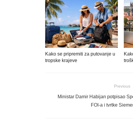
Kako se pripremiti za putovanje u
Kako
tropske krajeve
troš
Navigacija
Previous
objava
Previous
Ministar Damir Habijan potpisao S
post:
FOI-a i tvrtke Siem