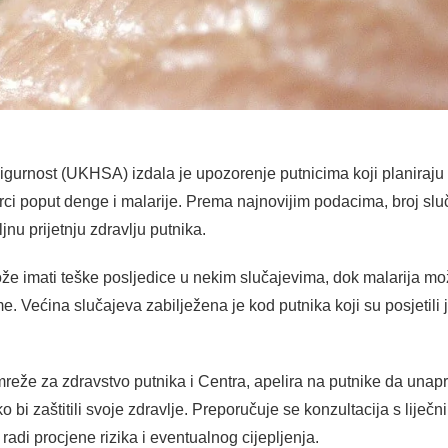
igurnost (UKHSA) izdala je upozorenje putnicima koji planiraju 
rci poput denge i malarije. Prema najnovijim podacima, broj slu
jnu prijetnju zdravlju putnika.
ože imati teške posljedice u nekim slučajevima, dok malarija mo
. Većina slučajeva zabilježena je kod putnika koji su posjetili j
mreže za zdravstvo putnika i Centra, apelira na putnike da unapr
i zaštitili svoje zdravlje. Preporučuje se konzultacija s liječn
 radi procjene rizika i eventualnog cijepljenja.