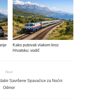
anje
Kako putovati vlakom kroz
Hrvatsku: vodič
Next
Odabir Savršene Spavaćice za Noćni
Odmor