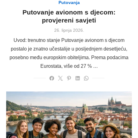
Putovanja
Putovanje avionom s djecom:
provjereni savjeti
Posted
26. lipnja 2026.
on
Uvod: trenutno stanje Putovanje avionom s djecom
postalo je znatno učestalije u posljednjem desetljeću,
posebno među europskim obiteljima. Prema podacima
Eurostata, više od 27 % …