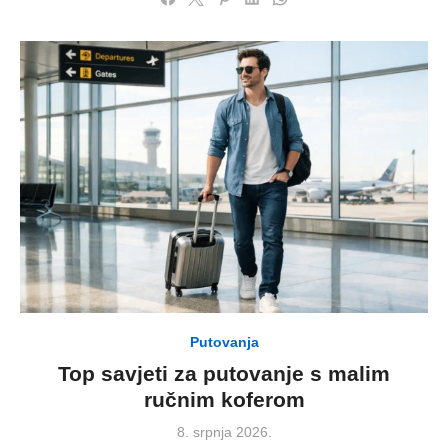
Putovanja
Top savjeti za putovanje s malim
ručnim koferom
Posted
8. srpnja 2026.