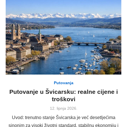
Putovanja
Putovanje u Švicarsku: realne cijene i
troškovi
Posted
12. lipnja 2026.
on
Uvod: trenutno stanje Švicarska je već desetljećima
sinonim za visoki životni standard, stabilnu ekonomiju i