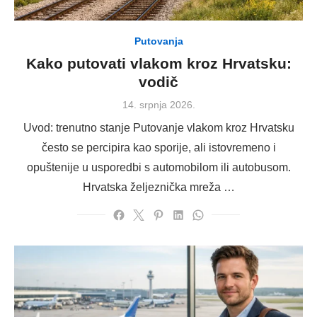
Putovanja
Kako putovati vlakom kroz Hrvatsku:
vodič
Posted
14. srpnja 2026.
on
Uvod: trenutno stanje Putovanje vlakom kroz Hrvatsku
često se percipira kao sporije, ali istovremeno i
opuštenije u usporedbi s automobilom ili autobusom.
Hrvatska željeznička mreža …