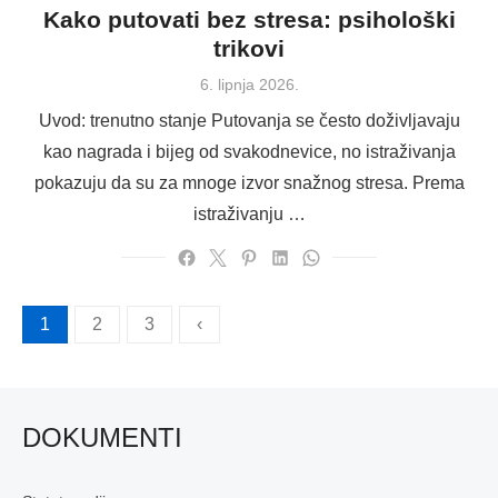
Kako putovati bez stresa: psihološki
trikovi
Posted
6. lipnja 2026.
on
Uvod: trenutno stanje Putovanja se često doživljavaju
kao nagrada i bijeg od svakodnevice, no istraživanja
pokazuju da su za mnoge izvor snažnog stresa. Prema
istraživanju …
Brojevi
1
2
3
‹
stranica
objava
DOKUMENTI