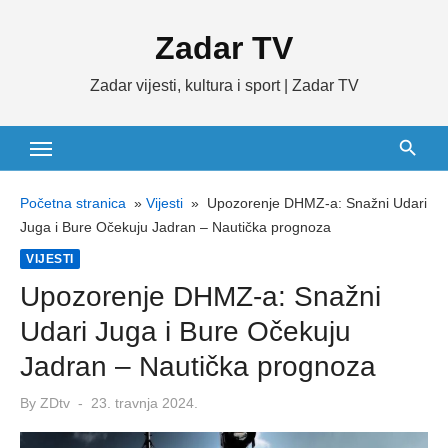
Skip
Zadar TV
to
content
Zadar vijesti, kultura i sport | Zadar TV
Početna stranica
»
Vijesti
»
Upozorenje DHMZ-a: Snažni Udari
Juga i Bure Očekuju Jadran – Nautička prognoza
VIJESTI
Upozorenje DHMZ-a: Snažni
Udari Juga i Bure Očekuju
Jadran – Nautička prognoza
Posted
By
ZDtv
23. travnja 2024.
on