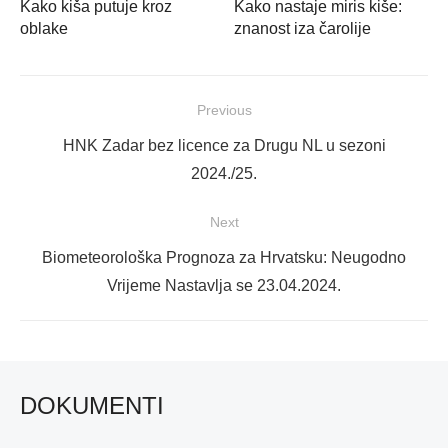
Kako kiša putuje kroz
Kako nastaje miris kiše:
oblake
znanost iza čarolije
Navigacija
Previous
objava
Previous
HNK Zadar bez licence za Drugu NL u sezoni
post:
2024./25.
Next
Next
Biometeorološka Prognoza za Hrvatsku: Neugodno
post:
Vrijeme Nastavlja se 23.04.2024.
DOKUMENTI