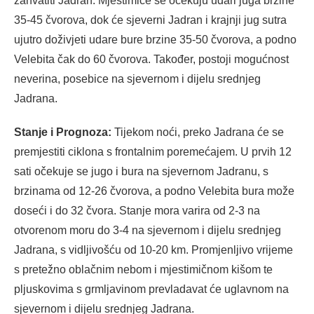
zahvatiti Jadran. Mjestimice se očekuju udari juga brzine
35-45 čvorova, dok će sjeverni Jadran i krajnji jug sutra
ujutro doživjeti udare bure brzine 35-50 čvorova, a podno
Velebita čak do 60 čvorova. Također, postoji mogućnost
neverina, posebice na sjevernom i dijelu srednjeg
Jadrana.
Stanje i Prognoza:
Tijekom noći, preko Jadrana će se
premjestiti ciklona s frontalnim poremećajem. U prvih 12
sati očekuje se jugo i bura na sjevernom Jadranu, s
brzinama od 12-26 čvorova, a podno Velebita bura može
doseći i do 32 čvora. Stanje mora varira od 2-3 na
otvorenom moru do 3-4 na sjevernom i dijelu srednjeg
Jadrana, s vidljivošću od 10-20 km. Promjenljivo vrijeme
s pretežno oblačnim nebom i mjestimičnom kišom te
pljuskovima s grmljavinom prevladavat će uglavnom na
sjevernom i dijelu srednjeg Jadrana.