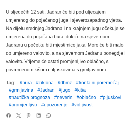
U sljedećih 12 sati, Jadran će biti pod utjecajem
umjerenog do pojačanog juga i sjeverozapadnog vjetra.
Na dijelu srednjeg Jadrana i na krajnjem jugu očekuje se
umjerena do pojačana bura, dok će na sjevernom
Jadranu u početku biti mjestimice jaka. More će biti malo
do umjereno valovito, a na sjevernom Jadranu ponegdje i
valovito. Vrijeme će ostati promjenljivo oblačno, s
povremenom kišom i pljuskovima s grmljavinom.
Tag:
bura
ciklona
dhmz
frontalni poremećaj
grmljavina
Jadran
jugo
kiša
nautička prognoza
neverin
oblačno
pljuskovi
promjenljivo
upozorenje
vidljivost