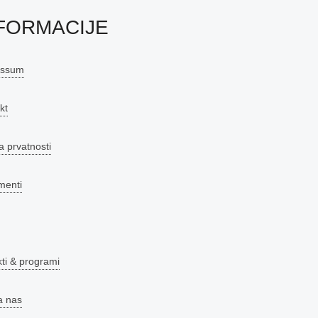
FORMACIJE
essum
kt
a prvatnosti
menti
kti & programi
a nas