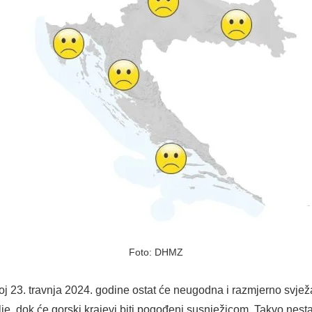
Foto: DHMZ
oj 23. travnja 2024. godine ostat će neugodna i razmjerno svje
e, dok će gorski krajevi biti pogođeni susnježicom. Takvo nest