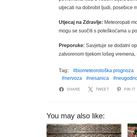
utjecati na dobrobit ljudi, posebice 
Utjecaj na Zdravlje:
Meteoropati mog
mogu se suočiti s poteškoćama u po
Preporuke:
Savjetuje se dodatni op
zatvorenom tijekom lošeg vremena, od
Tag:
biometeorološka prognoza
nervoza
nesanica
neugodno
SHARE
TWEET
PIN IT
You may also like: