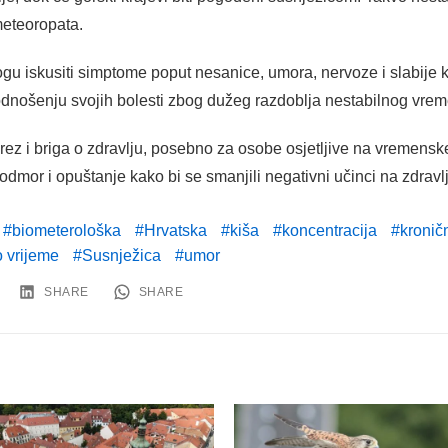
meteoropata.
u iskusiti simptome poput nesanice, umora, nervoze i slabije k
dnošenju svojih bolesti zbog dužeg razdoblja nestabilnog vre
rez i briga o zdravlju, posebno za osobe osjetljive na vremens
mor i opuštanje kako bi se smanjili negativni učinci na zdravlj
biometerološka
Hrvatska
kiša
koncentracija
kronič
 vrijeme
Susnježica
umor
SHARE
SHARE