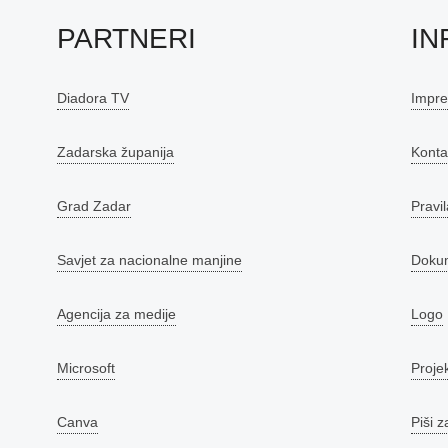
PARTNERI
IN
Diadora TV
Impr
Zadarska županija
Konta
Grad Zadar
Pravil
Savjet za nacionalne manjine
Doku
Agencija za medije
Logo
Microsoft
Proje
Canva
Piši z