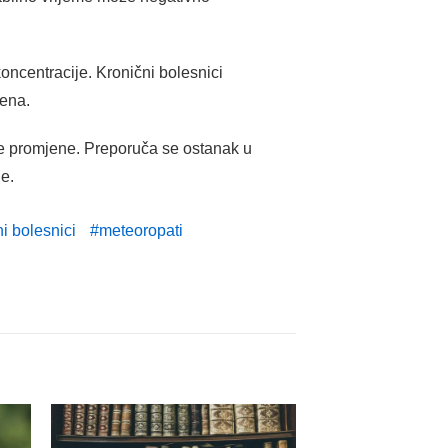
oncentracije. Kronični bolesnici
mena.
ke promjene. Preporuča se ostanak u
e.
ni bolesnici
meteoropati