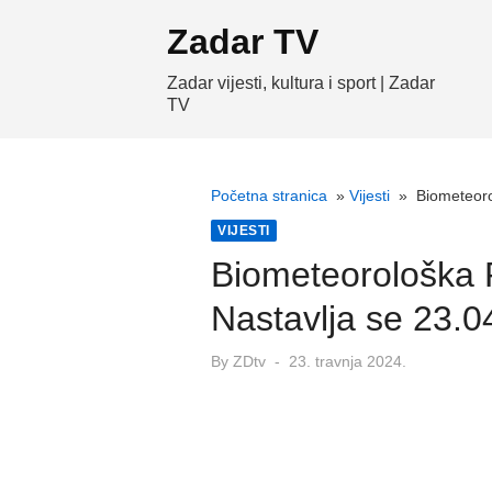
Skip
Zadar TV
to
content
Zadar vijesti, kultura i sport | Zadar
TV
Početna stranica
»
Vijesti
»
Biometeoro
VIJESTI
Biometeorološka 
Nastavlja se 23.0
Posted
By
ZDtv
23. travnja 2024.
on