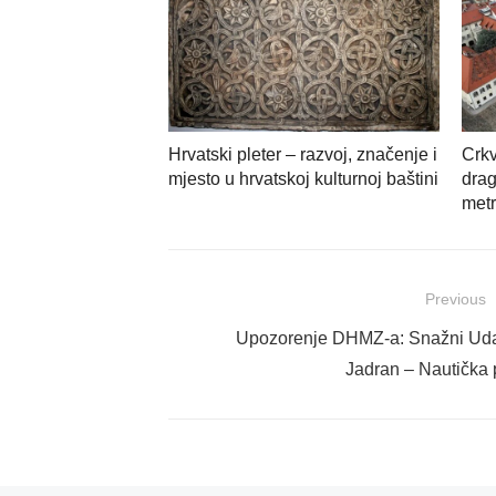
Hrvatski pleter – razvoj, značenje i
Crkv
mjesto u hrvatskoj kulturnoj baštini
drag
met
Navigacija
Previous
objava
Previous
Upozorenje DHMZ-a: Snažni Udar
post:
Jadran – Nautička