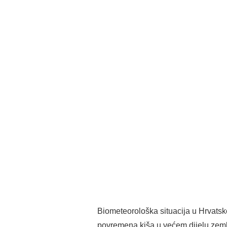
Biometeorološka situacija u Hrvatsk
povremena kiša u većem dijelu zemlj