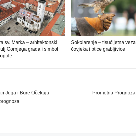
a sv. Marka – arhitektonski
Sokolarenje – tisućljetna veza
ulj Gornjega grada i simbol
čovjeka i ptice grabljivice
ropole
Next
i Juga i Bure Očekuju
Prometna Prognoza z
post:
 prognoza