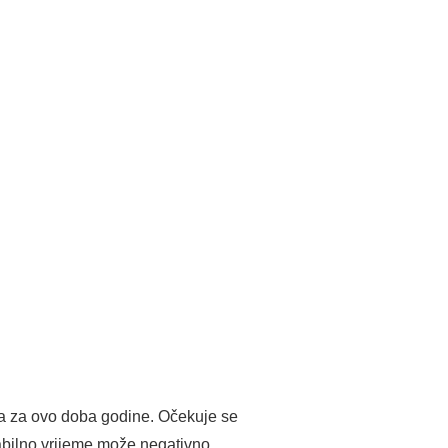
ža za ovo doba godine. Očekuje se
abilno vrijeme može negativno