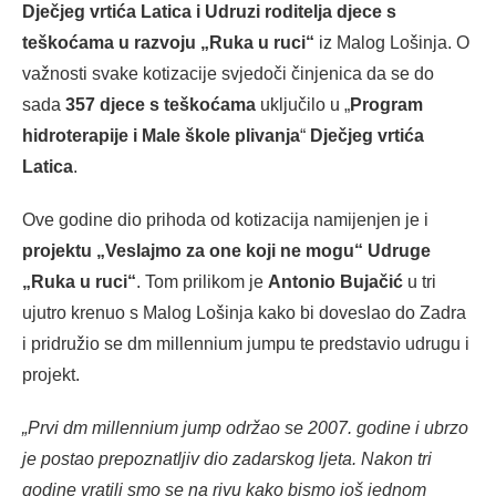
Dječjeg vrtića Latica i Udruzi roditelja djece s
teškoćama u razvoju „Ruka u ruci“
iz Malog Lošinja. O
važnosti svake kotizacije svjedoči činjenica da se do
sada
357 djece s teškoćama
uključilo u „
Program
hidroterapije i Male škole plivanja
“
Dječjeg vrtića
Latica
.
Ove godine dio prihoda od kotizacija namijenjen je i
projektu „Veslajmo za one koji ne mogu“ Udruge
„Ruka u ruci“
. Tom prilikom je
Antonio Bujačić
u tri
ujutro krenuo s Malog Lošinja kako bi doveslao do Zadra
i pridružio se dm millennium jumpu te predstavio udrugu i
projekt.
„
Prvi dm millennium jump održao se 2007. godine i ubrzo
je postao prepoznatljiv dio zadarskog ljeta. Nakon tri
godine vratili smo se na rivu kako bismo još jednom