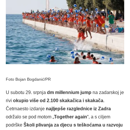
Foto Bojan Bogdanić/PR
U subotu 29. srpnja
dm millennium jump
na zadarskoj je
rivi
okupio više od 2.100 skakačica i skakača
.
Četrnaesto izdanje
najljepše razglednice iz Zadra
održalo se pod motom „
Together again
“, a s ciljem
podrške
Školi plivanja za djecu s teškoćama u razvoju