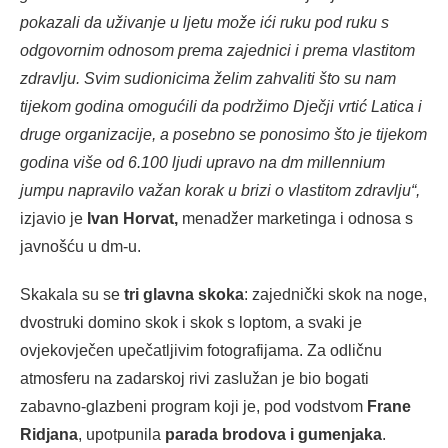
pokazali da uživanje u ljetu može ići ruku pod ruku s
odgovornim odnosom prema zajednici i prema vlastitom
zdravlju. Svim sudionicima želim zahvaliti što su nam
tijekom godina omogućili da podržimo Dječji vrtić Latica i
druge organizacije, a posebno se ponosimo što je tijekom
godina više od 6.100 ljudi upravo na dm millennium
jumpu napravilo važan korak u brizi o vlastitom zdravlju
“,
izjavio je
Ivan Horvat,
menadžer marketinga i odnosa s
javnošću u dm-u.
Skakala su se
tri glavna skoka
: zajednički skok na noge,
dvostruki domino skok i skok s loptom, a svaki je
ovjekovječen upečatljivim fotografijama. Za odličnu
atmosferu na zadarskoj rivi zaslužan je bio bogati
zabavno-glazbeni program koji je, pod vodstvom
Frane
Ridjana
, upotpunila
parada brodova i gumenjaka
.