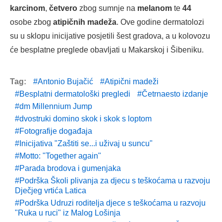
karcinom
,
četvero
zbog sumnje na
melanom
te
44
osobe zbog
atipičnih madeža
. Ove godine dermatolozi
su u sklopu inicijative posjetili šest gradova, a u kolovozu
će besplatne preglede obavljati u Makarskoj i Šibeniku.
Tag:
Antonio Bujačić
Atipični madeži
Besplatni dermatološki pregledi
Četrnaesto izdanje
dm Millennium Jump
dvostruki domino skok i skok s loptom
Fotografije događaja
Inicijativa "Zaštiti se...i uživaj u suncu"
Motto: "Together again"
Parada brodova i gumenjaka
Podrška Školi plivanja za djecu s teškoćama u razvoju
Dječjeg vrtića Latica
Podrška Udruzi roditelja djece s teškoćama u razvoju
"Ruka u ruci" iz Malog Lošinja