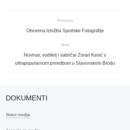
Navigacija
Previous
objava
Previous
Otvorena Izložba Sportske Fotografije
post:
Next
Next
Novinar, voditelj i satiričar Zoran Kesić s
post:
ultrapopularnom priredbom u Slavonskom Brodu
DOKUMENTI
Statut medija