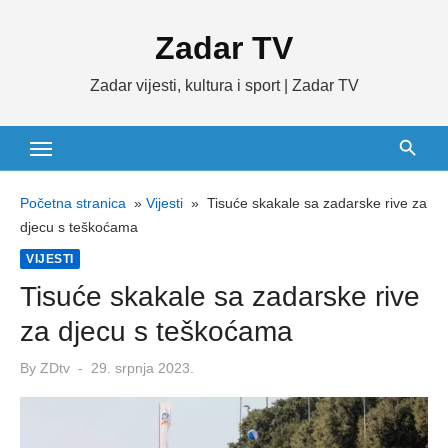
Skip
Zadar TV
to
content
Zadar vijesti, kultura i sport | Zadar TV
Početna stranica
»
Vijesti
»
Tisuće skakale sa zadarske rive za
djecu s teškoćama
VIJESTI
Tisuće skakale sa zadarske rive
za djecu s teškoćama
Posted
By
ZDtv
29. srpnja 2023.
on