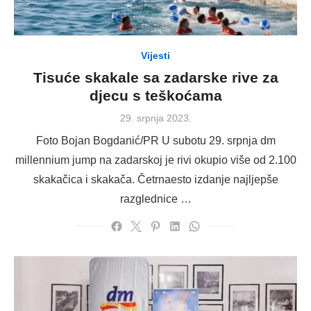
Vijesti
Tisuće skakale sa zadarske rive za
djecu s teškoćama
Posted
29. srpnja 2023.
on
Foto Bojan Bogdanić/PR U subotu 29. srpnja dm
millennium jump na zadarskoj je rivi okupio više od 2.100
skakačica i skakača. Četrnaesto izdanje najljepše
razglednice …