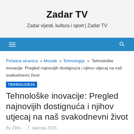
Skip
Zadar TV
to
content
Zadar vijesti, kultura i sport | Zadar TV
Početna stranica
»
Mozaik
»
Tehnologija
»
Tehnološke
inovacije: Pregled najnovijih dostignuća i njihov utjecaj na naš
svakodnevni život
TEHNOLOGIJA
Tehnološke inovacije: Pregled
najnovijih dostignuća i njihov
utjecaj na naš svakodnevni život
Posted
By
ZDtv
7. siječnja 2025.
on