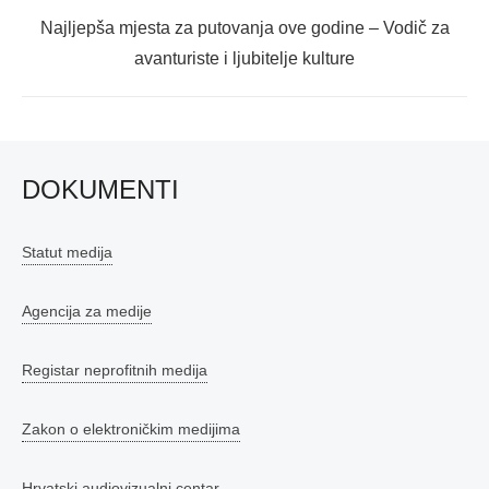
Next
Najljepša mjesta za putovanja ove godine – Vodič za
post:
avanturiste i ljubitelje kulture
DOKUMENTI
Statut medija
Agencija za medije
Registar neprofitnih medija
Zakon o elektroničkim medijima
Hrvatski audiovizualni centar