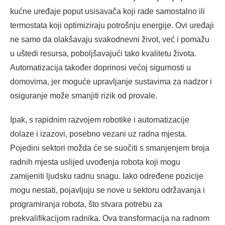
kućne uređaje poput usisavača koji rade samostalno ili
termostata koji optimiziraju potrošnju energije. Ovi uređaji
ne samo da olakšavaju svakodnevni život, već i pomažu
u uštedi resursa, poboljšavajući tako kvalitetu života.
Automatizacija također doprinosi većoj sigurnosti u
domovima, jer moguće upravljanje sustavima za nadzor i
osiguranje može smanjiti rizik od provale.
Ipak, s rapidnim razvojem robotike i automatizacije
dolaze i izazovi, posebno vezani uz radna mjesta.
Pojedini sektori možda će se suočiti s smanjenjem broja
radnih mjesta uslijed uvođenja robota koji mogu
zamijeniti ljudsku radnu snagu. Iako određene pozicije
mogu nestati, pojavljuju se nove u sektoru održavanja i
programiranja robota, što stvara potrebu za
prekvalifikacijom radnika. Ova transformacija na radnom