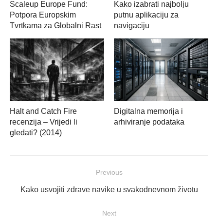
Scaleup Europe Fund:
Kako izabrati najbolju
Potpora Europskim
putnu aplikaciju za
Tvrtkama za Globalni Rast
navigaciju
Halt and Catch Fire
Digitalna memorija i
recenzija – Vrijedi li
arhiviranje podataka
gledati? (2014)
Navigacija
Previous
objava
Previous
Kako usvojiti zdrave navike u svakodnevnom životu
post:
Next