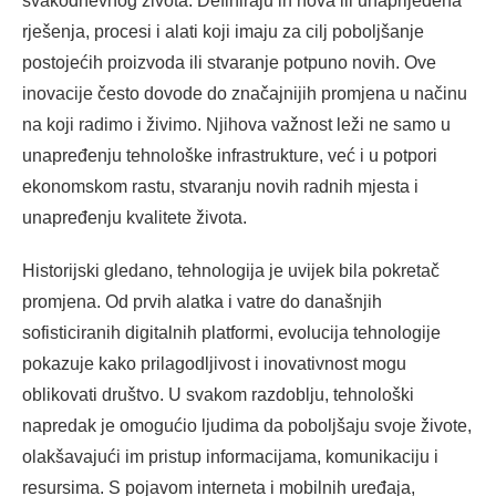
svakodnevnog života. Definiraju ih nova ili unaprijeđena
rješenja, procesi i alati koji imaju za cilj poboljšanje
postojećih proizvoda ili stvaranje potpuno novih. Ove
inovacije često dovode do značajnijih promjena u načinu
na koji radimo i živimo. Njihova važnost leži ne samo u
unapređenju tehnološke infrastrukture, već i u potpori
ekonomskom rastu, stvaranju novih radnih mjesta i
unapređenju kvalitete života.
Historijski gledano, tehnologija je uvijek bila pokretač
promjena. Od prvih alatka i vatre do današnjih
sofisticiranih digitalnih platformi, evolucija tehnologije
pokazuje kako prilagodljivost i inovativnost mogu
oblikovati društvo. U svakom razdoblju, tehnološki
napredak je omogućio ljudima da poboljšaju svoje živote,
olakšavajući im pristup informacijama, komunikaciju i
resursima. S pojavom interneta i mobilnih uređaja,