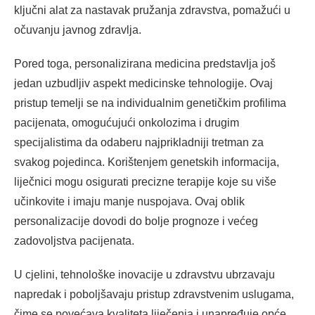
ključni alat za nastavak pružanja zdravstva, pomažući u
očuvanju javnog zdravlja.
Pored toga, personalizirana medicina predstavlja još
jedan uzbudljiv aspekt medicinske tehnologije. Ovaj
pristup temelji se na individualnim genetičkim profilima
pacijenata, omogućujući onkolozima i drugim
specijalistima da odaberu najprikladniji tretman za
svakog pojedinca. Korištenjem genetskih informacija,
liječnici mogu osigurati precizne terapije koje su više
učinkovite i imaju manje nuspojava. Ovaj oblik
personalizacije dovodi do bolje prognoze i većeg
zadovoljstva pacijenata.
U cjelini, tehnološke inovacije u zdravstvu ubrzavaju
napredak i poboljšavaju pristup zdravstvenim uslugama,
čime se povećava kvaliteta liječenja i unapređuje opće