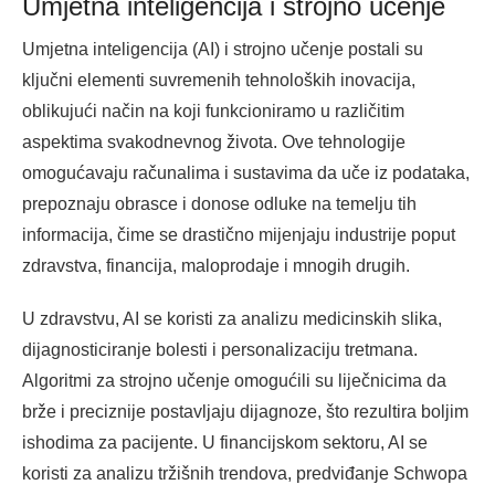
Umjetna inteligencija i strojno učenje
Umjetna inteligencija (AI) i strojno učenje postali su
ključni elementi suvremenih tehnoloških inovacija,
oblikujući način na koji funkcioniramo u različitim
aspektima svakodnevnog života. Ove tehnologije
omogućavaju računalima i sustavima da uče iz podataka,
prepoznaju obrasce i donose odluke na temelju tih
informacija, čime se drastično mijenjaju industrije poput
zdravstva, financija, maloprodaje i mnogih drugih.
U zdravstvu, AI se koristi za analizu medicinskih slika,
dijagnosticiranje bolesti i personalizaciju tretmana.
Algoritmi za strojno učenje omogućili su liječnicima da
brže i preciznije postavljaju dijagnoze, što rezultira boljim
ishodima za pacijente. U financijskom sektoru, AI se
koristi za analizu tržišnih trendova, predviđanje Schwopa