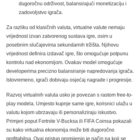
dugoročnu održivost, balansirajući monetizaciju i
zadovoljstvo igrača.
Za razliku od klasičnih valuta, virtualne valute nemaju
vrijednost izvan zatvorenog sustava igre, osim u
posebnim slučajevima sekundarnih tržišta. Njihovu
vrijednost definira izdavač igre, što omogućuje potpunu
kontrolu nad ekonomijom. Ovakav model omogućuje
developerima precizno balansiranje napredovanja igrača.
Istovremeno, igrači dobivaju osjećaj nagrade i progresije.
Razvoj virtualnih valuta usko je povezan s rastom free-to-
play modela. Umjesto kupnje same igre, korisnici ulažu u
valutu kojom ubrzavaju ili personaliziraju iskustvo.
Primjeri poput Fortnite V-Bucksa ili FIFA Coinsa pokazali
su kako virtualna ekonomija može biti dugoročno
profitabilna. Ovaj pristup promijenio je način na koji se