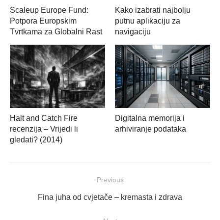
Scaleup Europe Fund:
Kako izabrati najbolju
Potpora Europskim
putnu aplikaciju za
Tvrtkama za Globalni Rast
navigaciju
Halt and Catch Fire
Digitalna memorija i
recenzija – Vrijedi li
arhiviranje podataka
gledati? (2014)
Navigacija
Previous
objava
Previous
Fina juha od cvjetače – kremasta i zdrava
post: