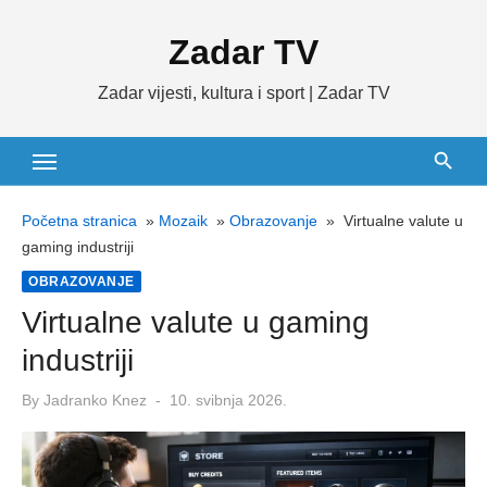
Skip
Zadar TV
to
content
Zadar vijesti, kultura i sport | Zadar TV
Početna stranica
»
Mozaik
»
Obrazovanje
»
Virtualne valute u
gaming industriji
OBRAZOVANJE
Virtualne valute u gaming
industriji
Posted
By
Jadranko Knez
10. svibnja 2026.
on