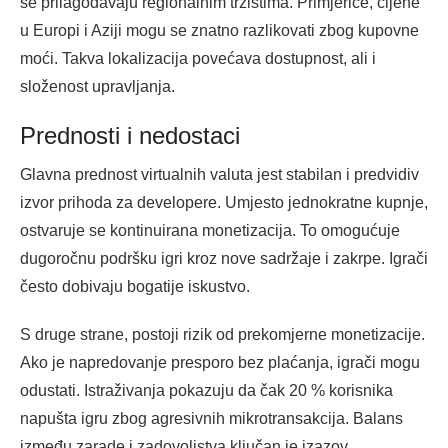
se prilagođavaju regionalnim tržištima. Primjerice, cijene
u Europi i Aziji mogu se znatno razlikovati zbog kupovne
moći. Takva lokalizacija povećava dostupnost, ali i
složenost upravljanja.
Prednosti i nedostaci
Glavna prednost virtualnih valuta jest stabilan i predvidiv
izvor prihoda za developere. Umjesto jednokratne kupnje,
ostvaruje se kontinuirana monetizacija. To omogućuje
dugoročnu podršku igri kroz nove sadržaje i zakrpe. Igrači
često dobivaju bogatije iskustvo.
S druge strane, postoji rizik od prekomjerne monetizacije.
Ako je napredovanje presporo bez plaćanja, igrači mogu
odustati. Istraživanja pokazuju da čak 20 % korisnika
napušta igru zbog agresivnih mikrotransakcija. Balans
između zarade i zadovoljstva ključan je izazov.