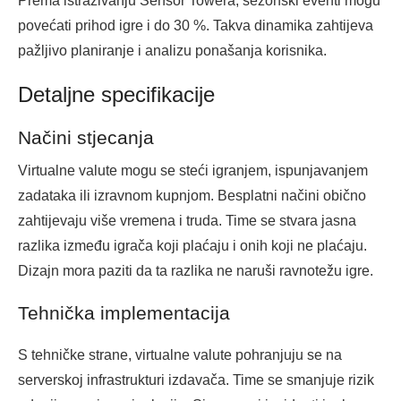
Prema istraživanju Sensor Towera, sezonski eventi mogu
povećati prihod igre i do 30 %. Takva dinamika zahtijeva
pažljivo planiranje i analizu ponašanja korisnika.
Detaljne specifikacije
Načini stjecanja
Virtualne valute mogu se steći igranjem, ispunjavanjem
zadataka ili izravnom kupnjom. Besplatni načini obično
zahtijevaju više vremena i truda. Time se stvara jasna
razlika između igrača koji plaćaju i onih koji ne plaćaju.
Dizajn mora paziti da ta razlika ne naruši ravnotežu igre.
Tehnička implementacija
S tehničke strane, virtualne valute pohranjuju se na
serverskoj infrastrukturi izdavača. Time se smanjuje rizik