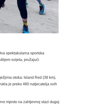
 Ova spektakularna sportska
diljem svijeta, pružajući
ilježjima otoka: Island Red (38 km),
vukla je preko 460 natjecatelja svih
rvo mjesto na zahtjevnoj stazi dugoj