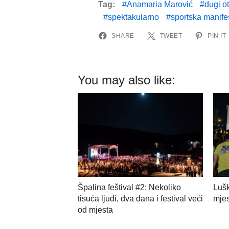
Tag:
Anamaria Marović
dugi o
spektakularno
sportska manife
SHARE
TWEET
PIN IT
You may also like:
Špalina feštival #2: Nekoliko
Lušk
tisuća ljudi, dva dana i festival veći
mjes
od mjesta