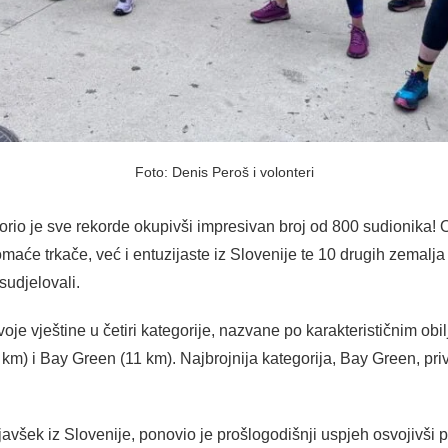
Foto: Denis Peroš i volonteri
orio je sve rekorde okupivši impresivan broj od 800 sudionika!
aće trkače, već i entuzijaste iz Slovenije te 10 drugih zemalja 
sudjelovali.
i svoje vještine u četiri kategorije, nazvane po karakterističnim ob
 km) i Bay Green (11 km). Najbrojnija kategorija, Bay Green, pri
avšek iz Slovenije, ponovio je prošlogodišnji uspjeh osvojivši p