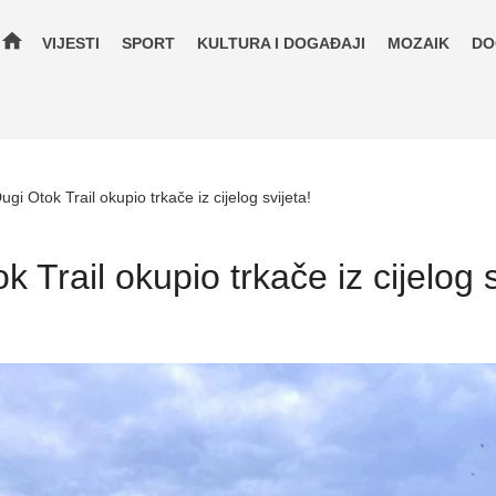
home
VIJESTI
SPORT
KULTURA I DOGAĐAJI
MOZAIK
DO
gi Otok Trail okupio trkače iz cijelog svijeta!
 Trail okupio trkače iz cijelog s