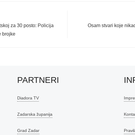
Next
tskoj za 30 posto: Policija
Osam stvari koje nikad
post:
 brojke
PARTNERI
IN
Diadora TV
Impr
Zadarska županija
Konta
Grad Zadar
Pravil