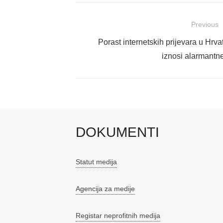
Navigacija
Previous
objava
Previous
Porast internetskih prijevara u Hrva
post:
iznosi alarmantne
DOKUMENTI
Statut medija
Agencija za medije
Registar neprofitnih medija