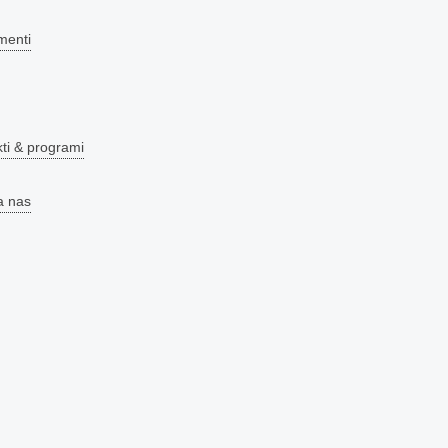
menti
kti & programi
a nas