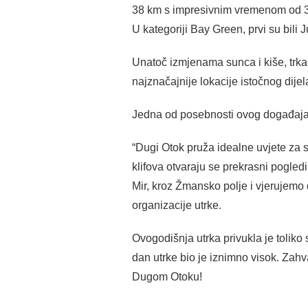
38 km s impresivnim vremenom od 3 s
U kategoriji Bay Green, prvi su bili 
Unatoč izmjenama sunca i kiše, trkač
najznačajnije lokacije istočnog dije
Jedna od posebnosti ovog događaja 
“Dugi Otok pruža idealne uvjete za sp
klifova otvaraju se prekrasni pogled
Mir, kroz Žmansko polje i vjerujemo d
organizacije utrke.
Ovogodišnja utrka privukla je toliko
dan utrke bio je iznimno visok. Zah
Dugom Otoku!