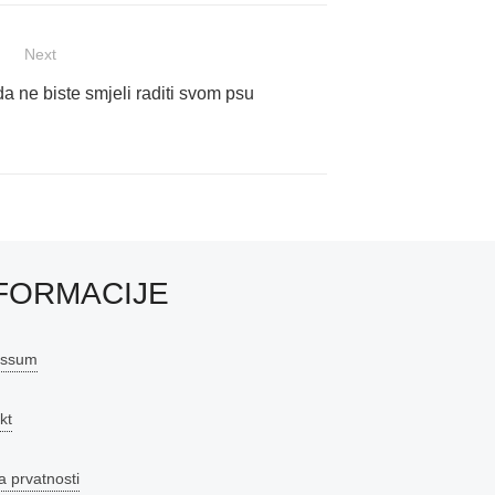
Next
a ne biste smjeli raditi svom psu
FORMACIJE
essum
kt
a prvatnosti