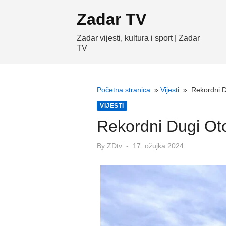
Skip
Zadar TV
to
content
Zadar vijesti, kultura i sport | Zadar
TV
Početna stranica
»
Vijesti
»
Rekordni Du
VIJESTI
Rekordni Dugi Otok
Posted
By
ZDtv
17. ožujka 2024.
on