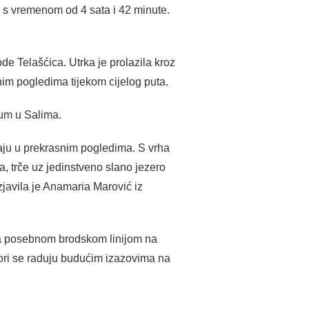
ć s vremenom od 4 sata i 42 minute.
de Telašćica. Utrka je prolazila kroz
rnim pogledima tijekom cijelog puta.
mum u Salima.
živaju u prekrasnim pogledima. S vrha
a, trče uz jedinstveno slano jezero
izjavila je Anamaria Marović iz
s za posebnom brodskom linijom na
tori se raduju budućim izazovima na