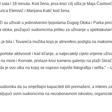
ata i 18 minuta. Kod žena, prva kroz cilj ušla je Maja Čavlovi
Jurica Eterović i Marijana Katić kod žena.
i su uživali u jedinstvenim ljepotama Dugog Otoka i Parka priro
la otoka, pružajući sudionicima priliku za uživanje u spektakula
je bila i Tovareća mužika koja je atmosferu podigla na maksi
ortske aktivnosti i trail trčanje, a natjecatelji cijelo vrijeme u
i na more i Kornate, prolaze kroz kamenu galeriju na plaži Skrač
a je ovo utka na kojoj se napravi najviše fotografija i selfia.” – 
 sudionika da su smještajni kapaciteti bili premašeni, a intere
valjujući svim sudionicima na nezaboravnom iskustvu, organiza