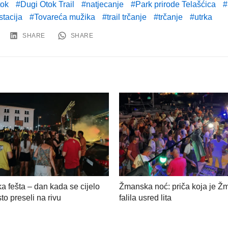
tok
Dugi Otok Trail
natjecanje
Park prirode Telašćica
stacija
Tovareća mužika
trail trčanje
trčanje
utrka
SHARE
SHARE
a fešta – dan kada se cijelo
Žmanska noć: priča koja je Ž
to preseli na rivu
falila usred lita