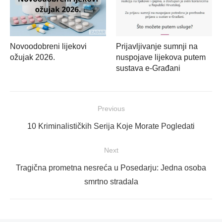
Novoodobreni lijekovi
Prijavljivanje sumnji na
ožujak 2026.
nuspojave lijekova putem
sustava e-Građani
Navigacija
Previous
objava
Previous
10 Kriminalističkih Serija Koje Morate Pogledati
post:
Next
Next
Tragična prometna nesreća u Posedarju: Jedna osoba
post:
smrtno stradala