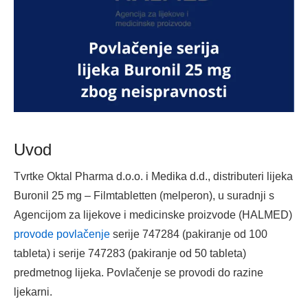
Uvod
Tvrtke Oktal Pharma d.o.o. i Medika d.d., distributeri lijeka
Buronil 25 mg – Filmtabletten (melperon), u suradnji s
Agencijom za lijekove i medicinske proizvode (HALMED)
provode povlačenje
serije 747284 (pakiranje od 100
tableta) i serije 747283 (pakiranje od 50 tableta)
predmetnog lijeka. Povlačenje se provodi do razine
ljekarni.