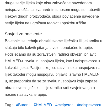
druge serije lijeka koje nisu zahvaćene navedenom
neispravnošću, a izvanrednim unosom mogu se nabaviti
lijekovi drugih proizvođača, stoga povlačenje navedene
serije lijeka ne ugrožava redovitu opskrbu tržišta.
Savjeti za pacijente
Bolesnici se trebaju obratiti svome liječniku ili ljekarniku u
slučaju bilo kakvih pitanja u vezi trenutačne terapije.
Podsjećamo da su zdravstveni radnici obvezni prijaviti
HALMED-u svaku nuspojavu lijeka, kao i neispravnost u
kakvoći lijeka. Pacijenti koji su razvili neku nuspojavu na
lijek također mogu nuspojavu prijaviti izravno HALMED-
u, uz preporuku da se za svaku nuspojavu koju zapaze
obrate svom liječniku ili ljekarniku radi savjetovanja o
načinu nastavka terapije.
Tag:
Buronil
HALMED
melperon
neispravnost