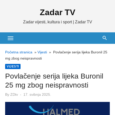
Skip
Zadar TV
to
content
Zadar vijesti, kultura i sport | Zadar TV
Početna stranica
»
Vijesti
»
Povlačenje serija lijeka Buronil 25
mg zbog neispravnosti
VIJESTI
Povlačenje serija lijeka Buronil
25 mg zbog neispravnosti
Posted
By
ZDtv
17. svibnja 2025.
on