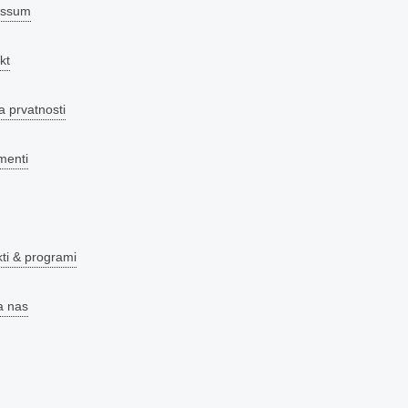
essum
kt
a prvatnosti
menti
kti & programi
a nas