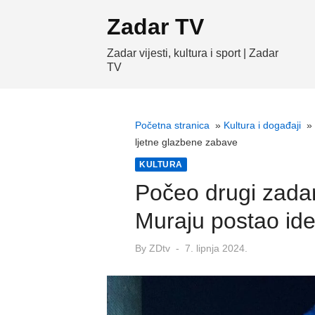
Skip
Zadar TV
to
content
Zadar vijesti, kultura i sport | Zadar
TV
Početna stranica
»
Kultura i događaji
»
ljetne glazbene zabave
KULTURA
Počeo drugi zadar
Muraju postao ide
Posted
By
ZDtv
7. lipnja 2024.
on