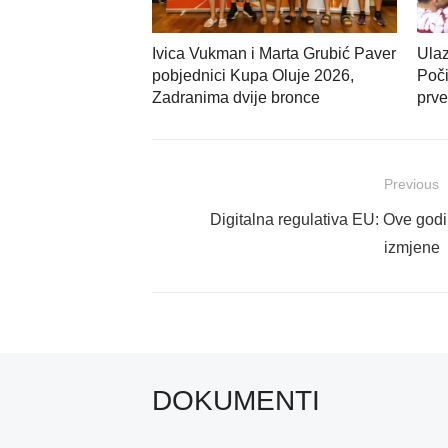
Ivica Vukman i Marta Grubić Paver
Ulaz
pobjednici Kupa Oluje 2026,
Poči
Zadranima dvije bronce
prve
Navigacija
Previous
objava
Previous
Digitalna regulativa EU: Ove godi
post:
izmjene
DOKUMENTI