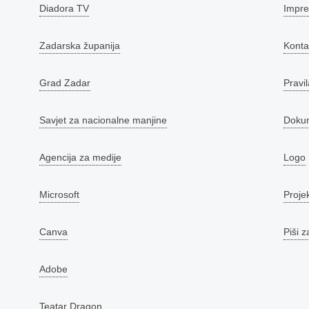
Diadora TV
Impr
Zadarska županija
Konta
Grad Zadar
Pravil
Savjet za nacionalne manjine
Doku
Agencija za medije
Logo
Microsoft
Proje
Canva
Piši z
Adobe
Teatar Dragon