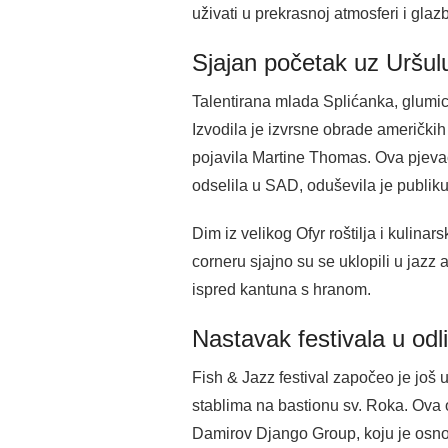
uživati u prekrasnoj atmosferi i glazb
Sjajan početak uz Uršulu
Talentirana mlada Splićanka, glumic
Izvodila je izvrsne obrade američkih
pojavila Martine Thomas. Ova pjevači
odselila u SAD, oduševila je publi
Dim iz velikog Ofyr roštilja i kulin
corneru sjajno su se uklopili u jazz a
ispred kantuna s hranom.
Nastavak festivala u od
Fish & Jazz festival započeo je još
stablima na bastionu sv. Roka. Ova o
Damirov Django Group, koju je osnova