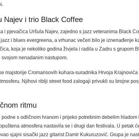
i.
 Najev i trio Black Coffee
a i pjevačica Uršula Najev, zajedno s jazz veteranima Black Cof
 jazz i blues evergreena, a vrhunac večeri bilo je iznenađenje 
ca, koja je nekoliko godina živjela i radila u Zadru s grupom B
ku svojom nenadanim nastupom.
arske majstorije Cromarisovih kuhara-suradnika Hrvoja Krajnović
tmosferu. Njihovi riblji street food zalogaji privukli su brojne posj
ličnom ritmu
 u podne s odličnom hranom i prijeko potrebnim debelim hladom 
puštena atmosfera nastavila se i drugi dan festivala. U petak će 
o sjajni sisački jazz gitarist Damir Kukuruzović. Grupa je nast