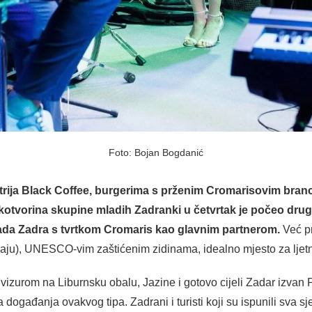
Foto: Bojan Bogdanić
trija Black Coffee, burgerima s prženim Cromarisovim branc
kotvorina skupine mladih Zadranki u četvrtak je počeo drugi
rada Zadra s tvrtkom Cromaris kao glavnim partnerom.
Već pr
aju), UNESCO-vim zaštićenim zidinama, idealno mjesto za ljet
 vizurom na Liburnsku obalu, Jazine i gotovo cijeli Zadar izvan 
ogađanja ovakvog tipa. Zadrani i turisti koji su ispunili sva sj