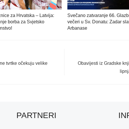
nice za Hrvatska – Latvija:
Svečano zatvaranje 66. Glazb
nje borba za Svjetsko
večeri u Sv. Donatu: Zadar sla
nstvo!
Arbanase
Next
ne tvrtke očekuju velike
Obavijesti iz Gradske knj
post:
lipn
PARTNERI
IN