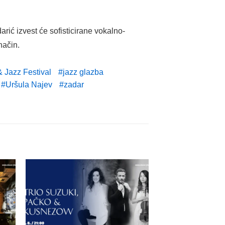
arić izvest će sofisticirane vokalno-
način.
& Jazz Festival
jazz glazba
Uršula Najev
zadar