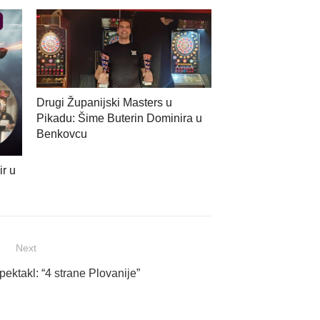
Drugi Županijski Masters u
Pikadu: Šime Buterin Dominira u
Benkovcu
ir u
Next
ktakl: “4 strane Plovanije”