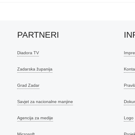
PARTNERI
IN
Diadora TV
Impr
Zadarska županija
Konta
Grad Zadar
Pravil
Savjet za nacionalne manjine
Doku
Agencija za medije
Logo
Microsoft
Proje