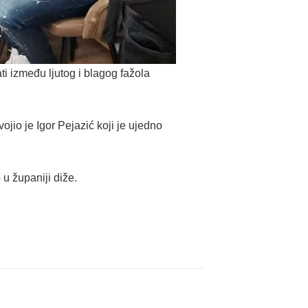
ati između ljutog i blagog fažola
ojio je Igor Pejazić koji je ujedno
 u županiji diže.