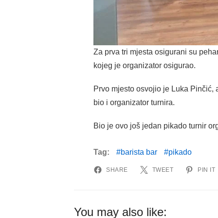
Za prva tri mjesta osigurani su pehar
kojeg je organizator osigurao.
Prvo mjesto osvojio je Luka Pinčić, a
bio i organizator turnira.
Bio je ovo još jedan pikado turnir o
Tag:
barista bar
pikado
SHARE
TWEET
PIN IT
You may also like: