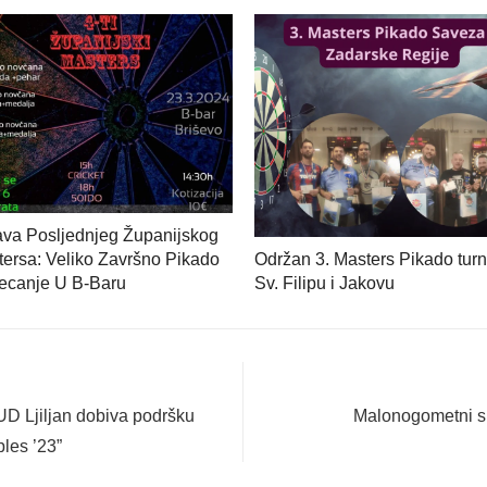
va Posljednjeg Županijskog
ersa: Veliko Završno Pikado
Održan 3. Masters Pikado turn
ecanje U B-Baru
Sv. Filipu i Jakovu
Next
UD Ljiljan dobiva podršku
Malonogometni spe
post:
les ’23”