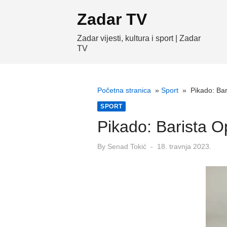
Skip
Zadar TV
to
content
Zadar vijesti, kultura i sport | Zadar
TV
Početna stranica
»
Sport
»
Pikado: Bar
SPORT
Pikado: Barista O
Posted
By
Senad Tokić
18. travnja 2023.
on