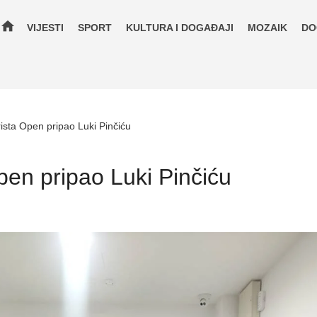
home
VIJESTI
SPORT
KULTURA I DOGAĐAJI
MOZAIK
DO
ista Open pripao Luki Pinčiću
pen pripao Luki Pinčiću