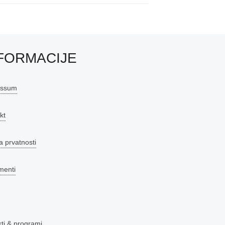
FORMACIJE
essum
kt
a prvatnosti
menti
kti & programi