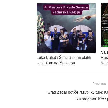
Naja
Mast
Luka Buljat i Šime Buterin okitili
Natj
se zlatom na Mastersu
Navigacija
Previous
objava
Previous
Grad Zadar potiče razvoj kulture: K
post:
za program “Kroz p