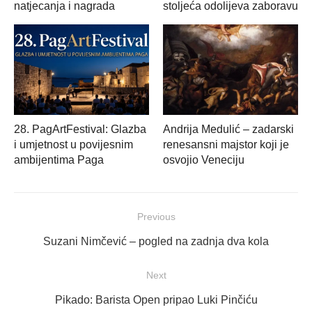
natjecanja i nagrada
stoljeća odolijeva zaboravu
28. PagArtFestival: Glazba
Andrija Medulić – zadarski
i umjetnost u povijesnim
renesansni majstor koji je
ambijentima Paga
osvojio Veneciju
Navigacija
Previous
objava
Previous
Suzani Nimčević – pogled na zadnja dva kola
post:
Next
Next
Pikado: Barista Open pripao Luki Pinčiću