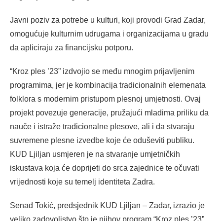
Javni poziv za potrebe u kulturi, koji provodi Grad Zadar,
omogućuje kulturnim udrugama i organizacijama u gradu
da apliciraju za financijsku potporu.
“Kroz ples ’23” izdvojio se među mnogim prijavljenim
programima, jer je kombinacija tradicionalnih elemenata
folklora s modernim pristupom plesnoj umjetnosti. Ovaj
projekt povezuje generacije, pružajući mladima priliku da
nauče i istraže tradicionalne plesove, ali i da stvaraju
suvremene plesne izvedbe koje će oduševiti publiku.
KUD Ljiljan usmjeren je na stvaranje umjetničkih
iskustava koja će doprijeti do srca zajednice te očuvati
vrijednosti koje su temelj identiteta Zadra.
Senad Tokić, predsjednik KUD Ljiljan – Zadar, izrazio je
veliko zadovoljstvo što je njihov program “Kroz ples ’23”