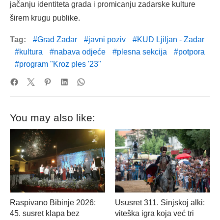
jačanju identiteta grada i promicanju zadarske kulture
širem krugu publike.
Tag:
Grad Zadar
javni poziv
KUD Ljiljan - Zadar
kultura
nabava odjeće
plesna sekcija
potpora
program "Kroz ples '23"
You may also like:
Raspivano Bibinje 2026:
Ususret 311. Sinjskoj alki:
45. susret klapa bez
viteška igra koja već tri