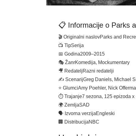
📋 Informacije o Parks 
🎬 Originalni naslov
Parks and Recre
📺 Tip
Serija
📅 Godina
2009–2015
🎭 Žanr
Komedija, Mockumentary
🎥 Redatelj
Razni redatelji
✍️ Scenarij
Greg Daniels, Michael S
⭐ Glumci
Amy Poehler, Nick Offerman
⏱ Trajanje
7 sezona, 125 epizoda x
🌍 Zemlja
SAD
🗣 Izvorna verzija
Engleski
🏢 Distribucija
NBC