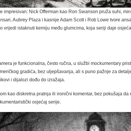
e impresivan: Nick Offerman kao Ron Swanson pruža suhi, minim
Ansari, Aubrey Plaza i kasnije Adam Scott i Rob Lowe tvore ansa
rijedi istaknuti kemiju među glumcima, koja seriji daje osjeća
Kamera je funkcionalna, često ručna, u službi mockumentary prist
ričkog gradića, bez uljepšavanja, ali s puno pažnje za detalj
ovi i dijalozi dođu do izražaja.
nom kao diskretna pratnja ili ironični komentar, bez pokušaja da
umentaristički osjećaj serije.