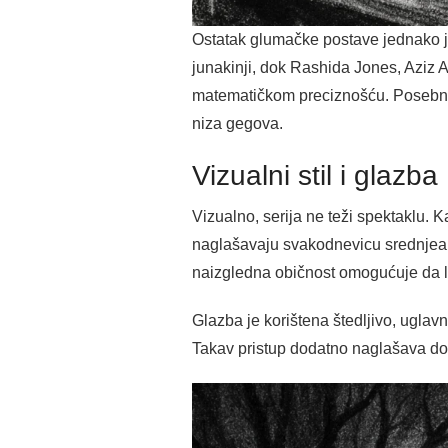
Ostatak glumačke postave jednako j
junakinji, dok Rashida Jones, Aziz 
matematičkom preciznošću. Posebno v
niza gegova.
Vizualni stil i glazba
Vizualno, serija ne teži spektaklu. 
naglašavaju svakodnevicu srednjeame
naizgledna običnost omogućuje da lik
Glazba je korištena štedljivo, uglav
Takav pristup dodatno naglašava dok