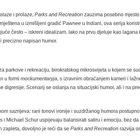
olaze i prolaze,
Parks and Recreation
zauzima posebno mjesto k
mještena u izmišljeni gradić Pawnee u Indiani, ova serija korist
ujuće često – iskreni idealizam. Iako na prvu djeluje kao lagana
 i precizno napisan humor.
za parkove i rekreaciju, birokratskog mikrosvijeta u kojem se sud
ran u formi
mockumentaryja
, s izravnim obraćanjem kameri i laž
 digresije. Scenarij se oslanja na situacijski humor, ali i na 
om sazrijeva: rani tonovi ironije i suzdržanog humora postupno s
s i Michael Schur uspijevaju balansirati satiru i emociju, bez da s
ih zapleta, dovoljno je reći da se
Parks and Recreation
razvija o