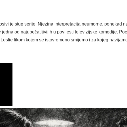
sivi je stup serije. Njezina interpretacija neumorne, ponekad 
jedna od najupečatljivijih u povijesti televizijske komedije. Po
 Leslie likom kojem se istovremeno smijemo i za kojeg navijamo