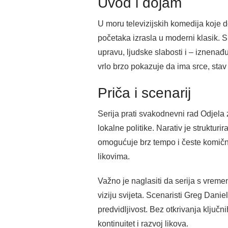
Uvod i dojam
U moru televizijskih komedija koje d
početaka izrasla u moderni klasik. S
upravu, ljudske slabosti i – iznenađ
vrlo brzo pokazuje da ima srce, stav
Priča i scenarij
Serija prati svakodnevni rad Odjela 
lokalne politike. Narativ je strukturi
omogućuje brz tempo i česte komične
likovima.
Važno je naglasiti da serija s vremen
viziju svijeta. Scenaristi Greg Daniel
predvidljivost. Bez otkrivanja ključn
kontinuitet i razvoj likova.