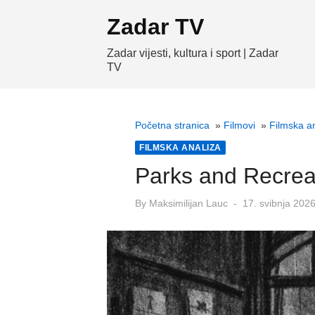
Skip
Zadar TV
to
content
Zadar vijesti, kultura i sport | Zadar
TV
Početna stranica
»
Filmovi
»
Filmska a
FILMSKA ANALIZA
Parks and Recreati
Posted
By
Maksimilijan Lauc
17. svibnja 2026
on