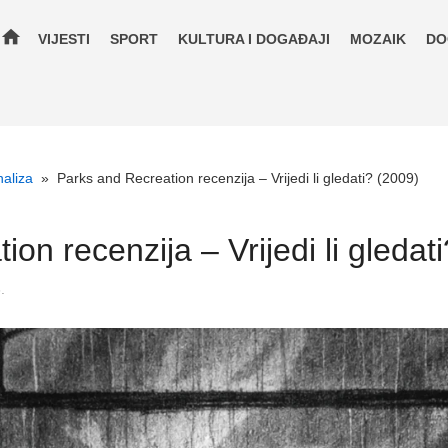
home
VIJESTI
SPORT
KULTURA I DOGAĐAJI
MOZAIK
DO
naliza
»
Parks and Recreation recenzija – Vrijedi li gledati? (2009)
on recenzija – Vrijedi li gledat
.