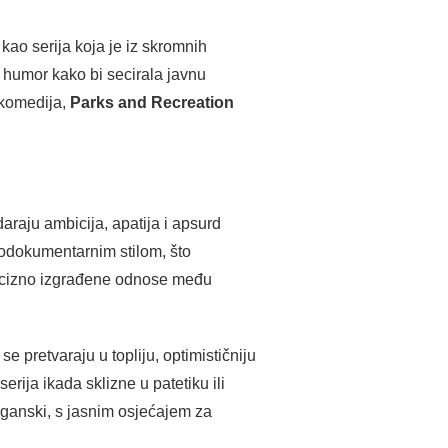
ao serija koja je iz skromnih
i humor kako bi secirala javnu
 komedija,
Parks and Recreation
araju ambicija, apatija i apsurd
nodokumentarnim stilom, što
precizno izgrađene odnose među
e pretvaraju u topliju, optimističniju
erija ikada sklizne u patetiku ili
rganski, s jasnim osjećajem za