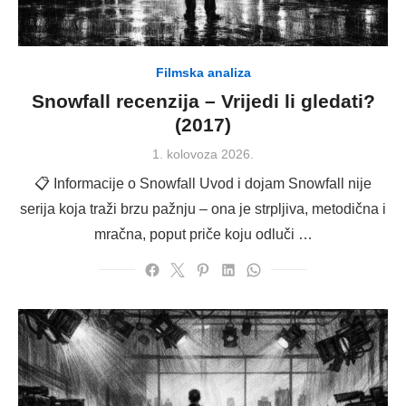
Filmska analiza
Snowfall recenzija – Vrijedi li gledati?
(2017)
Posted
1. kolovoza 2026.
on
📋 Informacije o Snowfall Uvod i dojam Snowfall nije
serija koja traži brzu pažnju – ona je strpljiva, metodična i
mračna, poput priče koju odluči …