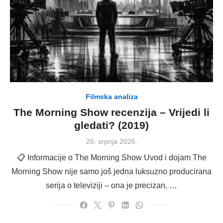
Filmska analiza
The Morning Show recenzija – Vrijedi li
gledati? (2019)
Posted
26. srpnja 2026.
on
📋 Informacije o The Morning Show Uvod i dojam The
Morning Show nije samo još jedna luksuzno producirana
serija o televiziji – ona je precizan, …