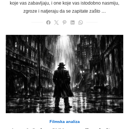
koje vas zabavljaju, i one koje vas istodobno nasmiju,
zgroze i natjeraju da se zapitate zašto …
Filmska analiza