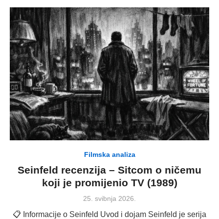
Filmska analiza
Seinfeld recenzija – Sitcom o ničemu
koji je promijenio TV (1989)
Posted
25. svibnja 2026.
on
📋 Informacije o Seinfeld Uvod i dojam Seinfeld je serija