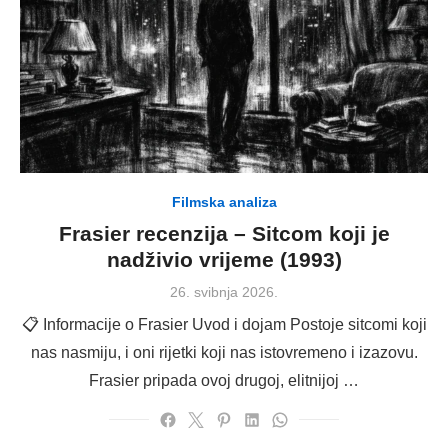
Filmska analiza
Frasier recenzija – Sitcom koji je
nadživio vrijeme (1993)
Posted
26. svibnja 2026.
on
📋 Informacije o Frasier Uvod i dojam Postoje sitcomi koji
nas nasmiju, i oni rijetki koji nas istovremeno i izazovu.
Frasier pripada ovoj drugoj, elitnijoj …