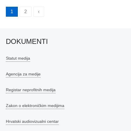
Brojevi
1
2
‹
stranica
objava
DOKUMENTI
Statut medija
Agencija za medije
Registar neprofitnih medija
Zakon o elektroničkim medijima
Hrvatski audiovizualni centar