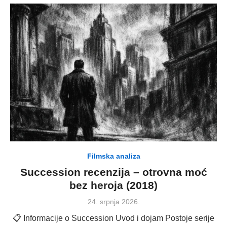
Filmska analiza
Succession recenzija – otrovna moć
bez heroja (2018)
Posted
24. srpnja 2026.
on
📋 Informacije o Succession Uvod i dojam Postoje serije