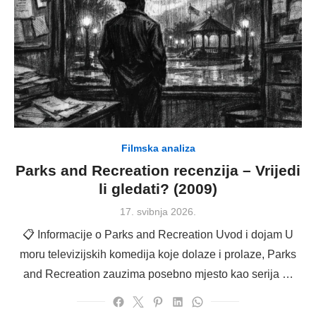
Filmska analiza
Parks and Recreation recenzija – Vrijedi
li gledati? (2009)
Posted
17. svibnja 2026.
on
📋 Informacije o Parks and Recreation Uvod i dojam U
moru televizijskih komedija koje dolaze i prolaze, Parks
and Recreation zauzima posebno mjesto kao serija …