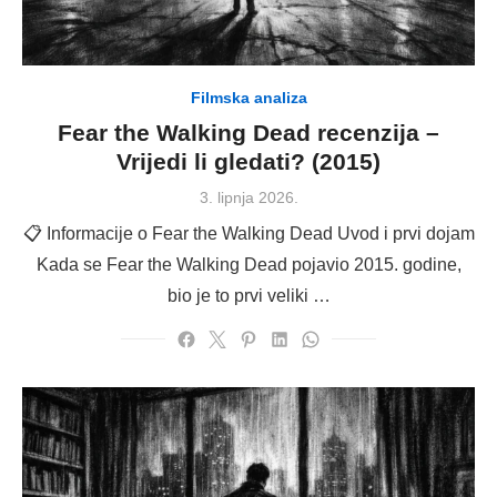
Filmska analiza
Fear the Walking Dead recenzija –
Vrijedi li gledati? (2015)
Posted
3. lipnja 2026.
on
📋 Informacije o Fear the Walking Dead Uvod i prvi dojam
Kada se Fear the Walking Dead pojavio 2015. godine,
bio je to prvi veliki …