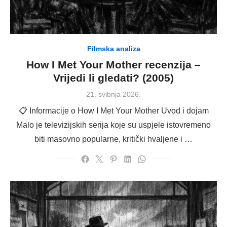
Filmska analiza
How I Met Your Mother recenzija –
Vrijedi li gledati? (2005)
Posted
21. svibnja 2026.
on
📋 Informacije o How I Met Your Mother Uvod i dojam
Malo je televizijskih serija koje su uspjele istovremeno
biti masovno popularne, kritički hvaljene i …