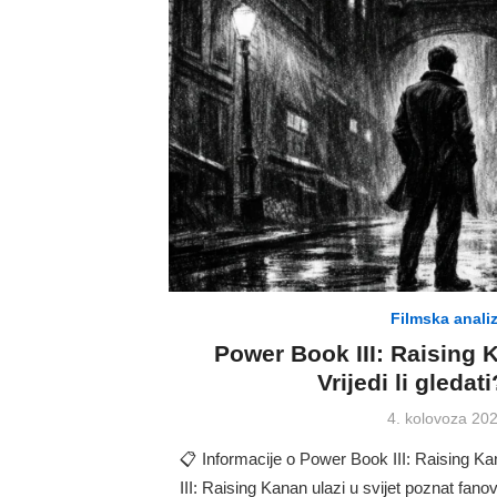
Filmska anali
Power Book III: Raising 
Vrijedi li gledat
Posted
4. kolovoza 202
on
📋 Informacije o Power Book III: Raising 
III: Raising Kanan ulazi u svijet poznat fano