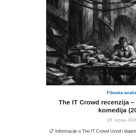
Filmska anali
The IT Crowd recenzija –
komedija (2
Posted
29. srpnja 202
on
📋 Informacije o The IT Crowd Uvod i dojam 