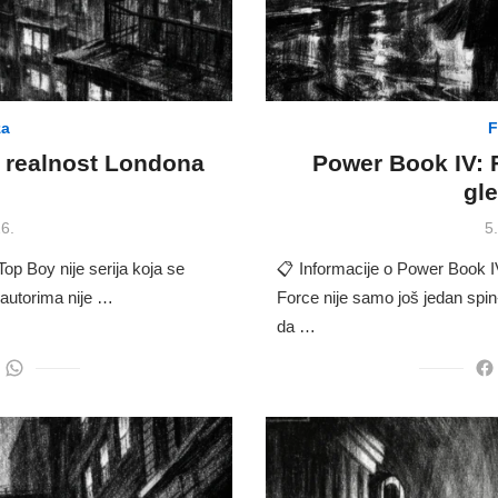
za
F
a realnost Londona
Power Book IV: Fo
gle
P
6.
5
o
op Boy nije serija koja se
📋 Informacije o Power Book I
autorima nije …
Force nije samo još jedan spin
da …