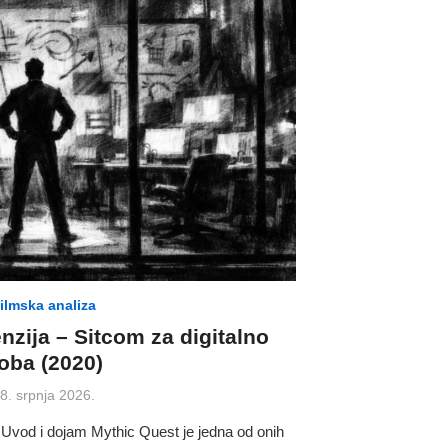
ilmska analiza
nzija – Sitcom za digitalno
oba (2020)
osted
8. srpnja 2026.
n
 Uvod i dojam Mythic Quest je jedna od onih