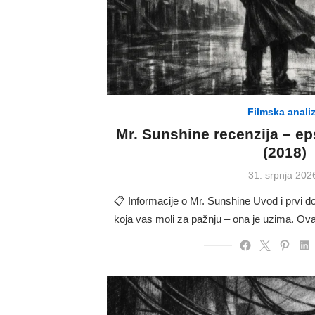
Filmska anali
Mr. Sunshine recenzija – e
(2018)
Posted
31. srpnja 202
on
📋 Informacije o Mr. Sunshine Uvod i prvi do
koja vas moli za pažnju – ona je uzima. O