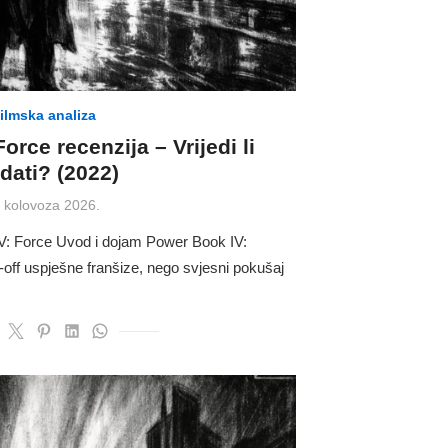
ilmska analiza
rce recenzija – Vrijedi li
dati? (2022)
osted
. kolovoza 2026.
n
V: Force Uvod i dojam Power Book IV:
-off uspješne franšize, nego svjesni pokušaj