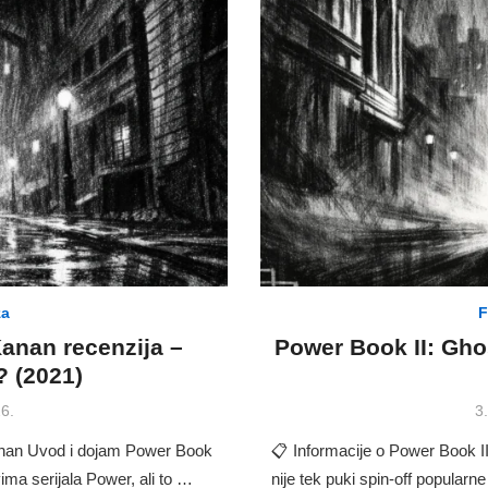
za
F
Kanan recenzija –
Power Book II: Gho
i? (2021)
P
6.
3
o
Kanan Uvod i dojam Power Book
📋 Informacije o Power Book I
vima serijala Power, ali to …
nije tek puki spin-off popular