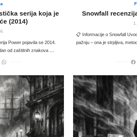
za
F
tička serija koja je
Snowfall recenzija
eće (2014)
P
1
o
6.
📋 Informacije o Snowfall Uvod 
rija Power pojavila se 2014.
pažnju – ona je strpljiva, meto
jedan od zaštitnih znakova …