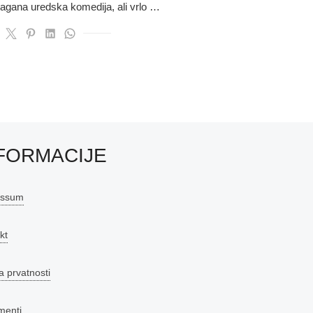
 lagana uredska komedija, ali vrlo …
FORMACIJE
essum
kt
a prvatnosti
menti