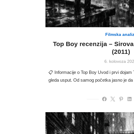
Filmska anali
Top Boy recenzija – Sirov
(2011)
Posted
6. kolovoza 202
on
📋 Informacije o Top Boy Uvod i prvi dojam T
gleda usput. Od samog početka jasno je da 