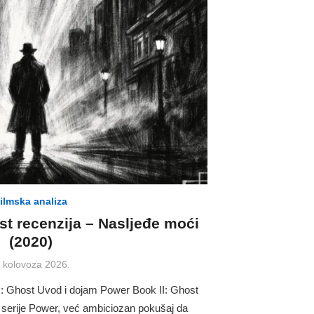
ilmska analiza
st recenzija – Nasljeđe moći
(2020)
osted
. kolovoza 2026.
n
I: Ghost Uvod i dojam Power Book II: Ghost
ne serije Power, već ambiciozan pokušaj da