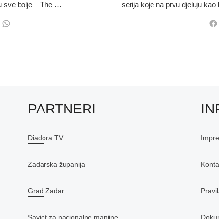
u sve bolje – The …
serija koje na prvu djeluju kao
PARTNERI
IN
Diadora TV
Impr
Zadarska županija
Konta
Grad Zadar
Pravil
Savjet za nacionalne manjine
Doku