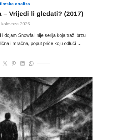
ilmska analiza
 – Vrijedi li gledati? (2017)
osted
. kolovoza 2026.
n
i dojam Snowfall nije serija koja traži brzu
dična i mračna, poput priče koju odluči …