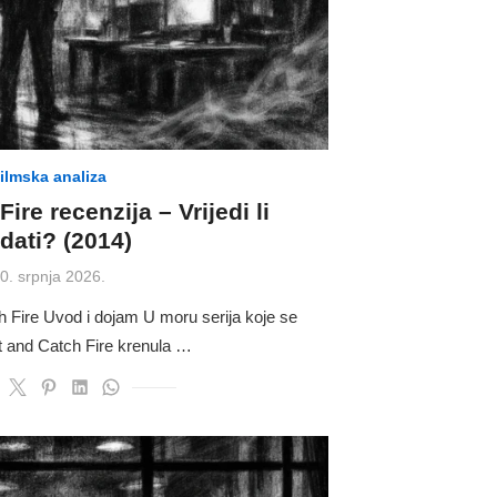
ilmska analiza
ire recenzija – Vrijedi li
dati? (2014)
osted
0. srpnja 2026.
n
h Fire Uvod i dojam U moru serija koje se
lt and Catch Fire krenula …