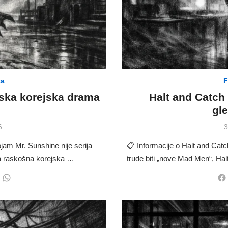
za
F
pska korejska drama
Halt and Catch F
gle
P
6.
3
o
jam Mr. Sunshine nije serija
📋 Informacije o Halt and Catc
va raskošna korejska …
trude biti „nove Mad Men“, Ha