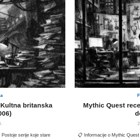
za
F
 Kultna britanska
Mythic Quest rece
006)
d
P
6.
2
o
Postoje serije koje stare
📋 Informacije o Mythic Quest