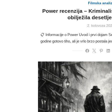
Filmska anali
Power recenzija – Kriminalis
obilježila desetlj
Posted
2. kolovoza 202
on
📋 Informacije o Power Uvod i prvi dojam Se
godine gotovo tiho, ali je vrlo brzo postala 