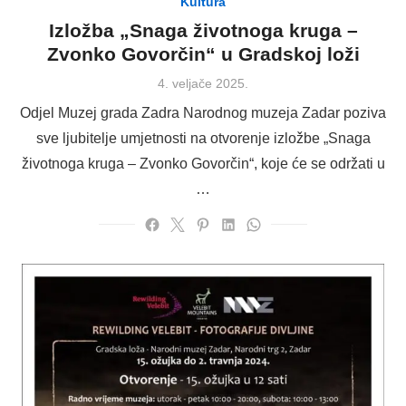
Kultura
Izložba „Snaga životnoga kruga –
Zvonko Govorčin“ u Gradskoj loži
Posted
4. veljače 2025.
on
Odjel Muzej grada Zadra Narodnog muzeja Zadar poziva
sve ljubitelje umjetnosti na otvorenje izložbe „Snaga
životnoga kruga – Zvonko Govorčin“, koje će se održati u
…