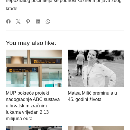
nepoznatog počinitelja se podnosi kaznena prijava zbog
krađe.
You may also like:
MUP pokreće projekt
Matea Milić preminula u
nadogradnje ABC sustava
45. godini života
u hrvatskim zračnim
lukama vrijedan 2,13
milijuna eura