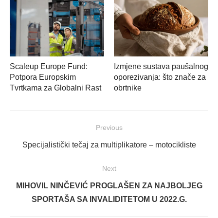
Scaleup Europe Fund:
Izmjene sustava paušalnog
Potpora Europskim
oporezivanja: što znače za
Tvrtkama za Globalni Rast
obrtnike
Navigacija
Previous
objava
Previous
Specijalistički tečaj za multiplikatore – motocikliste
post:
Next
Next
MIHOVIL NINČEVIĆ PROGLAŠEN ZA NAJBOLJEG
post:
SPORTAŠA SA INVALIDITETOM U 2022.G.