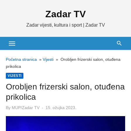
Skip
Zadar TV
to
content
Zadar vijesti, kultura i sport | Zadar TV
Početna stranica
»
Vijesti
»
Orobljen frizerski salon, otuđena
prikolica
VIJESTI
Orobljen frizerski salon, otuđena
prikolica
Posted
By
MUP/Zadar TV
15. ožujka 2023.
on