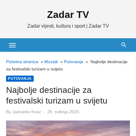
Skip
Zadar TV
to
content
Zadar vijesti, kultura i sport | Zadar TV
Početna stranica
»
Mozaik
»
Putovanja
»
Najbolje destinacije
za festivalski turizam u svijetu
PUTOVANJA
Najbolje destinacije za
festivalski turizam u svijetu
Posted
By
Jadranko Knez
26. svibnja 2026.
on