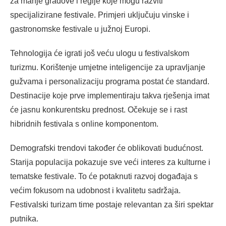
za manje gradove i regije koje mogu razviti
specijalizirane festivale. Primjeri uključuju vinske i
gastronomske festivale u južnoj Europi.
Tehnologija će igrati još veću ulogu u festivalskom
turizmu. Korištenje umjetne inteligencije za upravljanje
gužvama i personalizaciju programa postat će standard.
Destinacije koje prve implementiraju takva rješenja imat
će jasnu konkurentsku prednost. Očekuje se i rast
hibridnih festivala s online komponentom.
Demografski trendovi također će oblikovati budućnost.
Starija populacija pokazuje sve veći interes za kulturne i
tematske festivale. To će potaknuti razvoj događaja s
većim fokusom na udobnost i kvalitetu sadržaja.
Festivalski turizam time postaje relevantan za širi spektar
putnika.