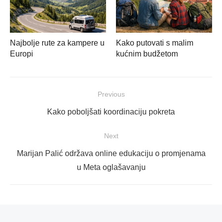
Najbolje rute za kampere u
Kako putovati s malim
Europi
kućnim budžetom
Navigacija
Previous
objava
Previous
Kako poboljšati koordinaciju pokreta
post:
Next
Next
Marijan Palić održava online edukaciju o promjenama
post:
u Meta oglašavanju