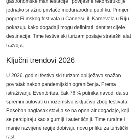
gastronomske manifestacije i povijesne rekonstrukcije
jednako snažno privlače međunarodnu publiku. Primjeri
poput Filmskog festivala u Cannesu ili Karnevala u Riju
pokazuju kako događaji mogu definirati identitet cijele
destinacije. Time festivalski turizam postaje strateški alat
razvoja.
Ključni trendovi 2026
U 2026. godini festivalski turizam obilježava snažan
povratak nakon pandemijskih ograničenja. Prema
istraživanju Eventbritea, čak 76 % putnika navodi da su
spremni putovati u inozemstvo isključivo zbog festivala.
Poseban naglasak stavlja se na open-air događaje, koji
se percipiraju kao sigurniji i autentičniji. Time ruralne i
manje razvijene regije dobivaju novu priliku za turistički
rast.