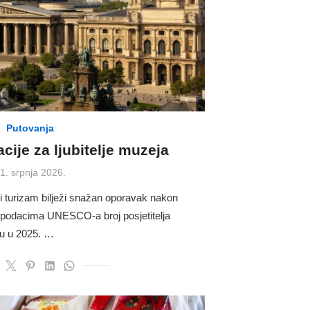
Putovanja
cije za ljubitelje muzeja
osted
1. srpnja 2026.
n
i turizam bilježi snažan oporavak nakon
 podacima UNESCO-a broj posjetitelja
-u u 2025. …