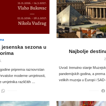
ina
a jesenska sezona u
Najbolje destina
vorima
P
2
6.
o
Uvod: trenutno stanje Muzejsk
. godine priprema raznovrstan
pandemijskih godina, a prema
d hrvatske moderne umjetnosti,
velikih muzeja u Europi i SAD
ve umjetnika različitih …