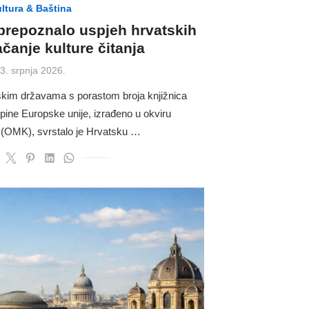
ltura & Baština
prepoznalo uspjeh hrvatskih
jačanje kulture čitanja
osted
3. srpnja 2026.
n
skim državama s porastom broja knjižnica
pine Europske unije, izrađeno u okviru
 (OMK), svrstalo je Hrvatsku …