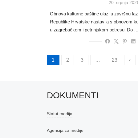
Posted
20. srpnja 202
on
Obnova kulturne baštine ulazi u završnu fazu
Republike Hrvatske nastavlja s obnovom kul
u zagrebačkom i petrinjskom potresu. Do 
Brojevi
1
2
3
…
23
‹
stranica
objava
DOKUMENTI
Statut medija
Agencija za medije