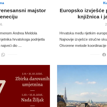
ina
Ku
 renesansni majstor
Europsko izvješće 
Veneciju
knjižnica i 
P
6.
2
o
im imenom Andrea Meldola
Hrvatska među rijetkim europ
jetnika hrvatskoga podrijetla
Najnovije izvješće stručne sku
e najveći dio …
Otvorene metode koordinacije