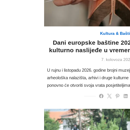
Kultura & Bašt
Dani europske baštine 202
kulturno naslijeđe u vreme
Posted
7. kolovoza 202
on
U rujnu i listopadu 2026. godine brojni muzej
arheološka nalazišta, arhivi i druge kulturn
ponovno će otvoriti svoja vrata posjetitelji