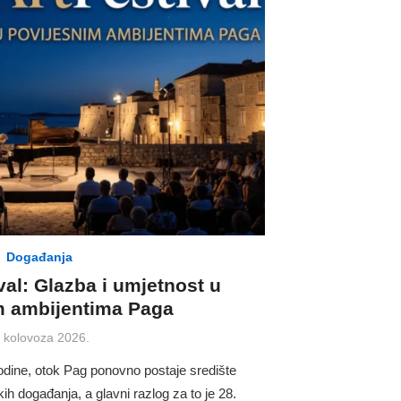
Događanja
val: Glazba i umjetnost u
m ambijentima Paga
osted
. kolovoza 2026.
n
odine, otok Pag ponovno postaje središte
ih događanja, a glavni razlog za to je 28.