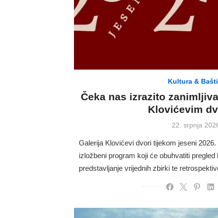
Kultura & Bašt
Čeka nas izrazito zanimljiv
Klovićevim d
Posted
22. srpnja 202
on
Galerija Klovićevi dvori tijekom jeseni 2026
izložbeni program koji će obuhvatiti pregle
predstavljanje vrijednih zbirki te retrospekti