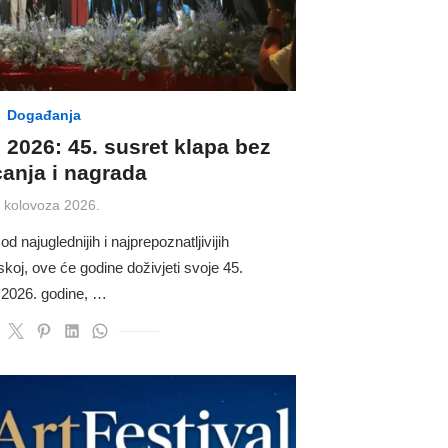
Događanja
 2026: 45. susret klapa bez
canja i nagrada
osted
. kolovoza 2026.
n
 najuglednijih i najprepoznatljivijih
koj, ove će godine doživjeti svoje 45.
a 2026. godine, …