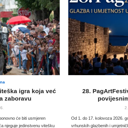
ina
viteška igra koja već
28. PagArtFesti
eva zaboravu
povijesni
P
6.
2
o
ponovno će biti usmjeren
Od 1. do 17. kolovoza 2026. g
eća njeguje jedinstvenu vitešku
vrhunskih glazbenih i umjetničk