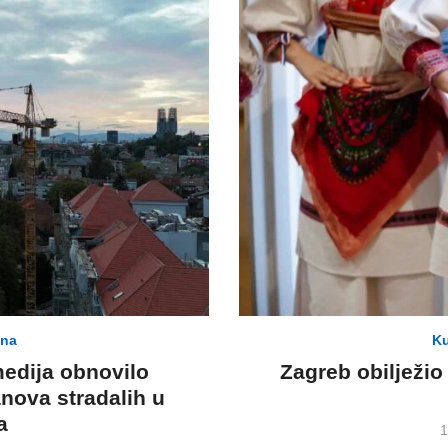
ina
Ku
medija obnovilo
Zagreb obilježi
nova stradalih u
a
P
1
o