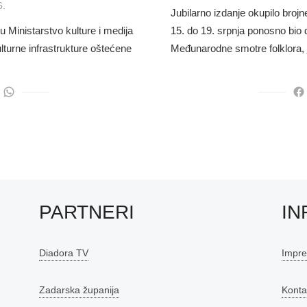
6.
Jubilarno izdanje okupilo brojne
 Ministarstvo kulture i medija
15. do 19. srpnja ponosno bio 
turne infrastrukture oštećene
Međunarodne smotre folklora,
…
PARTNERI
IN
Diadora TV
Impr
Zadarska županija
Konta