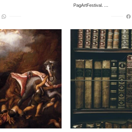
PagArtFestival. …