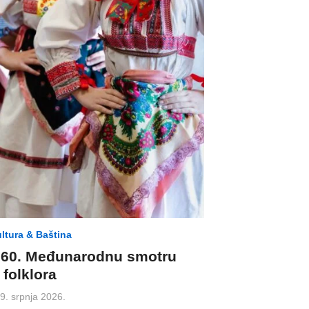
ltura & Baština
o 60. Međunarodnu smotru
folklora
osted
9. srpnja 2026.
n