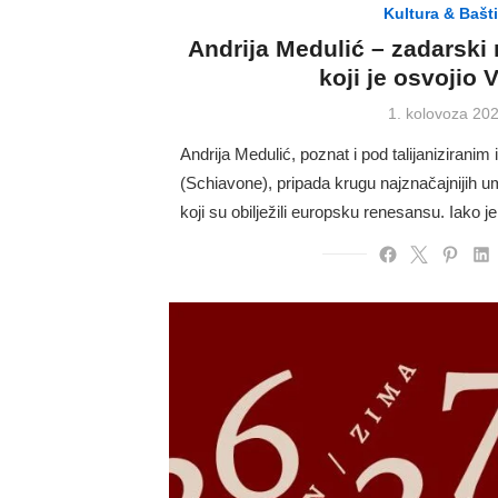
Kultura & Bašt
Andrija Medulić – zadarski
koji je osvojio 
Posted
1. kolovoza 202
on
Andrija Medulić, poznat i pod talijaniziran
(Schiavone), pripada krugu najznačajnijih um
koji su obilježili europsku renesansu. Iako j