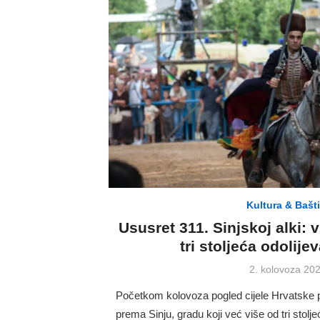
Kultura & Bašt
Ususret 311. Sinjskoj alki: 
tri stoljeća odolij
Posted
2. kolovoza 202
on
Početkom kolovoza pogled cijele Hrvatske 
prema Sinju, gradu koji već više od tri stolj