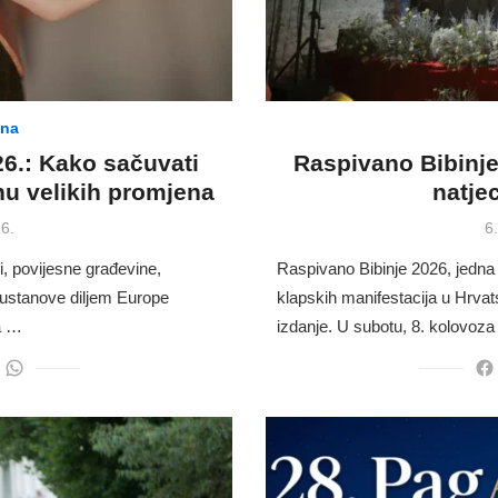
ina
6.: Kako sačuvati
Raspivano Bibinje
nu velikih promjena
natje
P
6.
6
o
i, povijesne građevine,
Raspivano Bibinje 2026, jedna od
e ustanove diljem Europe
klapskih manifestacija u Hrvats
ma …
izdanje. U subotu, 8. kolovoz