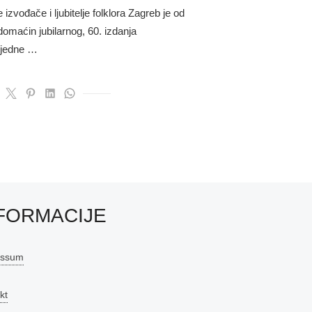
 izvođače i ljubitelje folklora Zagreb je od
domaćin jubilarnog, 60. izdanja
 jedne …
FORMACIJE
essum
kt