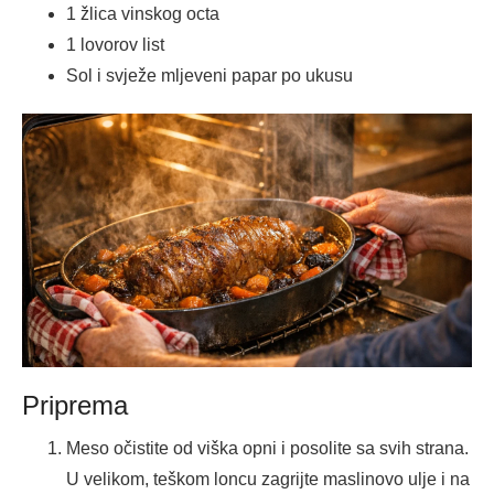
1 žlica vinskog octa
1 lovorov list
Sol i svježe mljeveni papar po ukusu
Priprema
Meso očistite od viška opni i posolite sa svih strana.
U velikom, teškom loncu zagrijte maslinovo ulje i na