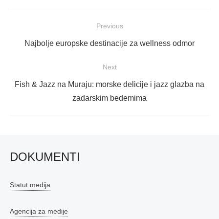
Navigacija
Previous
objava
Previous
Najbolje europske destinacije za wellness odmor
post:
Next
Next
Fish & Jazz na Muraju: morske delicije i jazz glazba na
post:
zadarskim bedemima
DOKUMENTI
Statut medija
Agencija za medije