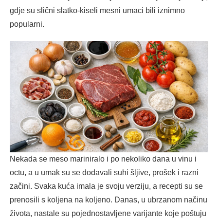
gdje su slični slatko-kiseli mesni umaci bili iznimno
popularni.
Nekada se meso mariniralo i po nekoliko dana u vinu i
octu, a u umak su se dodavali suhi šljive, prošek i razni
začini. Svaka kuća imala je svoju verziju, a recepti su se
prenosili s koljena na koljeno. Danas, u ubrzanom načinu
života, nastale su pojednostavljene varijante koje poštuju