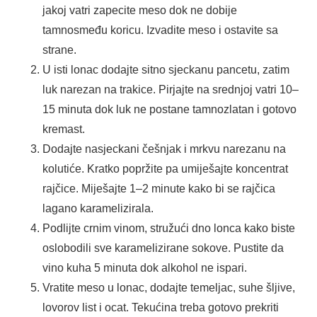
jakoj vatri zapecite meso dok ne dobije
tamnosmeđu koricu. Izvadite meso i ostavite sa
strane.
U isti lonac dodajte sitno sjeckanu pancetu, zatim
luk narezan na trakice. Pirjajte na srednjoj vatri 10–
15 minuta dok luk ne postane tamnozlatan i gotovo
kremast.
Dodajte nasjeckani češnjak i mrkvu narezanu na
kolutiće. Kratko popržite pa umiješajte koncentrat
rajčice. Miješajte 1–2 minute kako bi se rajčica
lagano karamelizirala.
Podlijte crnim vinom, stružući dno lonca kako biste
oslobodili sve karamelizirane sokove. Pustite da
vino kuha 5 minuta dok alkohol ne ispari.
Vratite meso u lonac, dodajte temeljac, suhe šljive,
lovorov list i ocat. Tekućina treba gotovo prekriti