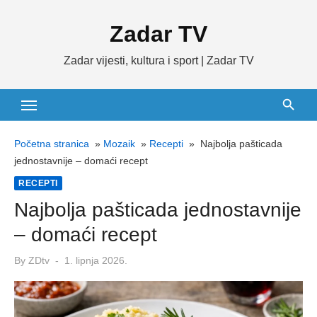
Skip
Zadar TV
to
content
Zadar vijesti, kultura i sport | Zadar TV
Početna stranica
»
Mozaik
»
Recepti
»
Najbolja pašticada
jednostavnije – domaći recept
RECEPTI
Najbolja pašticada jednostavnije
– domaći recept
Posted
By
ZDtv
1. lipnja 2026.
on