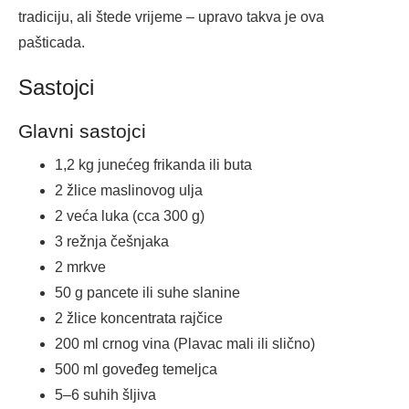
tradiciju, ali štede vrijeme – upravo takva je ova
pašticada.
Sastojci
Glavni sastojci
1,2 kg junećeg frikanda ili buta
2 žlice maslinovog ulja
2 veća luka (cca 300 g)
3 režnja češnjaka
2 mrkve
50 g pancete ili suhe slanine
2 žlice koncentrata rajčice
200 ml crnog vina (Plavac mali ili slično)
500 ml goveđeg temeljca
5–6 suhih šljiva