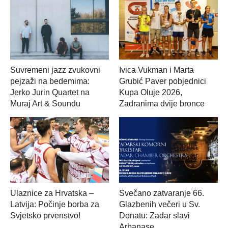
Suvremeni jazz zvukovni
Ivica Vukman i Marta
pejzaži na bedemima:
Grubić Paver pobjednici
Jerko Jurin Quartet na
Kupa Oluje 2026,
Muraj Art & Soundu
Zadranima dvije bronce
Ulaznice za Hrvatska –
Svečano zatvaranje 66.
Latvija: Počinje borba za
Glazbenih večeri u Sv.
Svjetsko prvenstvo!
Donatu: Zadar slavi
Arbanase