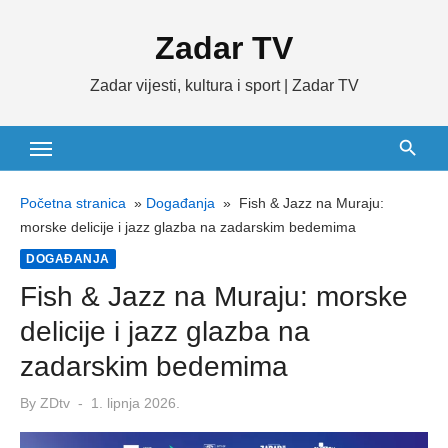
Skip
Zadar TV
to
content
Zadar vijesti, kultura i sport | Zadar TV
Početna stranica
»
Događanja
»
Fish & Jazz na Muraju:
morske delicije i jazz glazba na zadarskim bedemima
DOGAĐANJA
Fish & Jazz na Muraju: morske
delicije i jazz glazba na
zadarskim bedemima
Posted
By
ZDtv
1. lipnja 2026.
on