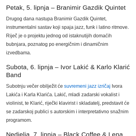
Petak, 5. lipnja – Branimir Gazdik Quintet
Drugog dana nastupa Branimir Gazdik Quintet,
instrumentalni sastav koji spaja jazz, funk i latino ritmove.
Riječ je o projektu jednog od istaknutijih domaćih
bubnjara, poznatog po energičnim i dinamičnim
izvedbama.
Subota, 6. lipnja – Ivor Lakić & Karlo Klarić
Band
Subotnju večer obilježit će
suvremeni jazz izričaj
Ivora
Lakića i Karla Klarića. Lakić, mladi zadarski vokalist i
violinist, te Klarić, riječki klavirist i skladatelj, predstavit će
se zadarskoj publici s autorskim i interpretativno snažnim
programom.
Nedjelja, 7. lipnja – Black Coffee & Lena