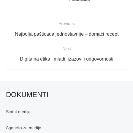
Navigacija
Previous
objava
Previous
Najbolja pašticada jednostavnije – domaći recept
post:
Next
Next
Digitalna etika i mladi: izazovi i odgovornosti
post:
DOKUMENTI
Statut medija
Agencija za medije