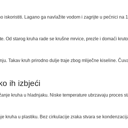
iskoristiti. Lagano ga navlažite vodom i zagrijte u pećnici na 
te. Od starog kruha rade se krušne mrvice, prezle i domaći kru
nju. Takav kruh prirodno dulje traje zbog mliječne kiseline. Čuv
o ih izbjeći
anje kruha u hladnjaku. Niske temperature ubrzavaju proces st
 kruha u plastiku. Bez cirkulacije zraka stvara se kondenzacija