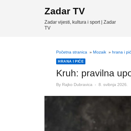
Skip
Zadar TV
to
content
Zadar vijesti, kultura i sport | Zadar
TV
Početna stranica
»
Mozaik
»
hrana i pi
HRANA I PIĆE
Kruh: pravilna up
Posted
By
Rajko Dubravica
8. svibnja 2026.
on