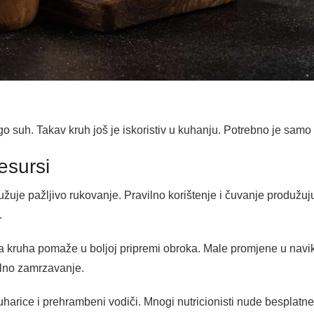
o suh. Takav kruh još je iskoristiv u kuhanju. Potrebno je samo m
esursi
užuje pažljivo rukovanje. Pravilno korištenje i čuvanje produžuj
.
 kruha pomaže u boljoj pripremi obroka. Male promjene u navik
vilno zamrzavanje.
harice i prehrambeni vodiči. Mnogi nutricionisti nude besplatne