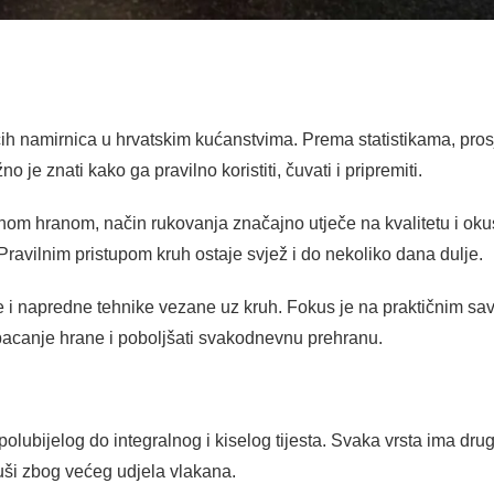
šćih namirnica u hrvatskim kućanstvima. Prema statistikama, pro
je znati kako ga pravilno koristiti, čuvati i pripremiti.
nom hranom, način rukovanja značajno utječe na kvalitetu i ok
 Pravilnim pristupom kruh ostaje svjež i do nekoliko dana dulje.
i napredne tehnike vezane uz kruh. Fokus je na praktičnim sa
ti bacanje hrane i poboljšati svakodnevnu prehranu.
 polubijelog do integralnog i kiselog tijesta. Svaka vrsta ima druga
suši zbog većeg udjela vlakana.