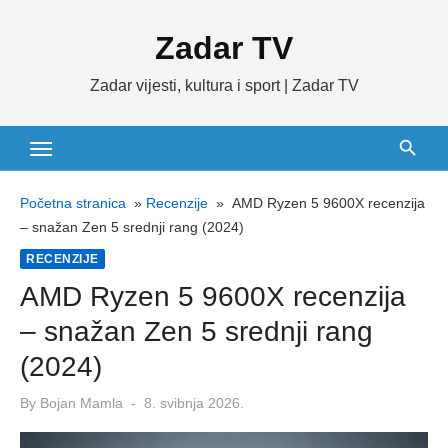
Skip
Zadar TV
to
content
Zadar vijesti, kultura i sport | Zadar TV
Početna stranica
»
Recenzije
»
AMD Ryzen 5 9600X recenzija
– snažan Zen 5 srednji rang (2024)
RECENZIJE
AMD Ryzen 5 9600X recenzija
– snažan Zen 5 srednji rang
(2024)
Posted
By
Bojan Mamla
8. svibnja 2026.
on