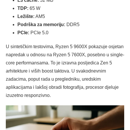
L3 cache:
32 MB
TDP:
65 W
Ležište:
AM5
Podrška za memoriju:
DDR5
PCIe:
PCIe 5.0
U sintetičkim testovima, Ryzen 5 9600X pokazuje osjetan
napredak u odnosu na Ryzen 5 7600X, posebno u single-
core performansama. To je izravna posljedica Zen 5
arhitekture i viših boost taktova. U svakodnevnim
zadacima, poput rada u pregledniku, uredskim
aplikacijama i lakšoj obradi fotografija, procesor djeluje
izuzetno responzivno.