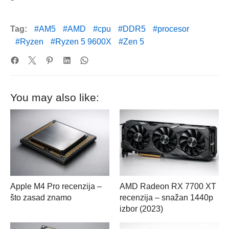
Tag:
AM5
AMD
cpu
DDR5
procesor
Ryzen
Ryzen 5 9600X
Zen 5
You may also like:
Apple M4 Pro recenzija –
AMD Radeon RX 7700 XT
što zasad znamo
recenzija – snažan 1440p
izbor (2023)