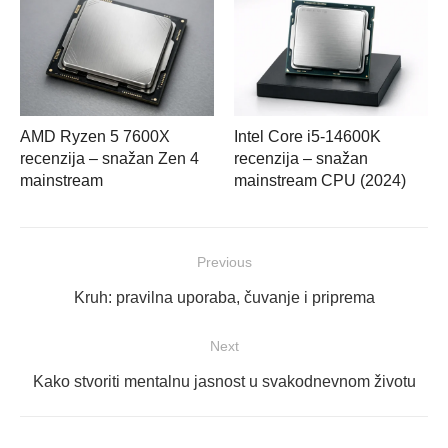
AMD Ryzen 5 7600X
Intel Core i5-14600K
recenzija – snažan Zen 4
recenzija – snažan
mainstream
mainstream CPU (2024)
Navigacija
Previous
objava
Previous
Kruh: pravilna uporaba, čuvanje i priprema
post:
Next
Next
Kako stvoriti mentalnu jasnost u svakodnevnom životu
post: