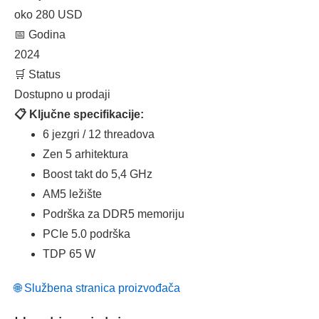
oko 280 USD
📅 Godina
2024
🛒 Status
Dostupno u prodaji
📋 Ključne specifikacije:
6 jezgri / 12 threadova
Zen 5 arhitektura
Boost takt do 5,4 GHz
AM5 ležište
Podrška za DDR5 memoriju
PCIe 5.0 podrška
TDP 65 W
🌐 Službena stranica proizvođača