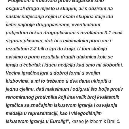
“Pobjedom u Vukovaru protiv Bugarske smo
osigurali drugo mjesto u skupini, ali s obzirom na
sustav natjecanja kojim iz osam skupina dalje idu
četiri najbolje drugoplasirane, eventualnom
pobjedom bi kao drugoplasirani s rezultatom 3-1 imali
siguran plasman, dok bi s minimalnim porazom i
rezultatom 2-2 bili u igri do kraja. U tom slučaju
ovisimo o puno rezultata drugih utakmica koje se
igraju u četvrtak i iduću nedjelju kad smo mi slobodni.
Većina igračica igra u dobroj formi u svojim
klubovima, a mi to trebamo u dva dana uklopiti u
jednu cjelinu, dati maksimum i odigrati što bolje protiv
renomiranog protivnika koji ima velik broj kvalitetnih
igračica sa značajnim iskustvom igranja i osvajanja
medalja u reprezentaciji, kao i višegodišnjim
iskustvom igranja u Euroligi”,
kazao je izbornik Bralić.