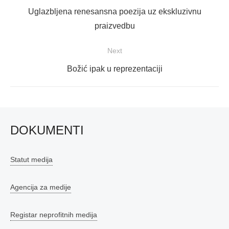
objava
Previous
Uglazbljena renesansna poezija uz ekskluzivnu
post:
praizvedbu
Next
Next
Božić ipak u reprezentaciji
post:
DOKUMENTI
Statut medija
Agencija za medije
Registar neprofitnih medija