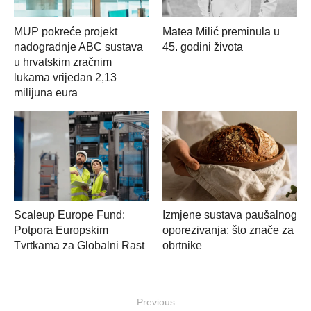
MUP pokreće projekt
Matea Milić preminula u
nadogradnje ABC sustava
45. godini života
u hrvatskim zračnim
lukama vrijedan 2,13
milijuna eura
Scaleup Europe Fund:
Izmjene sustava paušalnog
Potpora Europskim
oporezivanja: što znače za
Tvrtkama za Globalni Rast
obrtnike
Navigacija
Previous