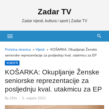
Skip
Zadar TV
to
content
Zadar vijesti, kultura i sport | Zadar TV
Početna stranica
»
Vijesti
»
KOŠARKA: Okupljanje Ženske
seniorske reprezentacije za posljednju kval. utakmicu za EP
VIJESTI
KOŠARKA: Okupljanje Ženske
seniorske reprezentacije za
posljednju kval. utakmicu za EP
Posted
By
ZDtv
5. veljače 2023.
on