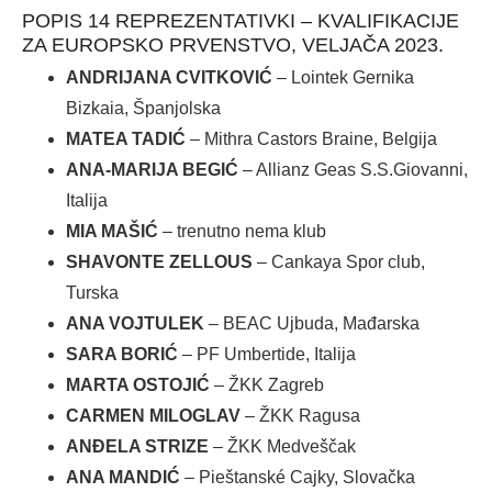
POPIS 14 REPREZENTATIVKI – KVALIFIKACIJE
ZA EUROPSKO PRVENSTVO, VELJAČA 2023.
ANDRIJANA CVITKOVIĆ
– Lointek Gernika
Bizkaia, Španjolska
MATEA TADIĆ
– Mithra Castors Braine, Belgija
ANA-MARIJA BEGIĆ
– Allianz Geas S.S.Giovanni,
Italija
MIA MAŠIĆ
– trenutno nema klub
SHAVONTE ZELLOUS
– Cankaya Spor club,
Turska
ANA VOJTULEK
– BEAC Ujbuda, Mađarska
SARA BORIĆ
– PF Umbertide, Italija
MARTA OSTOJIĆ
– ŽKK Zagreb
CARMEN MILOGLAV
– ŽKK Ragusa
ANĐELA STRIZE
– ŽKK Medveščak
ANA MANDIĆ
– Pieštanské Cajky, Slovačka