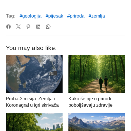
Tag:
geologija
pijesak
priroda
zemlja
You may also like:
Proba-3 misija: Zemlja i
Kako šetnje u prirodi
Koronagraf u igri skrivača
poboljšavaju zdravlje