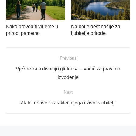
Kako provoditi vrijeme u
Najbolje destinacije za
prirodi pametno
ljubitelje prirode
Navigacija
Previous
objava
Previous
Vježbe za aktivaciju gluteusa – vodič za pravilno
post:
izvođenje
Next
Next
Zlatni retriver: karakter, njega i život s obitelji
post: