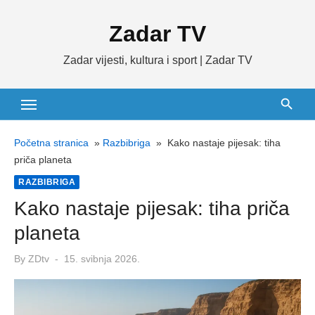
Skip
Zadar TV
to
content
Zadar vijesti, kultura i sport | Zadar TV
Početna stranica
»
Razbibriga
»
Kako nastaje pijesak: tiha
priča planeta
RAZBIBRIGA
Kako nastaje pijesak: tiha priča
planeta
Posted
By
ZDtv
15. svibnja 2026.
on