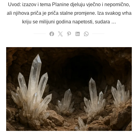
Uvod: izazov i tema Planine djeluju vječno i nepomično,
ali njihova priča je priča stalne promjene. Iza svakog vrha
kriju se milijuni godina napetosti, sudara …