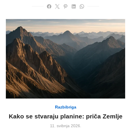
Razbibriga
Kako se stvaraju planine: priča Zemlje
Posted
11. svibnja 2026.
on