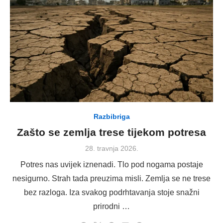
Razbibriga
Zašto se zemlja trese tijekom potresa
Posted
28. travnja 2026.
on
Potres nas uvijek iznenadi. Tlo pod nogama postaje
nesigurno. Strah tada preuzima misli. Zemlja se ne trese
bez razloga. Iza svakog podrhtavanja stoje snažni
prirodni …