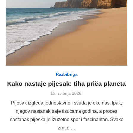
Razbibriga
Kako nastaje pijesak: tiha priča planeta
Posted
15. svibnja 2026.
on
Pijesak izgleda jednostavno i svuda je oko nas. Ipak,
njegov nastanak traje tisućama godina, a proces
nastanak pijeska je izuzetno spor i fascinantan. Svako
zrnce …