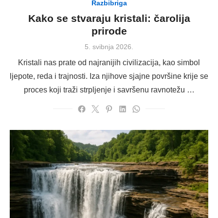
Razbibriga
Kako se stvaraju kristali: čarolija
prirode
Posted
5. svibnja 2026.
on
Kristali nas prate od najranijih civilizacija, kao simbol
ljepote, reda i trajnosti. Iza njihove sjajne površine krije se
proces koji traži strpljenje i savršenu ravnotežu …