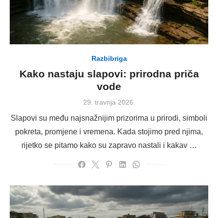
Razbibriga
Kako nastaju slapovi: prirodna priča
vode
Posted
29. travnja 2026.
on
Slapovi su među najsnažnijim prizorima u prirodi, simboli
pokreta, promjene i vremena. Kada stojimo pred njima,
rijetko se pitamo kako su zapravo nastali i kakav …