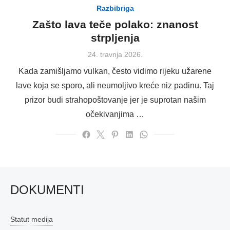
Razbibriga
Zašto lava teče polako: znanost
strpljenja
Posted
24. travnja 2026.
on
Kada zamišljamo vulkan, često vidimo rijeku užarene
lave koja se sporo, ali neumoljivo kreće niz padinu. Taj
prizor budi strahopoštovanje jer je suprotan našim
očekivanjima …
DOKUMENTI
Statut medija