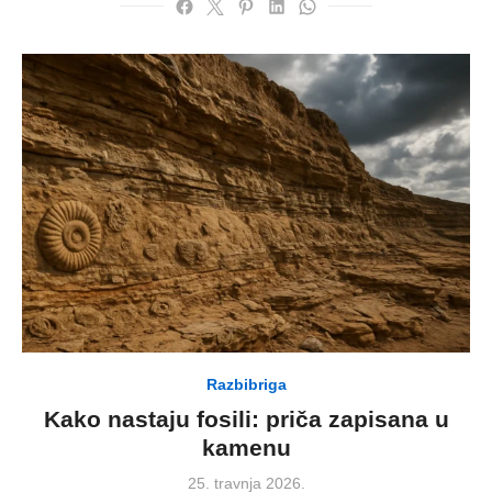
Razbibriga
Kako nastaju fosili: priča zapisana u
kamenu
Posted
25. travnja 2026.