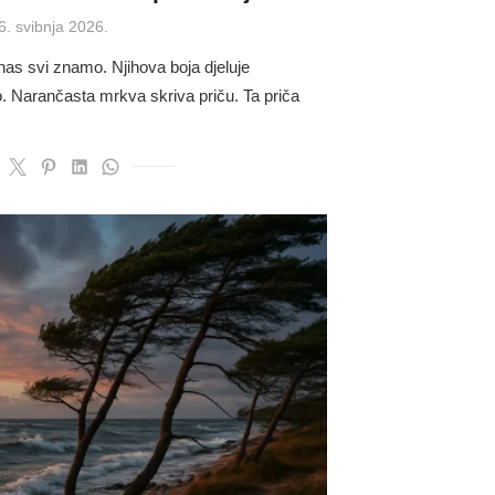
osted
6. svibnja 2026.
n
as svi znamo. Njihova boja djeluje
mo. Narančasta mrkva skriva priču. Ta priča