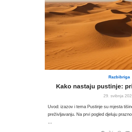
Razbibriga
Kako nastaju pustinje: pri
Posted
29. svibnja 202
on
Uvod: izazov i tema Pustinje su mjesta tišine
preživljavanju. Na prvi pogled djeluju prazno
…