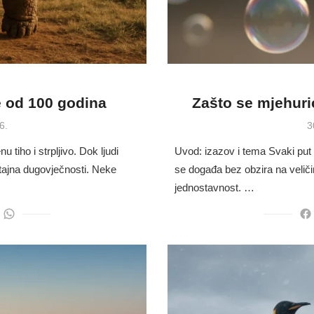
e od 100 godina
Zašto se mjehurić
P
6.
3
o
tiho i strpljivo. Dok ljudi
Uvod: izazov i tema Svaki put
 tajna dugovječnosti. Neke
se događa bez obzira na veličin
jednostavnost. …