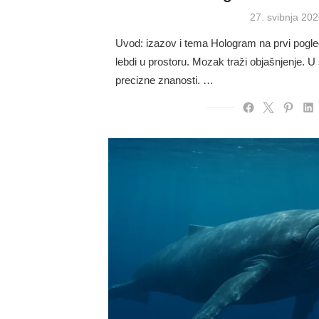
Posted
27. svibnja 202
on
Uvod: izazov i tema Hologram na prvi pogled 
lebdi u prostoru. Mozak traži objašnjenje. U 
precizne znanosti. …