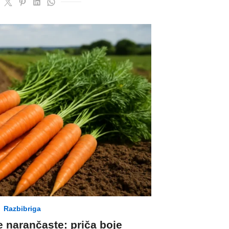
Razbibriga
 narančaste: priča boje