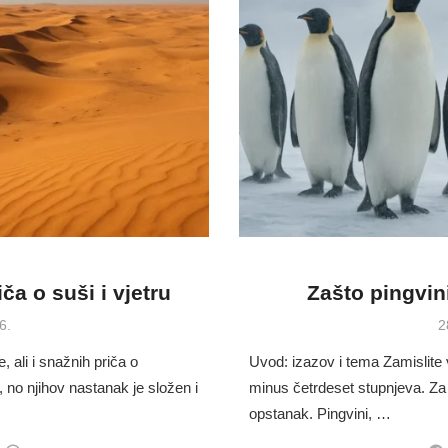
ča o suši i vjetru
Zašto pingvin
P
6.
2
o
, ali i snažnih priča o
Uvod: izazov i tema Zamislite v
, no njihov nastanak je složen i
minus četrdeset stupnjeva. Za 
opstanak. Pingvini, …