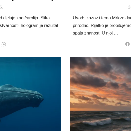
P
6.
2
o
djeluje kao čarolija. Slika
Uvod: izazov i tema Mrkve dan
stvarnosti, hologram je rezultat
prirodno. Rijetko je propituje
spaja znanost. U njoj …