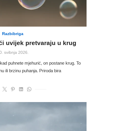
Razbibriga
i uvijek pretvaraju u krug
osted
0. svibnja 2026.
n
 kad puhnete mjehurić, on postane krug. To
u ili brzinu puhanja. Priroda bira