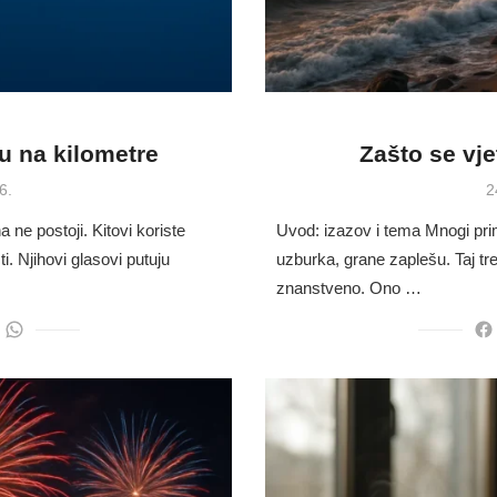
u na kilometre
Zašto se vj
P
6.
2
o
 ne postoji. Kitovi koriste
Uvod: izazov i tema Mnogi pri
i. Njihovi glasovi putuju
uzburka, grane zaplešu. Taj tr
znanstveno. Ono …