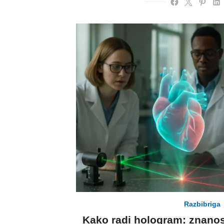
Razbibriga
Kako radi hologram: znanost