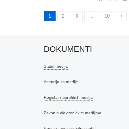
Brojevi
1
2
3
…
10
‹
stranica
objava
DOKUMENTI
Statut medija
Agencija za medije
Registar neprofitnih medija
Zakon o elektroničkim medijima
Hrvatski audiovizualni centar