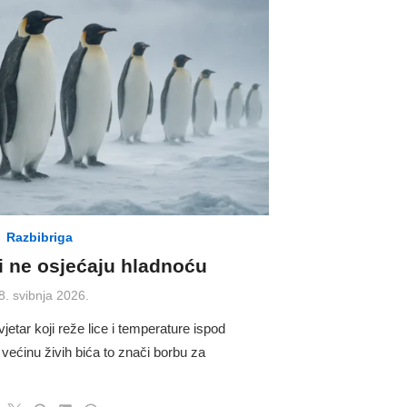
Razbibriga
i ne osjećaju hladnoću
osted
8. svibnja 2026.
n
jetar koji reže lice i temperature ispod
većinu živih bića to znači borbu za