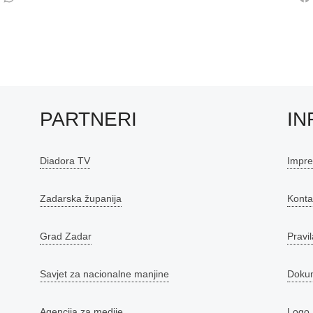
PARTNERI
IN
Diadora TV
Impr
Zadarska županija
Konta
Grad Zadar
Pravil
Savjet za nacionalne manjine
Doku
Agencija za medije
Logo