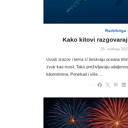
Razbibriga
Kako kitovi razgovaraj
Posted
25. svibnja 202
on
Uvod: izazov i tema U beskraju oceana tišina
zvuk kao most. Tako preživljavaju udaljenost
kilometrima. Ponekad i više …