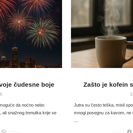
voje čudesne boje
Zašto je kofein 
P
6.
2
o
e moguće da noćno nebo
Jutra su često teška, misli spor
 ali snažnog trenutka krije se
mnogi posegnu za kavom, ne ra
…