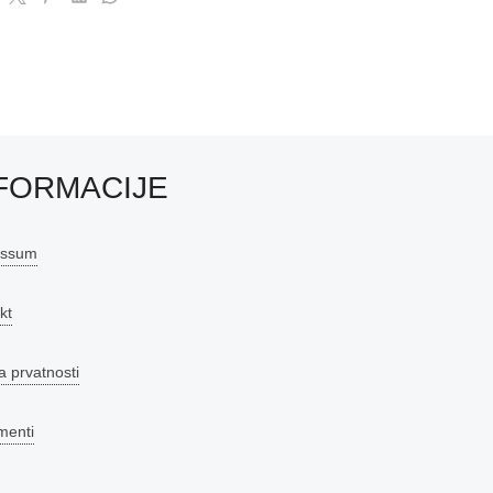
FORMACIJE
essum
kt
a prvatnosti
menti