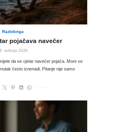
Razbibriga
etar pojačava navečer
osted
4. svibnja 2026.
n
mijete da se vjetar navečer pojača. More se
enutak često iznenadi. Pitanje nije samo