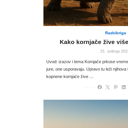
Razbibriga
Kako kornjače žive viš
Posted
31. svibnja 202
on
Uvod: izazov i tema Kornjače prkose vremenu 
jure, one usporavaju. Upravo tu leži njihova
kopnene kornjače žive …