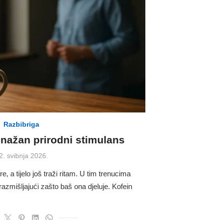
Razbibriga
snažan prirodni stimulans
osted
2. svibnja 2026.
n
e, a tijelo još traži ritam. U tim trenucima
zmišljajući zašto baš ona djeluje. Kofein