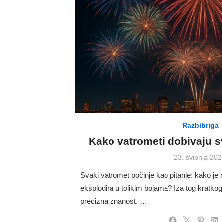
Razbibriga
Kako vatrometi dobivaju s
Posted
23. svibnja 202
on
Svaki vatromet počinje kao pitanje: kako j
eksplodira u tolikim bojama? Iza tog kratkog,
precizna znanost. …