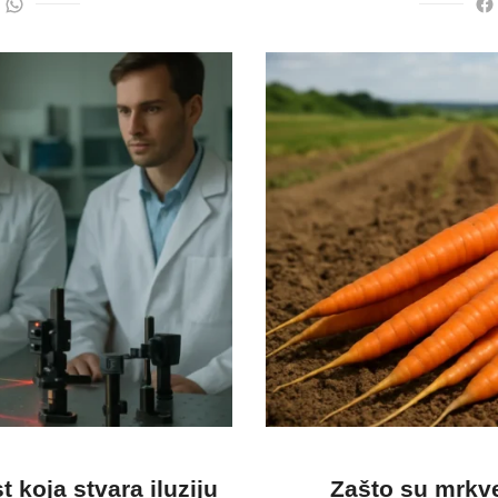
 koja stvara iluziju
Zašto su mrkve