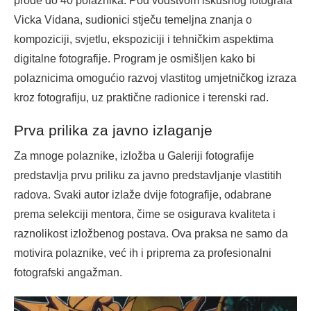
prođe do 40 polaznika. Pod vodstvom iskusnog fotografa
Vicka Vidana, sudionici stječu temeljna znanja o
kompoziciji, svjetlu, ekspoziciji i tehničkim aspektima
digitalne fotografije. Program je osmišljen kako bi
polaznicima omogućio razvoj vlastitog umjetničkog izraza
kroz fotografiju, uz praktične radionice i terenski rad.
Prva prilika za javno izlaganje
Za mnoge polaznike, izložba u Galeriji fotografije
predstavlja prvu priliku za javno predstavljanje vlastitih
radova. Svaki autor izlaže dvije fotografije, odabrane
prema selekciji mentora, čime se osigurava kvaliteta i
raznolikost izložbenog postava. Ova praksa ne samo da
motivira polaznike, već ih i priprema za profesionalni
fotografski angažman.