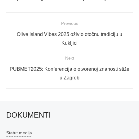
Navigacija
Previous
objava
Previous
Olive Island Vibes 2025 oživio otočnu tradiciju u
post:
Kukljici
Next
Next
PUBMET2025: Konferencija o otvorenoj znanosti stiže
post:
u Zagreb
DOKUMENTI
Statut medija