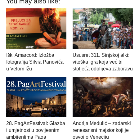
You may also like:
Iški Amarcord: Izložba
Ususret 311. Sinjskoj alki:
fotografija Silvia Panovića
viteška igra koja već tri
u Velom Ižu
stoljeća odolijeva zaboravu
28. PagArtFestival: Glazba
Andrija Medulić – zadarski
i umjetnost u povijesnim
renesansni majstor koji je
ambijentima Paga
osvojio Veneciju