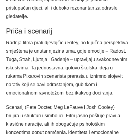
pristupačan djeci, ali i duboko rezonantan za odrasle
gledatelje.
Priča i scenarij
Radnja filma prati djevojčicu Riley, no ključna perspektiva
smještena je unutar njezina uma, gdje emocije – Radost,
Tuga, Strah, Ljutnja i Gađenje – upravljaju svakodnevnim
iskustvima. Ta jednostavna, gotovo školska ideja u
rukama Pixarovih scenarista prerasta u iznimno slojevit
narativ koji se bavi odrastanjem, gubitkom i
emocionalnom ravnotežom, bez ikakvog dociranja.
Scenarij (Pete Docter, Meg LeFauve i Josh Cooley)
briljira u strukturi i simbolici. Film jasno poštuje pravila
klasične naracije, ali ih obogaćuje psihološkim
konceptima poput pamćenja, identiteta i emocionalne