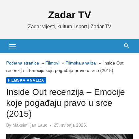
Skip
Zadar TV
to
content
Zadar vijesti, kultura i sport | Zadar TV
Početna stranica
»
Filmovi
»
Filmska analiza
»
Inside Out
recenzija – Emocije koje pogađaju pravo u srce (2015)
FILMSKA ANALIZA
Inside Out recenzija – Emocije
koje pogađaju pravo u srce
(2015)
Posted
By
Maksimilijan Lauc
25. svibnja 2026.
on