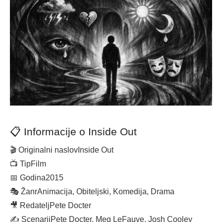
📋 Informacije o Inside Out
🎬 Originalni naslov
Inside Out
📺 Tip
Film
📅 Godina
2015
🎭 Žanr
Animacija, Obiteljski, Komedija, Drama
🎥 Redatelj
Pete Docter
✍️ Scenarij
Pete Docter, Meg LeFauve, Josh Cooley