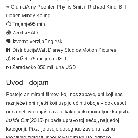
⭐ Glumci
Amy Poehler, Phyllis Smith, Richard Kind, Bill
Hader, Mindy Kaling
⏱ Trajanje
95 min
🌍 Zemlja
SAD
🗣 Izvorna verzija
Engleski
🏢 Distribucija
Walt Disney Studios Motion Pictures
💰 Budžet
175 milijuna USD
💵 Zarada
oko 858 milijuna USD
Uvod i dojam
Postoje animirani filmovi koji nas zabave, oni koji nas
raznježe i oni rijetki koji uspiju učiniti oboje – dok usput
nenametljivo objašnjavaju kako funkcionira ljudska psiha.
Inside Out
(2015) pripada upravo toj trećoj, najrjeđoj
kategoriji. Pixar je ovdje dosegnuo zavidnu razinu
kreativne zrelosti, isporučivši film koji je jednako