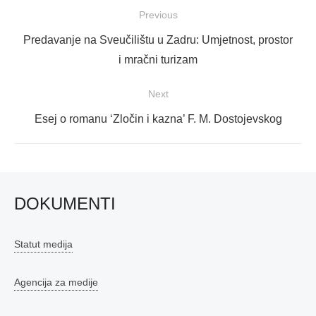
Navigacija
Previous
objava
Previous
Predavanje na Sveučilištu u Zadru: Umjetnost, prostor
post:
i mračni turizam
Next
Next
Esej o romanu ‘Zločin i kazna’ F. M. Dostojevskog
post:
DOKUMENTI
Statut medija
Agencija za medije