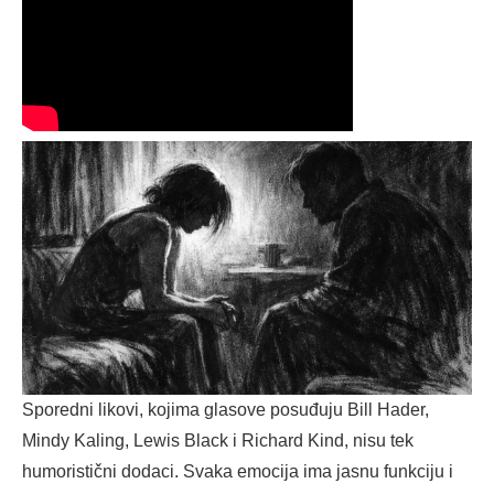
Sporedni likovi, kojima glasove posuđuju Bill Hader,
Mindy Kaling, Lewis Black i Richard Kind, nisu tek
humoristični dodaci. Svaka emocija ima jasnu funkciju i