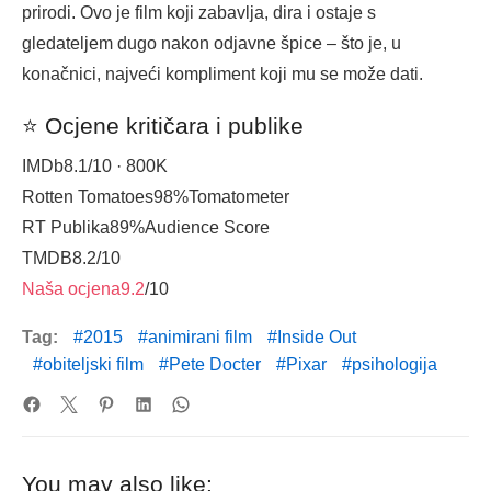
prirodi. Ovo je film koji zabavlja, dira i ostaje s
gledateljem dugo nakon odjavne špice – što je, u
konačnici, najveći kompliment koji mu se može dati.
⭐ Ocjene kritičara i publike
IMDb
8.1
/10 · 800K
Rotten Tomatoes
98%
Tomatometer
RT Publika
89%
Audience Score
TMDB
8.2
/10
Naša ocjena
9.2
/10
Tag:
2015
animirani film
Inside Out
obiteljski film
Pete Docter
Pixar
psihologija
You may also like: