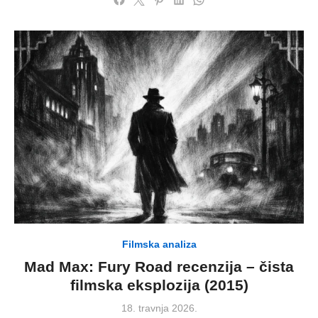
Filmska analiza
Mad Max: Fury Road recenzija – čista
filmska eksplozija (2015)
Posted
18. travnja 2026.