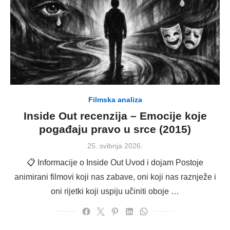
Filmska analiza
Inside Out recenzija – Emocije koje
pogađaju pravo u srce (2015)
Posted
25. svibnja 2026.
on
📋 Informacije o Inside Out Uvod i dojam Postoje
animirani filmovi koji nas zabave, oni koji nas raznježe i
oni rijetki koji uspiju učiniti oboje …