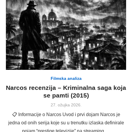
Filmska analiza
Narcos recenzija – Kriminalna saga koja
se pamti (2015)
Posted
27. ožujka 2026.
on
📋 Informacije o Narcos Uvod i prvi dojam Narcos je
jedna od onih serija koje su u trenutku izlaska definirale
pojam “prestige televizije” na streaming …