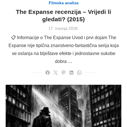
Filmska analiza
The Expanse recenzija – Vrijedi li
gledati? (2015)
Posted
17. travnja 2026.
on
📋 Informacije o The Expanse Uvod i prvi dojam The
Expanse nije tipična znanstveno-fantastična serija koja
se oslanja na blještave efekte i jednostavne sukobe
dobra …