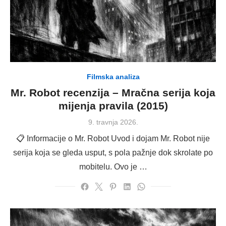
Filmska analiza
Mr. Robot recenzija – Mračna serija koja
mijenja pravila (2015)
Posted
9. travnja 2026.
on
📋 Informacije o Mr. Robot Uvod i dojam Mr. Robot nije
serija koja se gleda usput, s pola pažnje dok skrolate po
mobitelu. Ovo je …