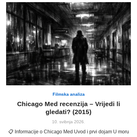
Filmska analiza
Chicago Med recenzija – Vrijedi li
gledati? (2015)
Posted
10. svibnja 2026.
on
📋 Informacije o Chicago Med Uvod i prvi dojam U moru