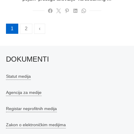
Brojevi
1
2
‹
stranica
objava
DOKUMENTI
Statut medija
Agencija za medije
Registar neprofitnih medija
Zakon o elektroničkim medijima