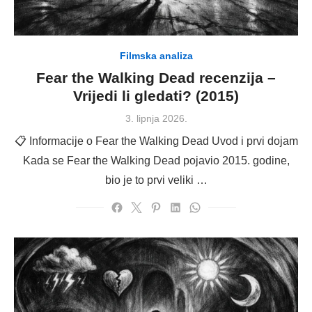
Filmska analiza
Fear the Walking Dead recenzija –
Vrijedi li gledati? (2015)
Posted
3. lipnja 2026.
on
📋 Informacije o Fear the Walking Dead Uvod i prvi dojam
Kada se Fear the Walking Dead pojavio 2015. godine,
bio je to prvi veliki …