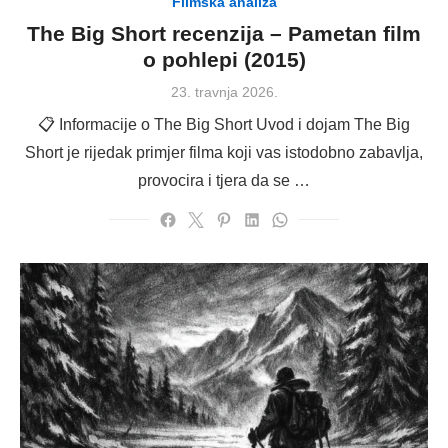
Filmska analiza
The Big Short recenzija – Pametan film
o pohlepi (2015)
Posted
23. travnja 2026.
on
📋 Informacije o The Big Short Uvod i dojam The Big
Short je rijedak primjer filma koji vas istodobno zabavlja,
provocira i tjera da se …