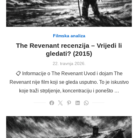
Filmska analiza
The Revenant recenzija – Vrijedi li
gledati? (2015)
Posted
22. travnja 2026.
on
📋 Informacije o The Revenant Uvod i dojam The
Revenant nije film koji se gleda usputno. To je iskustvo
koje traži strpljenje, koncentraciju i ponešto …