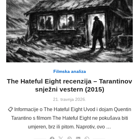
Filmska analiza
The Hateful Eight recenzija – Tarantinov
snježni vestern (2015)
Posted
21. travnja 2026.
on
📋 Informacije o The Hateful Eight Uvod i dojam Quentin
Tarantino s filmom The Hateful Eight ne pokušava biti
umjeren, brz ili pitom. Naprotiv, ovo …