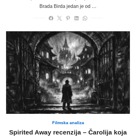
Bradа Birda jedan je od …
Filmska analiza
Spirited Away recenzija – Čarolija koja