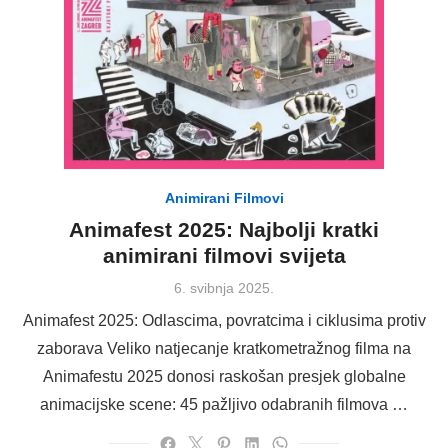
Animirani Filmovi
Animafest 2025: Najbolji kratki
animirani filmovi svijeta
Posted
6. svibnja 2025.
on
Animafest 2025: Odlascima, povratcima i ciklusima protiv
zaborava Veliko natjecanje kratkometražnog filma na
Animafestu 2025 donosi raskošan presjek globalne
animacijske scene: 45 pažljivo odabranih filmova …