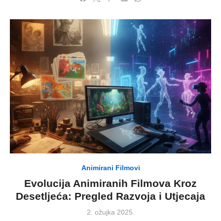
Animirani Filmovi
Evolucija Animiranih Filmova Kroz
Desetljeća: Pregled Razvoja i Utjecaja
Posted
2. ožujka 2025.
on