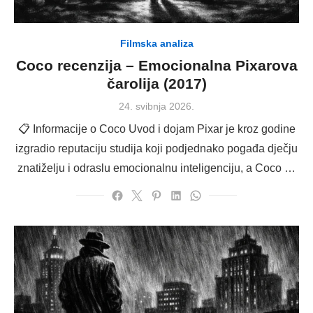
Filmska analiza
Coco recenzija – Emocionalna Pixarova
čarolija (2017)
Posted
24. svibnja 2026.
on
📋 Informacije o Coco Uvod i dojam Pixar je kroz godine
izgradio reputaciju studija koji podjednako pogađa dječju
znatiželju i odraslu emocionalnu inteligenciju, a Coco …