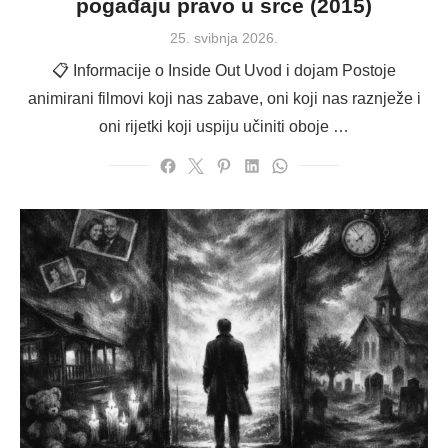
pogađaju pravo u srce (2015)
Posted
25. svibnja 2026.
on
📋 Informacije o Inside Out Uvod i dojam Postoje
animirani filmovi koji nas zabave, oni koji nas raznježe i
oni rijetki koji uspiju učiniti oboje …