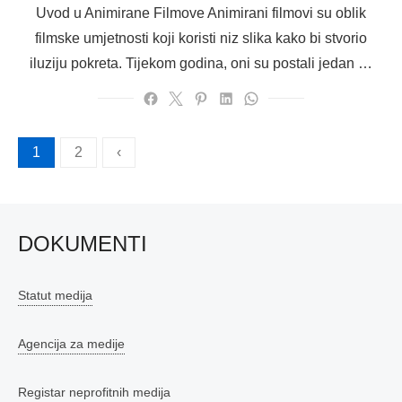
Uvod u Animirane Filmove Animirani filmovi su oblik
filmske umjetnosti koji koristi niz slika kako bi stvorio
iluziju pokreta. Tijekom godina, oni su postali jedan …
Brojevi
1
2
‹
stranica
objava
DOKUMENTI
Statut medija
Agencija za medije
Registar neprofitnih medija