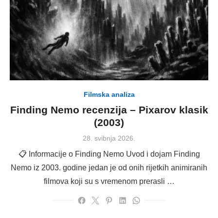
Filmska analiza
Finding Nemo recenzija – Pixarov klasik
(2003)
Posted
28. svibnja 2026.
on
📋 Informacije o Finding Nemo Uvod i dojam Finding
Nemo iz 2003. godine jedan je od onih rijetkih animiranih
filmova koji su s vremenom prerasli …