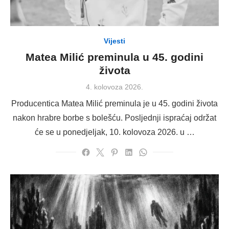
Vijesti
Matea Milić preminula u 45. godini
života
Posted
4. kolovoza 2026.
on
Producentica Matea Milić preminula je u 45. godini života
nakon hrabre borbe s bolešću. Posljednji ispraćaj održat
će se u ponedjeljak, 10. kolovoza 2026. u …