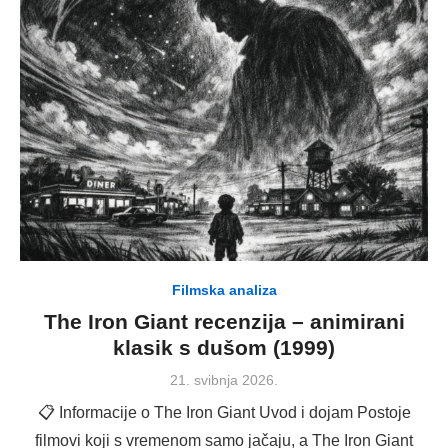
Filmska analiza
The Iron Giant recenzija – animirani
klasik s dušom (1999)
Posted
21. svibnja 2026.
on
📋 Informacije o The Iron Giant Uvod i dojam Postoje
filmovi koji s vremenom samo jačaju, a The Iron Giant