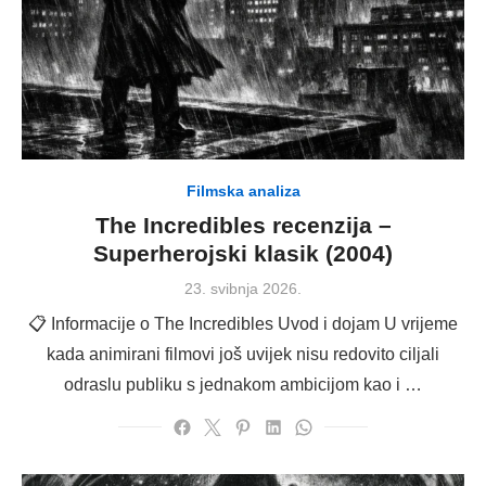
Filmska analiza
The Incredibles recenzija –
Superherojski klasik (2004)
Posted
23. svibnja 2026.
on
📋 Informacije o The Incredibles Uvod i dojam U vrijeme
kada animirani filmovi još uvijek nisu redovito ciljali
odraslu publiku s jednakom ambicijom kao i …