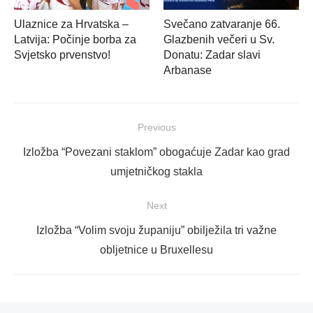
Ulaznice za Hrvatska –
Svečano zatvaranje 66.
Latvija: Počinje borba za
Glazbenih večeri u Sv.
Svjetsko prvenstvo!
Donatu: Zadar slavi
Arbanase
Navigacija
Previous
objava
Previous
Izložba “Povezani staklom” obogaćuje Zadar kao grad
post:
umjetničkog stakla
Next
Next
Izložba “Volim svoju županiju” obilježila tri važne
post:
obljetnice u Bruxellesu