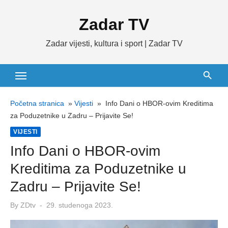
Skip
Zadar TV
to
content
Zadar vijesti, kultura i sport | Zadar TV
Početna stranica
»
Vijesti
»
Info Dani o HBOR-ovim Kreditima
za Poduzetnike u Zadru – Prijavite Se!
VIJESTI
Info Dani o HBOR-ovim
Kreditima za Poduzetnike u
Zadru – Prijavite Se!
Posted
By
ZDtv
29. studenoga 2023.
on