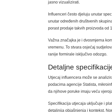
jasno vizualizirati.
Influenceri često djeluju unutar spec
unutar određenih društvenih skupina.
porast prodaje takvih proizvoda od 1
Važna značajka je i dvosmjerna kom
vremenu. To stvara osjećaj sudjelov
ranije formirale isključivo odozgo.
Detaljne specifikacij
Utjecaj influencera može se analizir
podacima agencije Statista, mikroinf
da njihove poruke imaju veću vjeroj
Specifikacija utjecaja uključuje i pl
detaljnija objašnjenja i kontekst. No