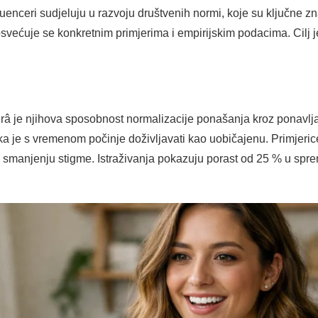
uenceri sudjeluju u razvoju društvenih normi, koje su ključne zn
osvećuje se konkretnim primjerima i empirijskim podacima. Cilj je
erâ je njihova sposobnost normalizacije ponašanja kroz ponavlja
ika je s vremenom počinje doživljavati kao uobičajenu. Primjeri
su smanjenju stigme. Istraživanja pokazuju porast od 25 % u spr