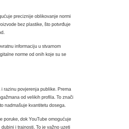
ogućuje preciznije oblikovanje normi
roizvode bez plastike, što potvrđuje
nd.
vratnu informaciju u stvarnom
igitalne norme od onih koje su se
a i razinu povjerenja publike. Prema
ngažmana od velikih profila. To znači
sto nadmašuje kvantitetu dosega.
iralne poruke, dok YouTube omogućuje
ubini i trajnosti. To je važno uzeti