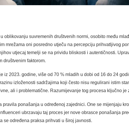
er u oblikovanju suvremenih društvenih normi, osobito među ml
 mrežama oni posredno utječu na percepciju prihvatljivog ponaša
njihov utjecaj temelji se na prividu bliskosti i autentičnosti. Up
m društvenim faktorom.
e iz 2023. godine, više od 70 % mladih u dobi od 16 do 24 godi
razinu izloženosti sadržajima koji često nisu regulirani istim s
ivne, ali i problematične. Razumijevanje tog procesa ključno je 
 pravila ponašanja u određenoj zajednici. One se mijenjaju kro
Influenceri ubrzavaju taj proces jer nove obrasce ponašanja pre
 se određena praksa prihvati u široj javnosti.