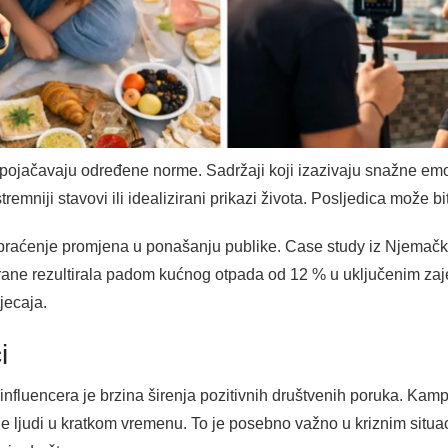
 pojačavaju određene norme. Sadržaji koji izazivaju snažne em
tremniji stavovi ili idealizirani prikazi života. Posljedica može bi
va praćenje promjena u ponašanju publike. Case study iz Njemač
rane rezultirala padom kućnog otpada od 12 % u uključenim za
jecaja.
i
fluencera je brzina širenja pozitivnih društvenih poruka. Kampan
e ljudi u kratkom vremenu. To je posebno važno u kriznim situa