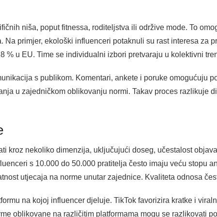
ifičnih niša, poput fitnessa, roditeljstva ili održive mode. To om
 Na primjer, ekološki influenceri potaknuli su rast interesa za p
8 % u EU. Time se individualni izbori pretvaraju u kolektivni tre
unikacija s publikom. Komentari, ankete i poruke omogućuju po
anja u zajedničkom oblikovanju normi. Takav proces razlikuje d
e
ati kroz nekoliko dimenzija, uključujući doseg, učestalost objav
luenceri s 10.000 do 50.000 pratitelja često imaju veću stopu a
atnost utjecaja na norme unutar zajednice. Kvaliteta odnosa če
atformu na kojoj influencer djeluje. TikTok favorizira kratke i v
rme oblikovane na različitim platformama mogu se razlikovati po d