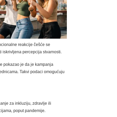
ocionalne reakcije češće se
ti iskrivljena percepcija stvarnosti.
ke pokazao je da je kampanja
jednicama. Takvi podaci omogućuju
je za inkluziju, zdravlje ili
cijama, poput pandemije.