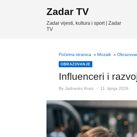
Skip
Zadar TV
to
content
Zadar vijesti, kultura i sport | Zadar
TV
Početna stranica
»
Mozaik
»
Obrazova
OBRAZOVANJE
Influenceri i razv
Posted
By
Jadranko Knez
11. lipnja 2026.
on