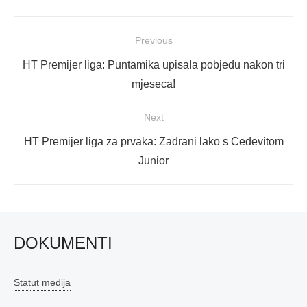
Navigacija
Previous
objava
Previous
HT Premijer liga: Puntamika upisala pobjedu nakon tri
post:
mjeseca!
Next
Next
HT Premijer liga za prvaka: Zadrani lako s Cedevitom
post:
Junior
DOKUMENTI
Statut medija