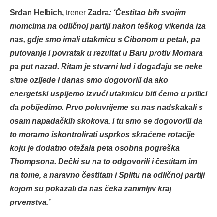
Srđan Helbich,
trener
Zadr
a
: ‘Čestitao bih svojim
momcima na odličnoj partiji nakon teškog vikenda iza
nas, gdje smo imali utakmicu s Cibonom u petak, pa
putovanje i povratak u rezultat u Baru protiv Mornara
pa put nazad. Ritam je stvarni lud i događaju se neke
sitne ozljede i danas smo dogovorili da ako
energetski uspijemo izvući utakmicu biti ćemo u prilici
da pobijedimo. Prvo poluvrijeme su nas nadskakali s
osam napadačkih skokova, i tu smo se dogovorili da
to moramo iskontrolirati usprkos skraćene rotacije
koju je dodatno otežala peta osobna pogreška
Thompsona. Dečki su na to odgovorili i čestitam im
na tome, a naravno čestitam i Splitu na odličnoj partiji
kojom su pokazali da nas čeka zanimljiv kraj
prvenstva.’