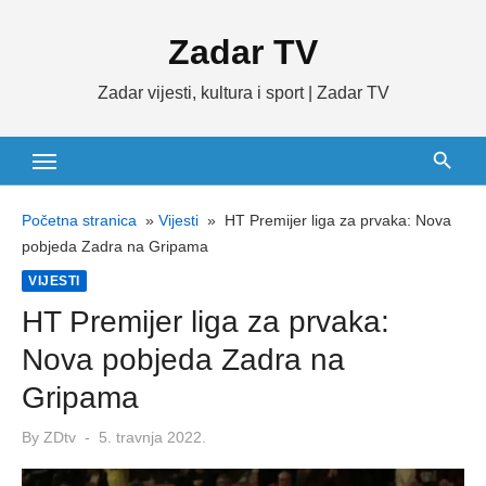
Skip
Zadar TV
to
content
Zadar vijesti, kultura i sport | Zadar TV
Početna stranica
»
Vijesti
»
HT Premijer liga za prvaka: Nova
pobjeda Zadra na Gripama
VIJESTI
HT Premijer liga za prvaka:
Nova pobjeda Zadra na
Gripama
Posted
By
ZDtv
5. travnja 2022.
on