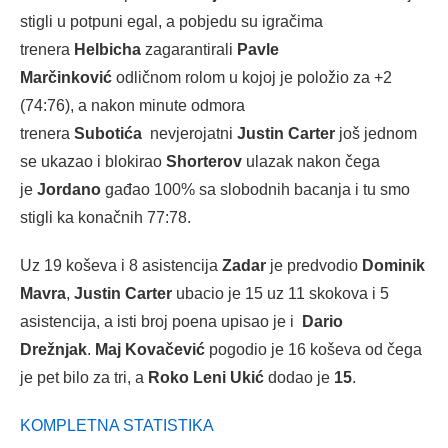
stigli u potpuni egal, a pobjedu su igračima
trenera
Helbicha
zagarantirali
Pavle
Marčinković
odličnom rolom u kojoj je položio za +2
(74:76), a nakon minute odmora
trenera
Subotića
nevjerojatni
Justin Carter
još jednom
se ukazao i blokirao
Shorterov
ulazak nakon čega
je
Jordano
gađao 100% sa slobodnih bacanja i tu smo
stigli ka konačnih 77:78.
Uz 19 koševa i 8 asistencija
Zadar
je predvodio
Dominik
Mavra
,
Justin Carter
ubacio je 15 uz 11 skokova i 5
asistencija, a isti broj poena upisao je i
Dario
Drežnjak
.
Maj Kovačević
pogodio je 16 koševa od čega
je pet bilo za tri, a
Roko Leni Ukić
dodao je
15
.
KOMPLETNA STATISTIKA