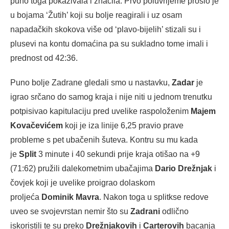
puno toga pokazivala i značila. Prvo poluvrijeme prošlo je
u bojama ‘Žutih’ koji su bolje reagirali i uz osam
napadačkih skokova više od ‘plavo-bijelih’ stizali su i
plusevi na kontu domaćina pa su sukladno tome imali i
prednost od 42:36.
Puno bolje Zadrane gledali smo u nastavku,
Zadar
je
igrao srčano do samog kraja i nije niti u jednom trenutku
potpisivao kapitulaciju pred uvelike raspoloženim
Majem
Kovačevićem
koji je iza linije 6,25 pravio prave
probleme s pet ubačenih šuteva. Kontru su mu kada
je
Split
3 minute i 40 sekundi prije kraja otišao na +9
(71:62) pružili dalekometnim ubačajima
Dario Drežnjak
i
čovjek koji je uvelike proigrao dolaskom
proljeća
Dominik Mavra
. Nakon toga u splitkse redove
uveo se svojevrstan nemir što su
Zadrani
odlično
iskoristili te su preko
Drežnjakovih
i
Carterovih
bacanja