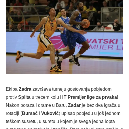
Ekipa
Zadra
završava turneju gostovanja pobjedom
protiv
Splita
u trećem kolu
HT Premijer lige za prvaka
!
Nakon poraza i drame u Baru,
Zadar
je bez dva igrača u
rotaciji (
Bursać
i
Vuković
) upisao pobjedu u još jednom
teškom susretu, u suretu u kojem je svega jedna lopta