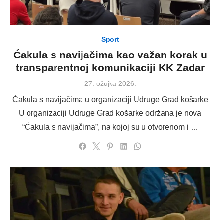
Sport
Ćakula s navijačima kao važan korak u
transparentnoj komunikaciji KK Zadar
Posted
27. ožujka 2026.
on
Ćakula s navijačima u organizaciji Udruge Grad košarke
U organizaciji Udruge Grad košarke održana je nova
“Ćakula s navijačima”, na kojoj su u otvorenom i …