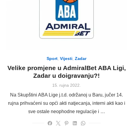
Sport
,
Vijesti
,
Zadar
Velike promjene u AdmiralBet ABA Ligi,
Zadar u doigravanju?!
Posted
15. rujna 2022.
on
Na Skupštini ABA Lige j.t.d. održanoj u Baru, jučer 14.
rujna prihvaćeni su opći akti natjecanja, interni akti kao i
sve ostale neophodne regulacije i …