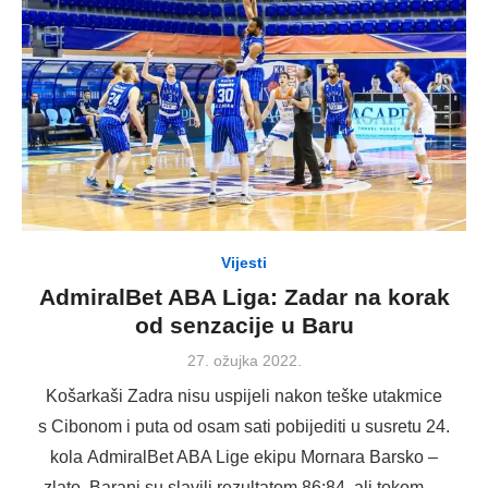
Vijesti
AdmiralBet ABA Liga: Zadar na korak
od senzacije u Baru
Posted
27. ožujka 2022.
on
Košarkaši Zadra nisu uspijeli nakon teške utakmice
s Cibonom i puta od osam sati pobijediti u susretu 24.
kola AdmiralBet ABA Lige ekipu Mornara Barsko –
zlato. Barani su slavili rezultatom 86:84, ali tokom …