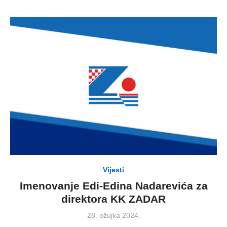
Vijesti
Imenovanje Edi-Edina Nadarevića za
direktora KK ZADAR
Posted
28. ožujka 2024.
on