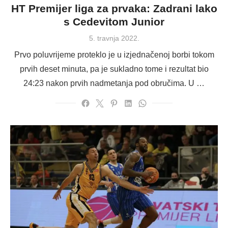
HT Premijer liga za prvaka: Zadrani lako
s Cedevitom Junior
Posted
5. travnja 2022.
on
Prvo poluvrijeme proteklo je u izjednačenoj borbi tokom
prvih deset minuta, pa je sukladno tome i rezultat bio
24:23 nakon prvih nadmetanja pod obručima. U …