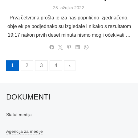
Posted
25. ožujka 2022.
on
Prva četvrtina prošla je iza nas poprilično izjednačeno,
obje ekipe podjednako su izgledale i nikako s rezultatom
19:17 nakon prvih deset minuta nismo mogli očekivati …
Brojevi
1
2
3
4
‹
stranica
objava
DOKUMENTI
Statut medija
Agencija za medije