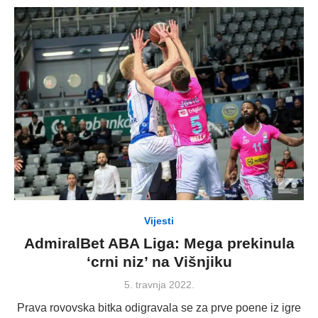
Vijesti
AdmiralBet ABA Liga: Mega prekinula
‘crni niz’ na Višnjiku
Posted
5. travnja 2022.
on
Prava rovovska bitka odigravala se za prve poene iz igre