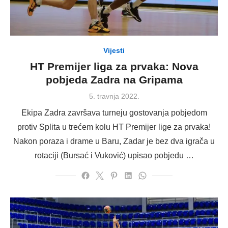
Vijesti
HT Premijer liga za prvaka: Nova
pobjeda Zadra na Gripama
Posted
5. travnja 2022.
on
Ekipa Zadra završava turneju gostovanja pobjedom
protiv Splita u trećem kolu HT Premijer lige za prvaka!
Nakon poraza i drame u Baru, Zadar je bez dva igrača u
rotaciji (Bursać i Vuković) upisao pobjedu …