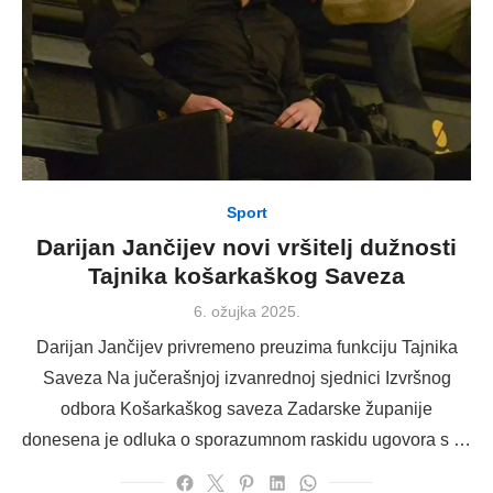
Sport
Darijan Jančijev novi vršitelj dužnosti
Tajnika košarkaškog Saveza
Posted
6. ožujka 2025.
on
Darijan Jančijev privremeno preuzima funkciju Tajnika
Saveza Na jučerašnjoj izvanrednoj sjednici Izvršnog
odbora Košarkaškog saveza Zadarske županije
donesena je odluka o sporazumnom raskidu ugovora s …