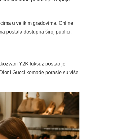
ticima u velikim gradovima. Online
ma postala dostupna široj publici.
 Takozvani Y2K luksuz postao je
Dior i Gucci komade porasle su više