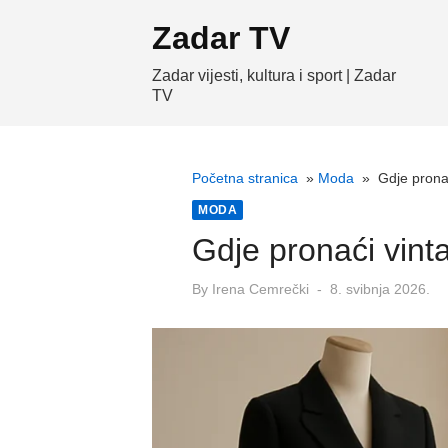
Skip
Zadar TV
to
content
Zadar vijesti, kultura i sport | Zadar
TV
Početna stranica
»
Moda
»
Gdje prona
MODA
Gdje pronaći vin
Posted
By
Irena Cemrečki
8. svibnja 2026.
on