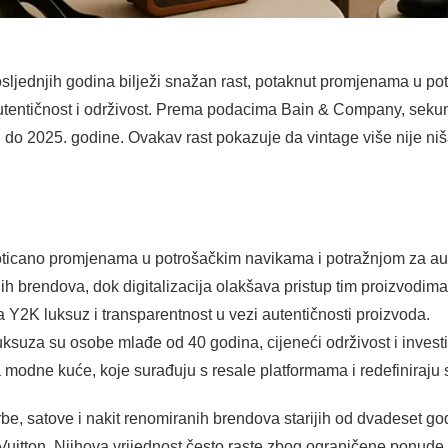
sljednjih godina bilježi snažan rast, potaknut promjenama u p
utentičnost i održivost. Prema podacima Bain & Company, sekund
 do 2025. godine. Ovakav rast pokazuje da vintage više nije ni
 poticano promjenama u potrošačkim navikama i potražnjom za au
 brendova, dok digitalizacija olakšava pristup tim proizvodima
 Y2K luksuz i transparentnost u vezi autentičnosti proizvoda.
suza su osobe mlađe od 40 godina, cijeneći održivost i investici
 modne kuće, koje surađuju s resale platformama i redefiniraju s
be, satove i nakit renomiranih brendova starijih od dvadeset g
uitton. Njihova vrijednost često raste zbog ograničene ponude 