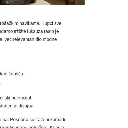
otrošačkim navikama. Kupci sve
arno tržište luksuza raslo je
ša, već relevantan dio modne
tentičnošću.
.
jski potencijal.
trategije dizajna.
odina. Posebno su traženi komadi
i kontinuirane potražnje. Kupnja