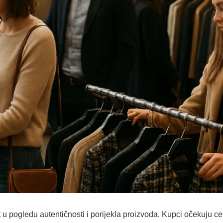
u pogledu autentičnosti i porijekla proizvoda. Kupci očekuju cert