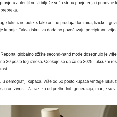
e provjeru autentičnosti bilježe veću stopu povjerenja i ponovne 
a prepreka.
tage luksuzne butike. Iako online prodaja dominira, fizičke trgov
ije kupnje. Takva iskustva dodatno povećavaju percipiranu vrije
eporta, globalno tržište second-hand mode dosegnulo je vrijed
žno 20 posto tog iznosa. Očekuje se da će do 2028. luksuzni resa
rast.
nu u demografiji kupaca. Više od 60 posto kupaca vintage luks
sa i održivosti. Za razliku od prethodnih generacija, manje su v