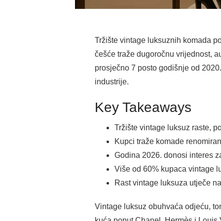
Tržište vintage luksuznih komada po
češće traže dugoročnu vrijednost, a
prosječno 7 posto godišnje od 2020.
industrije.
Key Takeaways
Tržište vintage luksuz raste,
Kupci traže komade renomiranih
Godina 2026. donosi interes za
Više od 60% kupaca vintage luk
Rast vintage luksuza utječe na
Vintage luksuz obuhvaća odjeću, tor
kuća poput Chanel, Hermès i Louis V