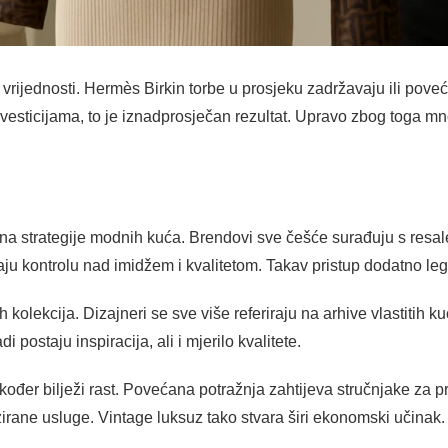
 vrijednosti. Hermès Birkin torbe u prosjeku zadržavaju ili pove
vesticijama, to je iznadprosječan rezultat. Upravo zbog toga mn
na strategije modnih kuća. Brendovi sve češće surađuju s resale
u kontrolu nad imidžem i kvalitetom. Takav pristup dodatno legi
h kolekcija. Dizajneri se sve više referiraju na arhive vlastitih 
 postaju inspiracija, ali i mjerilo kvalitete.
 također bilježi rast. Povećana potražnja zahtijeva stručnjake za p
zirane usluge. Vintage luksuz tako stvara širi ekonomski učinak.