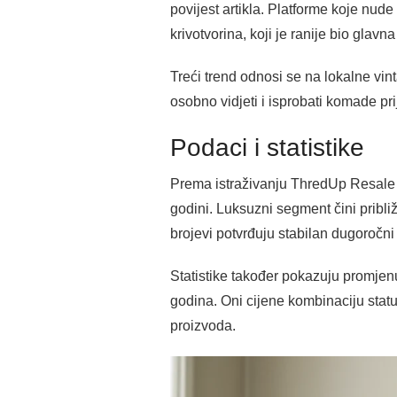
povijest artikla. Platforme koje nud
krivotvorina, koji je ranije bio glavn
Treći trend odnosi se na lokalne vin
osobno vidjeti i isprobati komade pr
Podaci i statistike
Prema istraživanju ThredUp Resale R
godini. Luksuzni segment čini pribli
brojevi potvrđuju stabilan dugoročni 
Statistike također pokazuju promje
godina. Oni cijene kombinaciju statu
proizvoda.