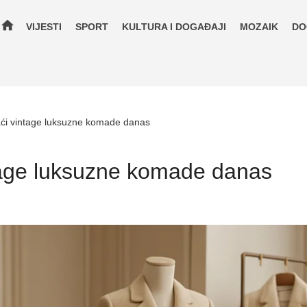
home
VIJESTI
SPORT
KULTURA I DOGAĐAJI
MOZAIK
DO
ći vintage luksuzne komade danas
tage luksuzne komade danas