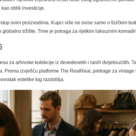
ao oblik investicije.
ristup ovim proizvodima. Kupci više ne ovise samo o fizičkim bu
su globalno tržište. Time je potraga za rijetkim luksuznim komadi
6
esa za arhivske kolekcije iz devedesetih i ranih dvijetisućitih.
. Prema izvješću platforme The RealReal, pretrage za vintage 
vratak estetike tog razdoblja.