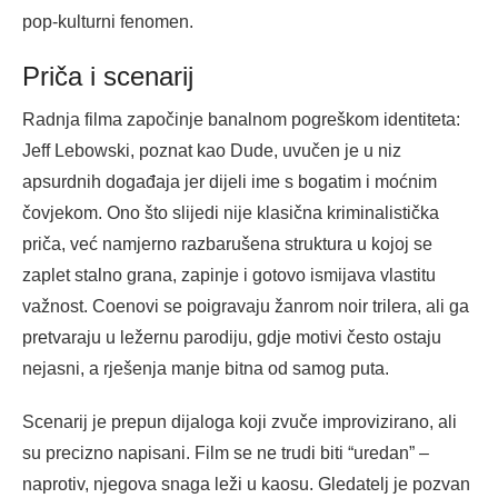
pop-kulturni fenomen.
Priča i scenarij
Radnja filma započinje banalnom pogreškom identiteta:
Jeff Lebowski, poznat kao Dude, uvučen je u niz
apsurdnih događaja jer dijeli ime s bogatim i moćnim
čovjekom. Ono što slijedi nije klasična kriminalistička
priča, već namjerno razbarušena struktura u kojoj se
zaplet stalno grana, zapinje i gotovo ismijava vlastitu
važnost. Coenovi se poigravaju žanrom noir trilera, ali ga
pretvaraju u ležernu parodiju, gdje motivi često ostaju
nejasni, a rješenja manje bitna od samog puta.
Scenarij je prepun dijaloga koji zvuče improvizirano, ali
su precizno napisani. Film se ne trudi biti “uredan” –
naprotiv, njegova snaga leži u kaosu. Gledatelj je pozvan