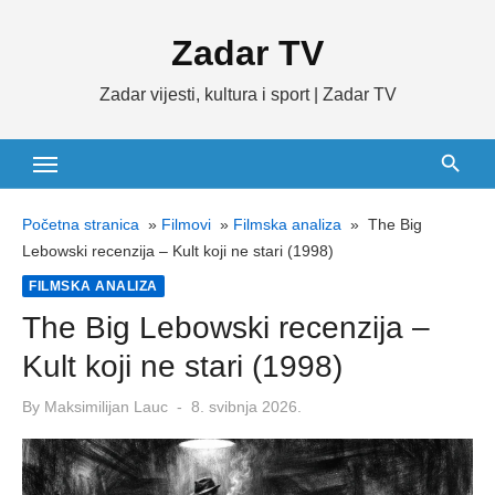
Skip
Zadar TV
to
content
Zadar vijesti, kultura i sport | Zadar TV
Početna stranica
»
Filmovi
»
Filmska analiza
»
The Big
Lebowski recenzija – Kult koji ne stari (1998)
FILMSKA ANALIZA
The Big Lebowski recenzija –
Kult koji ne stari (1998)
Posted
By
Maksimilijan Lauc
8. svibnja 2026.
on