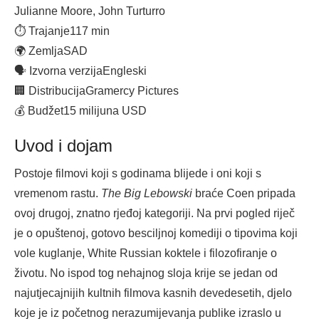
Julianne Moore, John Turturro
⏱ Trajanje
117 min
🌍 Zemlja
SAD
🗣 Izvorna verzija
Engleski
🏢 Distribucija
Gramercy Pictures
💰 Budžet
15 milijuna USD
Uvod i dojam
Postoje filmovi koji s godinama blijede i oni koji s
vremenom rastu.
The Big Lebowski
braće Coen pripada
ovoj drugoj, znatno rjeđoj kategoriji. Na prvi pogled riječ
je o opuštenoj, gotovo besciljnoj komediji o tipovima koji
vole kuglanje, White Russian koktele i filozofiranje o
životu. No ispod tog nehajnog sloja krije se jedan od
najutjecajnijih kultnih filmova kasnih devedesetih, djelo
koje je iz početnog nerazumijevanja publike izraslo u