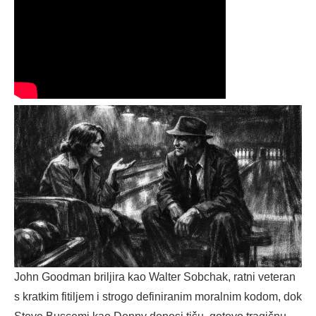
John Goodman briljira kao Walter Sobchak, ratni veteran
s kratkim fitiljem i strogo definiranim moralnim kodom, dok