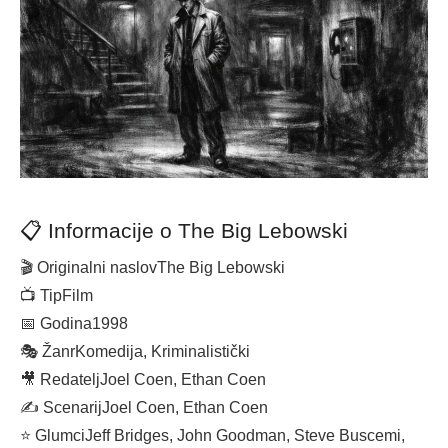
📋 Informacije o The Big Lebowski
🎬 Originalni naslov
The Big Lebowski
📺 Tip
Film
📅 Godina
1998
🎭 Žanr
Komedija, Kriminalistički
🎥 Redatelj
Joel Coen, Ethan Coen
✍️ Scenarij
Joel Coen, Ethan Coen
⭐ Glumci
Jeff Bridges, John Goodman, Steve Buscemi,