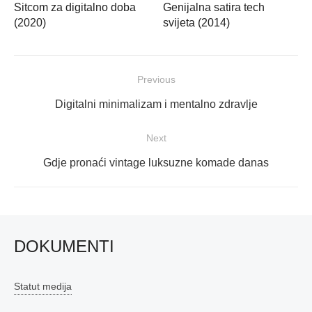
Sitcom za digitalno doba
Genijalna satira tech
(2020)
svijeta (2014)
Navigacija
Previous
objava
Previous
Digitalni minimalizam i mentalno zdravlje
post:
Next
Next
Gdje pronaći vintage luksuzne komade danas
post:
DOKUMENTI
Statut medija