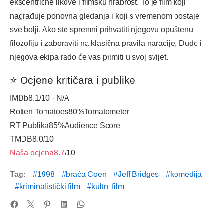
ekscentrične likove i filmsku hrabrost. To je film koji
nagrađuje ponovna gledanja i koji s vremenom postaje
sve bolji. Ako ste spremni prihvatiti njegovu opuštenu
filozofiju i zaboraviti na klasična pravila naracije, Dude i
njegova ekipa rado će vas primiti u svoj svijet.
⭐ Ocjene kritičara i publike
IMDb
8.1
/10 · N/A
Rotten Tomatoes
80%
Tomatometer
RT Publika
85%
Audience Score
TMDB
8.0
/10
Naša ocjena
8.7
/10
Tag:
1998
braća Coen
Jeff Bridges
komedija
kriminalistički film
kultni film