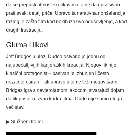
da se prepusti atmosferi i likovima, a ne da opsesivno
prati svaki detalj priče. Upravo ta narativna nonšalancija
razlog je zašto film kod nekih izaziva oduševljenje, a kod
drugih frustraciju.
Gluma i likovi
Jeff Bridges u ulozi Dudea ostvario je jednu od
najupečatljivijih karijeraških kreacija. Njegov lik nije
klasični protagonist – pasivan je, zbunjen i često
nezainteresiran – ali upravo u tome leži njegov šarm.
Bridges igra s nevjerojatnom lakoćom, stvarajući dojam
da lik postoji i izvan kadra filma. Dude nije samo uloga,
već stav.
▶ Službeni trailer