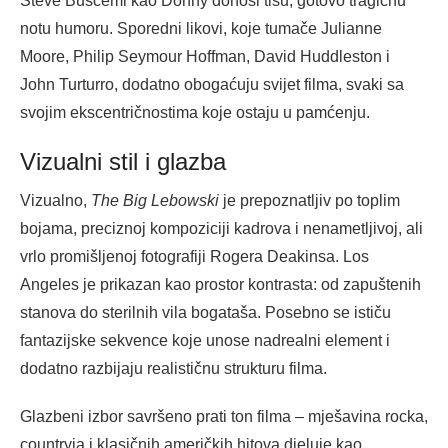
Steve Buscemi kao Donny donosi tišu, gotovo tragičnu
notu humoru. Sporedni likovi, koje tumače Julianne
Moore, Philip Seymour Hoffman, David Huddleston i
John Turturro, dodatno obogaćuju svijet filma, svaki sa
svojim ekscentričnostima koje ostaju u pamćenju.
Vizualni stil i glazba
Vizualno,
The Big Lebowski
je prepoznatljiv po toplim
bojama, preciznoj kompoziciji kadrova i nenametljivoj, ali
vrlo promišljenoj fotografiji Rogera Deakinsa. Los
Angeles je prikazan kao prostor kontrasta: od zapuštenih
stanova do sterilnih vila bogataša. Posebno se ističu
fantazijske sekvence koje unose nadrealni element i
dodatno razbijaju realističnu strukturu filma.
Glazbeni izbor savršeno prati ton filma – mješavina rocka,
countryja i klasičnih američkih hitova djeluje kao