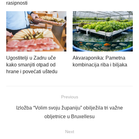
rasipnosti
Ugostitelji u Zadru uče
Akvaraponika: Pametna
kako smanjiti otpad od
kombinacija riba i biljaka
hrane i povećati uštedu
Navigacija
Previous
objava
Previous
Izložba “Volim svoju županiju” obilježila tri važne
post:
obljetnice u Bruxellesu
Next