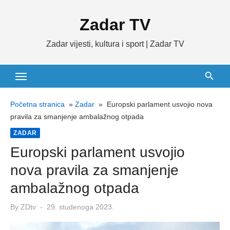
Skip
Zadar TV
to
content
Zadar vijesti, kultura i sport | Zadar TV
Početna stranica
»
Zadar
»
Europski parlament usvojio nova
pravila za smanjenje ambalažnog otpada
ZADAR
Europski parlament usvojio
nova pravila za smanjenje
ambalažnog otpada
Posted
By
ZDtv
29. studenoga 2023.
on