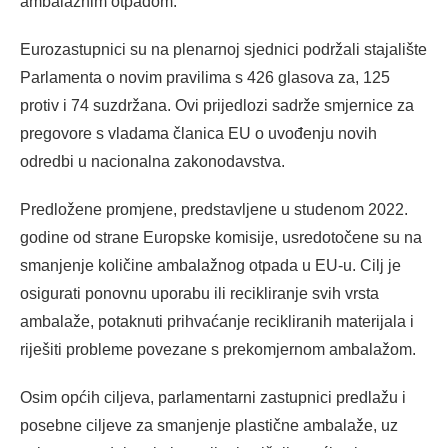
ambalažnim otpadom.
Eurozastupnici su na plenarnoj sjednici podržali stajalište
Parlamenta o novim pravilima s 426 glasova za, 125
protiv i 74 suzdržana. Ovi prijedlozi sadrže smjernice za
pregovore s vladama članica EU o uvođenju novih
odredbi u nacionalna zakonodavstva.
Predložene promjene, predstavljene u studenom 2022.
godine od strane Europske komisije, usredotočene su na
smanjenje količine ambalažnog otpada u EU-u. Cilj je
osigurati ponovnu uporabu ili recikliranje svih vrsta
ambalaže, potaknuti prihvaćanje recikliranih materijala i
riješiti probleme povezane s prekomjernom ambalažom.
Osim općih ciljeva, parlamentarni zastupnici predlažu i
posebne ciljeve za smanjenje plastične ambalaže, uz