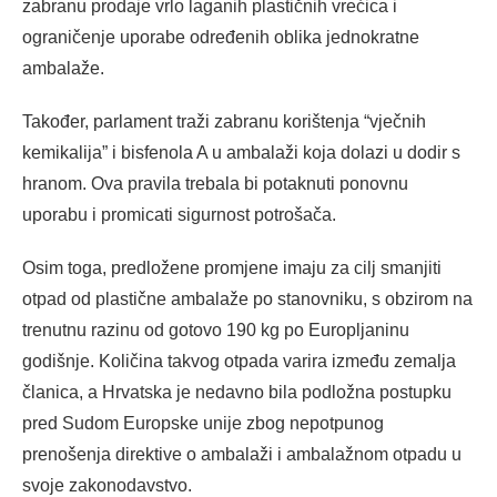
zabranu prodaje vrlo laganih plastičnih vrećica i
ograničenje uporabe određenih oblika jednokratne
ambalaže.
Također, parlament traži zabranu korištenja “vječnih
kemikalija” i bisfenola A u ambalaži koja dolazi u dodir s
hranom. Ova pravila trebala bi potaknuti ponovnu
uporabu i promicati sigurnost potrošača.
Osim toga, predložene promjene imaju za cilj smanjiti
otpad od plastične ambalaže po stanovniku, s obzirom na
trenutnu razinu od gotovo 190 kg po Europljaninu
godišnje. Količina takvog otpada varira između zemalja
članica, a Hrvatska je nedavno bila podložna postupku
pred Sudom Europske unije zbog nepotpunog
prenošenja direktive o ambalaži i ambalažnom otpadu u
svoje zakonodavstvo.