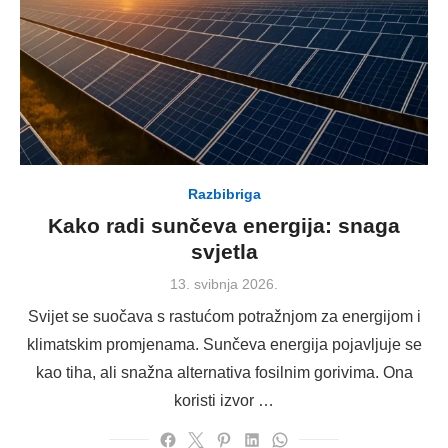
Razbibriga
Kako radi sunčeva energija: snaga
svjetla
Posted
13. svibnja 2026.
on
Svijet se suočava s rastućom potražnjom za energijom i
klimatskim promjenama. Sunčeva energija pojavljuje se
kao tiha, ali snažna alternativa fosilnim gorivima. Ona
koristi izvor …