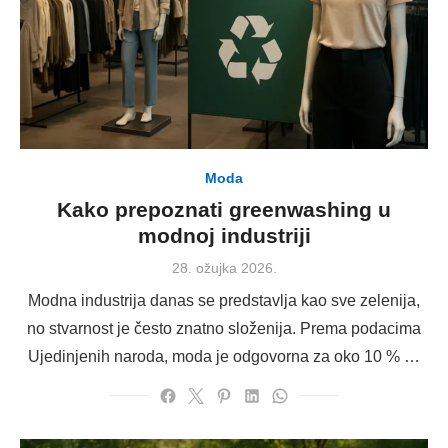
Moda
Kako prepoznati greenwashing u
modnoj industriji
Posted
28. ožujka 2026.
on
Modna industrija danas se predstavlja kao sve zelenija,
no stvarnost je često znatno složenija. Prema podacima
Ujedinjenih naroda, moda je odgovorna za oko 10 % …