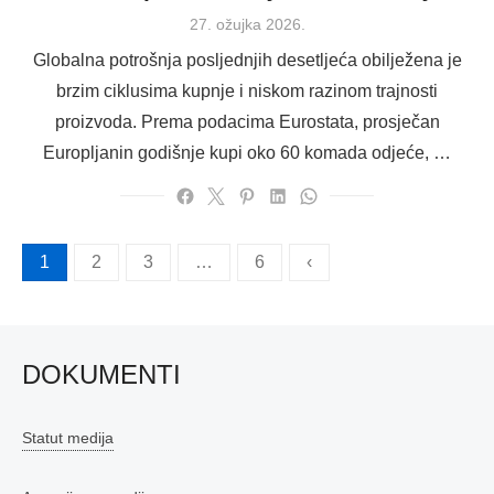
Posted
27. ožujka 2026.
on
Globalna potrošnja posljednjih desetljeća obilježena je
brzim ciklusima kupnje i niskom razinom trajnosti
proizvoda. Prema podacima Eurostata, prosječan
Europljanin godišnje kupi oko 60 komada odjeće, …
Brojevi
1
2
3
…
6
‹
stranica
objava
DOKUMENTI
Statut medija