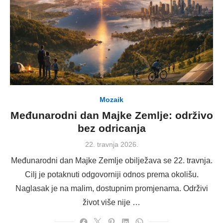
Mozaik
Međunarodni dan Majke Zemlje: održivo
bez odricanja
Posted
22. travnja 2026.
on
Međunarodni dan Majke Zemlje obilježava se 22. travnja.
Cilj je potaknuti odgovorniji odnos prema okolišu.
Naglasak je na malim, dostupnim promjenama. Održivi
život više nije …