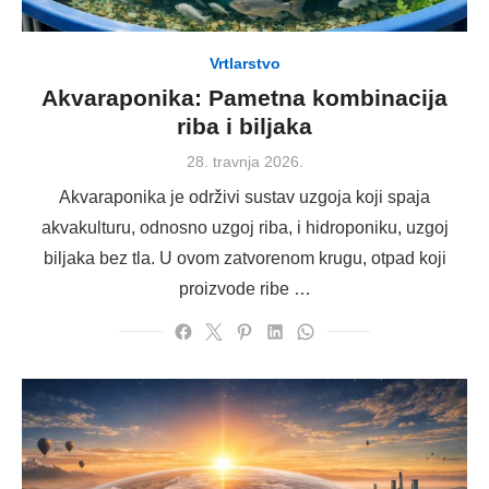
Vrtlarstvo
Akvaraponika: Pametna kombinacija
riba i biljaka
Posted
28. travnja 2026.
on
Akvaraponika je održivi sustav uzgoja koji spaja
akvakulturu, odnosno uzgoj riba, i hidroponiku, uzgoj
biljaka bez tla. U ovom zatvorenom krugu, otpad koji
proizvode ribe …