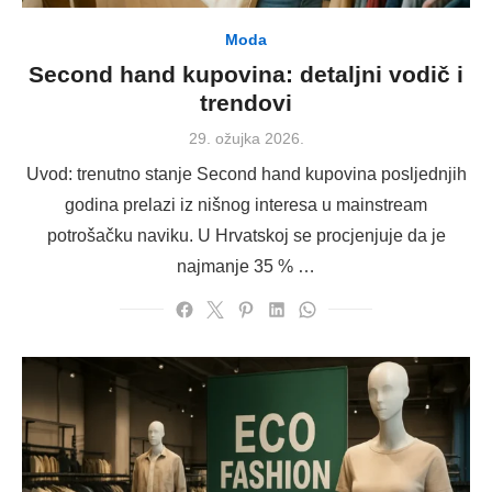
Moda
Second hand kupovina: detaljni vodič i
trendovi
Posted
29. ožujka 2026.
on
Uvod: trenutno stanje Second hand kupovina posljednjih
godina prelazi iz nišnog interesa u mainstream
potrošačku naviku. U Hrvatskoj se procjenjuje da je
najmanje 35 % …