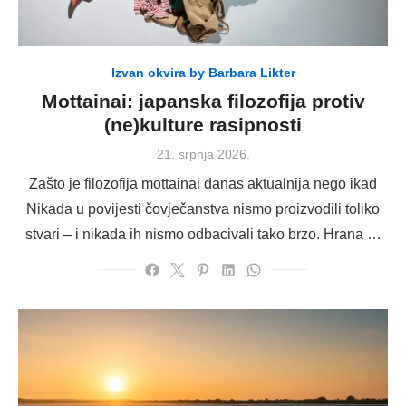
Izvan okvira by Barbara Likter
Mottainai: japanska filozofija protiv
(ne)kulture rasipnosti
Posted
21. srpnja 2026.
on
Zašto je filozofija mottainai danas aktualnija nego ikad
Nikada u povijesti čovječanstva nismo proizvodili toliko
stvari – i nikada ih nismo odbacivali tako brzo. Hrana …