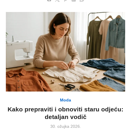
Moda
Kako prepraviti i obnoviti staru odjeću:
detaljan vodič
Posted
30. ožujka 2026.