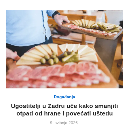
Događanja
Ugostitelji u Zadru uče kako smanjiti
otpad od hrane i povećati uštedu
Posted
9. svibnja 2026.
on