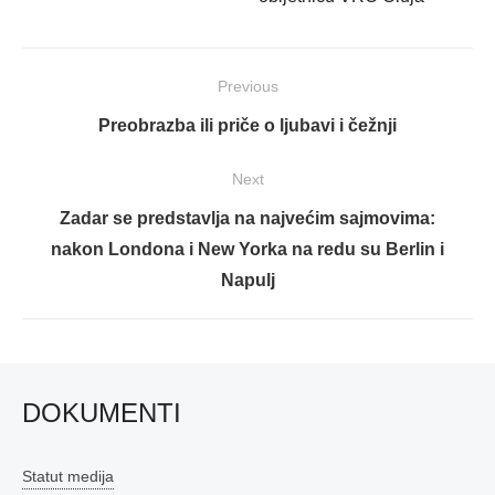
Navigacija
Previous
objava
Previous
Preobrazba ili priče o ljubavi i čežnji
post:
Next
Next
Zadar se predstavlja na najvećim sajmovima:
post:
nakon Londona i New Yorka na redu su Berlin i
Napulj
DOKUMENTI
Statut medija