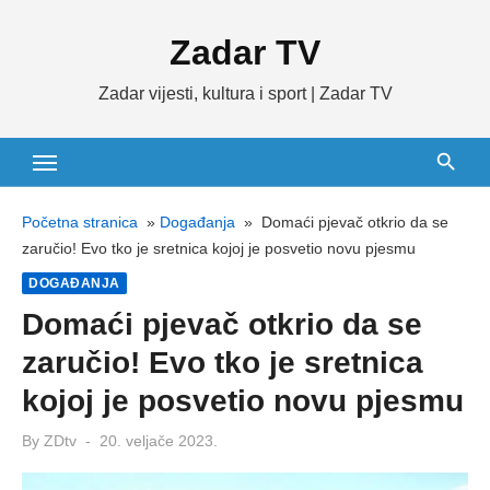
Skip
Zadar TV
to
content
Zadar vijesti, kultura i sport | Zadar TV
Početna stranica
»
Događanja
»
Domaći pjevač otkrio da se
zaručio! Evo tko je sretnica kojoj je posvetio novu pjesmu
DOGAĐANJA
Domaći pjevač otkrio da se
zaručio! Evo tko je sretnica
kojoj je posvetio novu pjesmu
Posted
By
ZDtv
20. veljače 2023.
on