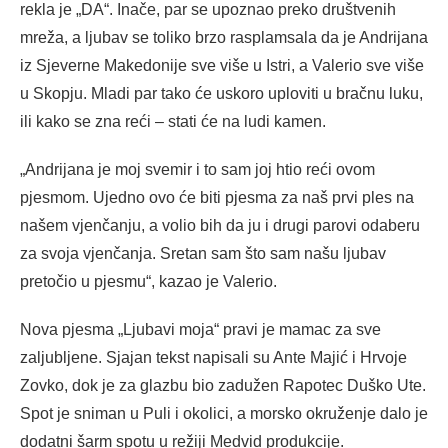
rekla je „DA“. Inače, par se upoznao preko društvenih
mreža, a ljubav se toliko brzo rasplamsala da je Andrijana
iz Sjeverne Makedonije sve više u Istri, a Valerio sve više
u Skopju. Mladi par tako će uskoro uploviti u bračnu luku,
ili kako se zna reći – stati će na ludi kamen.
„Andrijana je moj svemir i to sam joj htio reći ovom
pjesmom. Ujedno ovo će biti pjesma za naš prvi ples na
našem vjenčanju, a volio bih da ju i drugi parovi odaberu
za svoja vjenčanja. Sretan sam što sam našu ljubav
pretočio u pjesmu“, kazao je Valerio.
Nova pjesma „Ljubavi moja“ pravi je mamac za sve
zaljubljene. Sjajan tekst napisali su Ante Majić i Hrvoje
Zovko, dok je za glazbu bio zadužen Rapotec Duško Ute.
Spot je sniman u Puli i okolici, a morsko okruženje dalo je
dodatni šarm spotu u režiji Medvid produkcije.