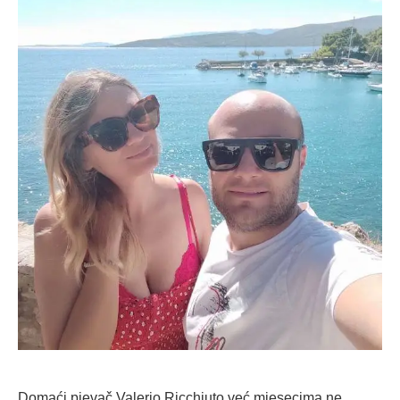
Domaći pjevač Valerio Ricchiuto već mjesecima ne