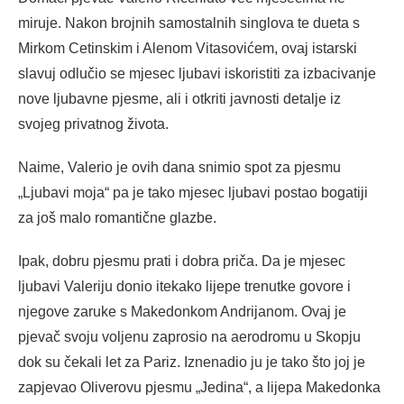
miruje. Nakon brojnih samostalnih singlova te dueta s
Mirkom Cetinskim i Alenom Vitasovićem, ovaj istarski
slavuj odlučio se mjesec ljubavi iskoristiti za izbacivanje
nove ljubavne pjesme, ali i otkriti javnosti detalje iz
svojeg privatnog života.
Naime, Valerio je ovih dana snimio spot za pjesmu
„Ljubavi moja“ pa je tako mjesec ljubavi postao bogatiji
za još malo romantične glazbe.
Ipak, dobru pjesmu prati i dobra priča. Da je mjesec
ljubavi Valeriju donio itekako lijepe trenutke govore i
njegove zaruke s Makedonkom Andrijanom. Ovaj je
pjevač svoju voljenu zaprosio na aerodromu u Skopju
dok su čekali let za Pariz. Iznenadio ju je tako što joj je
zapjevao Oliverovu pjesmu „Jedina“, a lijepa Makedonka